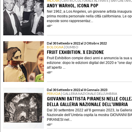
PADOVA
| CENTRO CULTURALE ALTINATE | SAN GAETAN
ANDY WARHOL. ICONA POP
Nel 1962, a Los Angeles, un giovane artista inaugura
prima mostra personale nella città californiana. Le o
esposte sono rappresentaz...
Dal 30 Settembre 2022 al 2 Ottobre 2022
BOLOGNA
| DUMBO
FRUIT EXHIBITION. X EDIZIONE
Fruit Exhibition compie dieci anni e annuncia la sua 
edizione: dopo le edizioni digital del 2020 e “one day
all’aperto ...
Dal 30 Settembre 2022 al 8 Gennaio 2023
PERUGIA
| GALLERIA NAZIONALE DELL’UMBRIA
GIOVANNI BATTISTA PIRANESI NELLE COLLE
DELLA GALLERIA NAZIONALE DELL’UMBRIA
Dal 30 settembre 2022 all’8 gennaio 2023, la Galleri
Nazionale dell’Umbria ospita la mostra GIOVANNI B
PIRANESI nel...