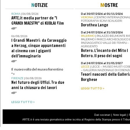
N
OTIZIE
M
OSTRE
ROMA
| 06/08/2026
Dal 30/07/2026 al 01/11/2026
ARTE.it media partner de "I
VERONA
| CENTRO INTERNAZIONAL
FOTOGRAFIA SCAVI SCALIGERI
GRANDI MAESTRI" di KUBLAI Film
Dorothea Lange
Dal 24/07/2026 al 31/10/2026
PALERMO
| PALAZZO BELMONTE RIS
06/08/2026
PALERMO I PARCO ARCHEOLOGICO 
I Grandi Maestri: da Caravaggio
PAESAGGISTICO VALLE DEI TEMPLI -
a Herzog, cinque appuntamenti
AGRIGENTO
Botero. L’incanto del Mito I
al cinema con i giganti
Botero. Il peso dei sogni
dell'immaginario
Dal 24/07/2026 al 31/01/2027
LECCE
| LECCE – MUSEO MUST I CO
Il nuovo volto del museo fiorentino
– GALLERIA NAZIONALE DI COSENZ
Tesori nascosti della Galleri
">
FIRENZE
| 06/08/2026
Borghese
Nel futuro degli Uffizi. Tra due
anni la chiusura dei lavori
LEGGI TUTTO >
LEGGI TUTTO >
|
|
Dati societari
Note legali
ARTE.it è una testata giornalistica online iscritta al Registro della Stampa presso il Trib