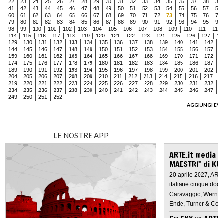
22
23
24
25
26
27
28
29
30
31
32
33
34
35
36
37
38
3
41
42
43
44
45
46
47
48
49
50
51
52
53
54
55
56
57
5
60
61
62
63
64
65
66
67
68
69
70
71
72
73
74
75
76
7
79
80
81
82
83
84
85
86
87
88
89
90
91
92
93
94
95
9
98
99
100
101
102
103
104
105
106
107
108
109
110
111
11
114
115
116
117
118
119
120
121
122
123
124
125
126
127
129
130
131
132
133
134
135
136
137
138
139
140
141
142
144
145
146
147
148
149
150
151
152
153
154
155
156
157
159
160
161
162
163
164
165
166
167
168
169
170
171
172
174
175
176
177
178
179
180
181
182
183
184
185
186
187
189
190
191
192
193
194
195
196
197
198
199
200
201
202
204
205
206
207
208
209
210
211
212
213
214
215
216
217
219
220
221
222
223
224
225
226
227
228
229
230
231
232
234
235
236
237
238
239
240
241
242
243
244
245
246
247
249
250
251
252
AGGIUNGI E
LE NOSTRE APP
ARTE.it media
MAESTRI" di K
20 aprile 2027, A
italiane cinque do
Caravaggio, Werne
Ende, Turner & Co