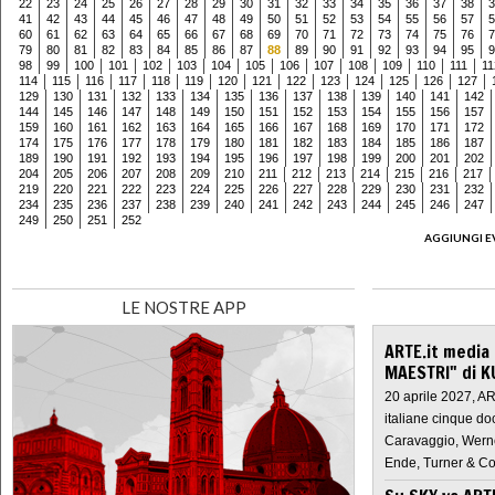
22
23
24
25
26
27
28
29
30
31
32
33
34
35
36
37
38
3
41
42
43
44
45
46
47
48
49
50
51
52
53
54
55
56
57
5
60
61
62
63
64
65
66
67
68
69
70
71
72
73
74
75
76
7
79
80
81
82
83
84
85
86
87
88
89
90
91
92
93
94
95
9
98
99
100
101
102
103
104
105
106
107
108
109
110
111
11
114
115
116
117
118
119
120
121
122
123
124
125
126
127
129
130
131
132
133
134
135
136
137
138
139
140
141
142
144
145
146
147
148
149
150
151
152
153
154
155
156
157
159
160
161
162
163
164
165
166
167
168
169
170
171
172
174
175
176
177
178
179
180
181
182
183
184
185
186
187
189
190
191
192
193
194
195
196
197
198
199
200
201
202
204
205
206
207
208
209
210
211
212
213
214
215
216
217
219
220
221
222
223
224
225
226
227
228
229
230
231
232
234
235
236
237
238
239
240
241
242
243
244
245
246
247
249
250
251
252
AGGIUNGI E
LE NOSTRE APP
ARTE.it media
MAESTRI" di K
20 aprile 2027, A
italiane cinque do
Caravaggio, Werne
Ende, Turner & Co