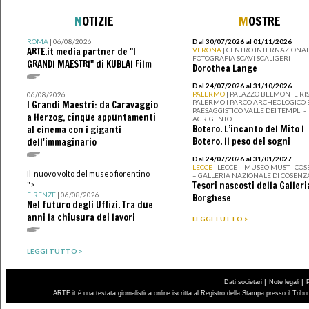
N
OTIZIE
M
OSTRE
ROMA
| 06/08/2026
Dal 30/07/2026 al 01/11/2026
ARTE.it media partner de "I
VERONA
| CENTRO INTERNAZIONAL
FOTOGRAFIA SCAVI SCALIGERI
GRANDI MAESTRI" di KUBLAI Film
Dorothea Lange
Dal 24/07/2026 al 31/10/2026
PALERMO
| PALAZZO BELMONTE RIS
06/08/2026
PALERMO I PARCO ARCHEOLOGICO 
I Grandi Maestri: da Caravaggio
PAESAGGISTICO VALLE DEI TEMPLI -
a Herzog, cinque appuntamenti
AGRIGENTO
Botero. L’incanto del Mito I
al cinema con i giganti
Botero. Il peso dei sogni
dell'immaginario
Dal 24/07/2026 al 31/01/2027
LECCE
| LECCE – MUSEO MUST I CO
Il nuovo volto del museo fiorentino
– GALLERIA NAZIONALE DI COSENZ
Tesori nascosti della Galleri
">
FIRENZE
| 06/08/2026
Borghese
Nel futuro degli Uffizi. Tra due
anni la chiusura dei lavori
LEGGI TUTTO >
LEGGI TUTTO >
|
|
Dati societari
Note legali
ARTE.it è una testata giornalistica online iscritta al Registro della Stampa presso il Trib