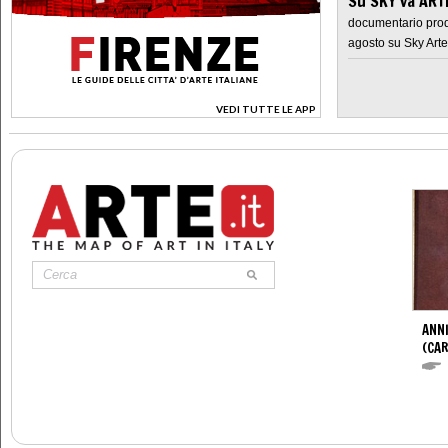
Su SKY va AR
documentario prod
agosto su Sky Arte
VEDI TUTTE LE APP
>
ANNI
(CAR