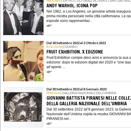
PADOVA
| CENTRO CULTURALE ALTINATE | SAN GAETAN
ANDY WARHOL. ICONA POP
Nel 1962, a Los Angeles, un giovane artista inaugura
prima mostra personale nella città californiana. Le o
esposte sono rappresentaz...
Dal 30 Settembre 2022 al 2 Ottobre 2022
BOLOGNA
| DUMBO
FRUIT EXHIBITION. X EDIZIONE
Fruit Exhibition compie dieci anni e annuncia la sua 
edizione: dopo le edizioni digital del 2020 e “one day
all’aperto ...
Dal 30 Settembre 2022 al 8 Gennaio 2023
PERUGIA
| GALLERIA NAZIONALE DELL’UMBRIA
GIOVANNI BATTISTA PIRANESI NELLE COLLE
DELLA GALLERIA NAZIONALE DELL’UMBRIA
Dal 30 settembre 2022 all’8 gennaio 2023, la Galleri
Nazionale dell’Umbria ospita la mostra GIOVANNI B
PIRANESI nel...