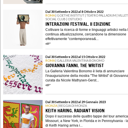
Dal 30 Settembre 2022 al 8 Ottobre 2022
ROMA
| GOETHE INSTITUT | TEATRO PALLADIUM | VILLE
SOCIAL CLUB | OSTUDIO
INTERAZIONI FESTIVAL. II EDIZIONE
Coltivare la ricerca di forme e linguaggi artistici nella 
continua attualizzazione, cercandone la dimensione
effettivamente “contemporanea&...
Dal 30 Settembre 2022 al 15 Ottobre 2022
ROMA
| GALLERIA VALENTINA BONOMO
GIOVANNA FANNI. THE WRITIST
La Galleria Valentina Bonomo è lieta di annunciare
l'inaugurazione della mostra "The Writist" di Giovann
curata da Nicole Mathysen-Gerst...
Dal 30 Settembre 2022 al 29 Gennaio 2023
MONZA
| REGGIA DI MONZA
KEITH HARING. RADIANT VISION
Dopo il successo delle quattro tappe del tour america
Missouri, a New York, in Florida e in Pennsylvania - l
di Keith Haring arriva i...