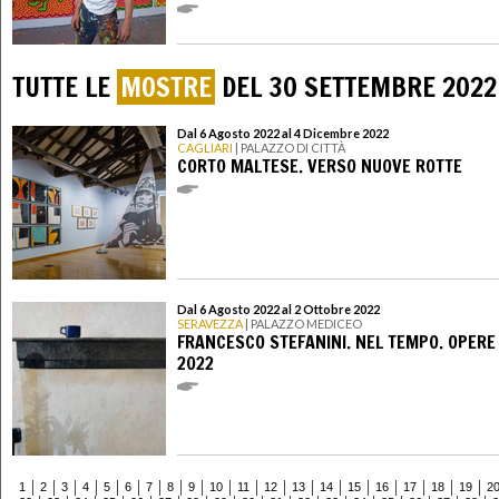
TUTTE LE
MOSTRE
DEL 30 SETTEMBRE 2022
Dal 6 Agosto 2022 al 4 Dicembre 2022
CAGLIARI
| PALAZZO DI CITTÀ
CORTO MALTESE. VERSO NUOVE ROTTE
Dal 6 Agosto 2022 al 2 Ottobre 2022
SERAVEZZA
| PALAZZO MEDICEO
FRANCESCO STEFANINI. NEL TEMPO. OPERE
2022
1
2
3
4
5
6
7
8
9
10
11
12
13
14
15
16
17
18
19
2