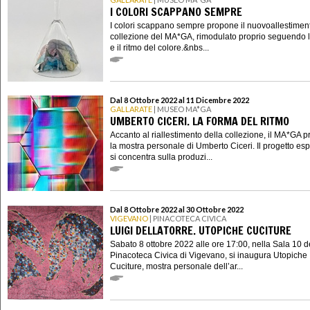
I COLORI SCAPPANO SEMPRE
I colori scappano sempre propone il nuovoallestimen
collezione del MA*GA, rimodulato proprio seguendo l
e il ritmo del colore.&nbs...
Dal 8 Ottobre 2022 al 11 Dicembre 2022
GALLARATE
| MUSEO MA*GA
UMBERTO CICERI. LA FORMA DEL RITMO
Accanto al riallestimento della collezione, il MA*GA 
la mostra personale di Umberto Ciceri. Il progetto esp
si concentra sulla produzi...
Dal 8 Ottobre 2022 al 30 Ottobre 2022
VIGEVANO
| PINACOTECA CIVICA
LUIGI DELLATORRE. UTOPICHE CUCITURE
Sabato 8 ottobre 2022 alle ore 17:00, nella Sala 10 d
Pinacoteca Civica di Vigevano, si inaugura Utopiche
Cuciture, mostra personale dell’ar...