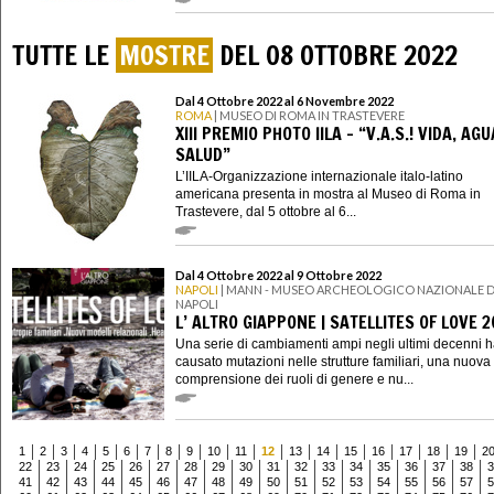
TUTTE LE
MOSTRE
DEL 08 OTTOBRE 2022
Dal 4 Ottobre 2022 al 6 Novembre 2022
ROMA
| MUSEO DI ROMA IN TRASTEVERE
XIII PREMIO PHOTO IILA – “V.A.S.! VIDA, AGU
SALUD”
L’IILA-Organizzazione internazionale italo-latino
americana presenta in mostra al Museo di Roma in
Trastevere, dal 5 ottobre al 6...
Dal 4 Ottobre 2022 al 9 Ottobre 2022
NAPOLI
| MANN - MUSEO ARCHEOLOGICO NAZIONALE D
NAPOLI
L’ ALTRO GIAPPONE | SATELLITES OF LOVE 
Una serie di cambiamenti ampi negli ultimi decenni 
causato mutazioni nelle strutture familiari, una nuova
comprensione dei ruoli di genere e nu...
1
2
3
4
5
6
7
8
9
10
11
12
13
14
15
16
17
18
19
2
22
23
24
25
26
27
28
29
30
31
32
33
34
35
36
37
38
3
41
42
43
44
45
46
47
48
49
50
51
52
53
54
55
56
57
5