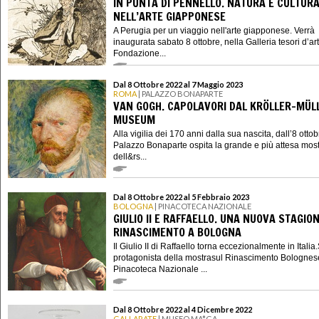
IN PUNTA DI PENNELLO. NATURA E CULTUR
NELL’ARTE GIAPPONESE
A Perugia per un viaggio nell'arte giapponese. Verrà
inaugurata sabato 8 ottobre, nella Galleria tesori d’ar
Fondazione...
Dal 8 Ottobre 2022 al 7 Maggio 2023
ROMA
| PALAZZO BONAPARTE
VAN GOGH. CAPOLAVORI DAL KRÖLLER-MÜL
MUSEUM
Alla vigilia dei 170 anni dalla sua nascita, dall’8 otto
Palazzo Bonaparte ospita la grande e più attesa mos
dell&rs...
Dal 8 Ottobre 2022 al 5 Febbraio 2023
BOLOGNA
| PINACOTECA NAZIONALE
GIULIO II E RAFFAELLO. UNA NUOVA STAGIO
RINASCIMENTO A BOLOGNA
Il Giulio II di Raffaello torna eccezionalmente in Italia.
protagonista della mostrasul Rinascimento Bolognes
Pinacoteca Nazionale ...
Dal 8 Ottobre 2022 al 4 Dicembre 2022
GALLARATE
| MUSEO MA*GA