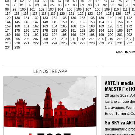
60
61
62
63
64
65
66
67
68
69
70
71
72
73
74
75
76
7
79
80
81
82
83
84
85
86
87
88
89
90
91
92
93
94
95
9
98
99
100
101
102
103
104
105
106
107
108
109
110
111
11
114
115
116
117
118
119
120
121
122
123
124
125
126
127
129
130
131
132
133
134
135
136
137
138
139
140
141
142
144
145
146
147
148
149
150
151
152
153
154
155
156
157
159
160
161
162
163
164
165
166
167
168
169
170
171
172
174
175
176
177
178
179
180
181
182
183
184
185
186
187
189
190
191
192
193
194
195
196
197
198
199
200
201
202
204
205
206
207
208
209
210
211
212
213
214
215
216
217
219
220
221
222
223
224
225
226
227
228
229
230
231
232
234
235
AGGIUNGI E
LE NOSTRE APP
ARTE.it media
MAESTRI" di K
20 aprile 2027, A
italiane cinque do
Caravaggio, Werne
Ende, Turner & Co
Su SKY va AR
documentario prod