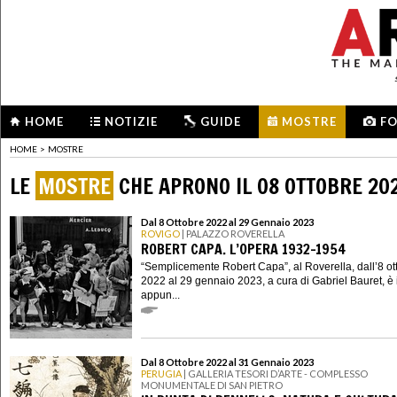
HOME
NOTIZIE
GUIDE
MOSTRE
F
HOME
>
MOSTRE
LE
MOSTRE
CHE APRONO IL 08 OTTOBRE 20
Dal 8 Ottobre 2022 al 29 Gennaio 2023
ROVIGO
| PALAZZO ROVERELLA
ROBERT CAPA. L’OPERA 1932-1954
“Semplicemente Robert Capa”, al Roverella, dall’8 ot
2022 al 29 gennaio 2023, a cura di Gabriel Bauret, è 
appun...
Dal 8 Ottobre 2022 al 31 Gennaio 2023
PERUGIA
| GALLERIA TESORI D’ARTE - COMPLESSO
MONUMENTALE DI SAN PIETRO