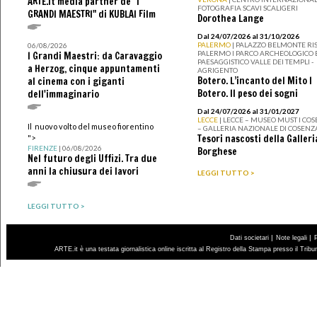
ARTE.it media partner de "I
FOTOGRAFIA SCAVI SCALIGERI
GRANDI MAESTRI" di KUBLAI Film
Dorothea Lange
Dal 24/07/2026 al 31/10/2026
PALERMO
| PALAZZO BELMONTE RIS
06/08/2026
PALERMO I PARCO ARCHEOLOGICO 
I Grandi Maestri: da Caravaggio
PAESAGGISTICO VALLE DEI TEMPLI -
a Herzog, cinque appuntamenti
AGRIGENTO
Botero. L’incanto del Mito I
al cinema con i giganti
Botero. Il peso dei sogni
dell'immaginario
Dal 24/07/2026 al 31/01/2027
LECCE
| LECCE – MUSEO MUST I CO
Il nuovo volto del museo fiorentino
– GALLERIA NAZIONALE DI COSENZ
Tesori nascosti della Galleri
">
FIRENZE
| 06/08/2026
Borghese
Nel futuro degli Uffizi. Tra due
anni la chiusura dei lavori
LEGGI TUTTO >
LEGGI TUTTO >
|
|
Dati societari
Note legali
ARTE.it è una testata giornalistica online iscritta al Registro della Stampa presso il Trib