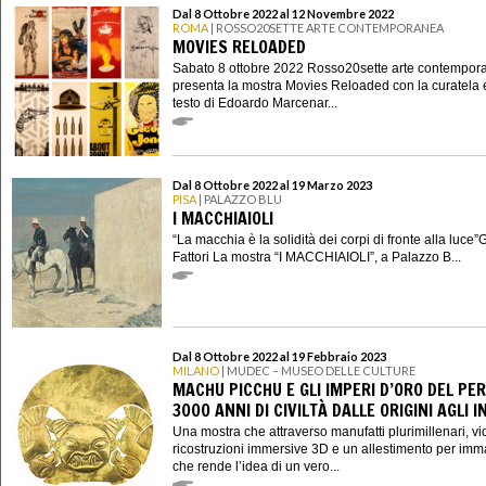
Dal 8 Ottobre 2022 al 12 Novembre 2022
ROMA
| ROSSO20SETTE ARTE CONTEMPORANEA
MOVIES RELOADED
Sabato 8 ottobre 2022 Rosso20sette arte contempor
presenta la mostra Movies Reloaded con la curatela 
testo di Edoardo Marcenar...
Dal 8 Ottobre 2022 al 19 Marzo 2023
PISA
| PALAZZO BLU
I MACCHIAIOLI
“La macchia è la solidità dei corpi di fronte alla luce
Fattori La mostra “I MACCHIAIOLI”, a Palazzo B...
Dal 8 Ottobre 2022 al 19 Febbraio 2023
MILANO
| MUDEC – MUSEO DELLE CULTURE
MACHU PICCHU E GLI IMPERI D’ORO DEL PER
3000 ANNI DI CIVILTÀ DALLE ORIGINI AGLI I
Una mostra che attraverso manufatti plurimillenari, vi
ricostruzioni immersive 3D e un allestimento per imm
che rende l’idea di un vero...