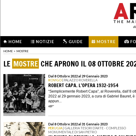
d
HOME
NOTIZIE
GUIDE
MOSTRE
F
HOME
>
MOSTRE
LE
MOSTRE
CHE APRONO IL 08 OTTOBRE 20
Dal 8 Ottobre 2022 al 29 Gennaio 2023
ROVIGO
| PALAZZO ROVERELLA
ROBERT CAPA. L’OPERA 1932-1954
“Semplicemente Robert Capa”, al Roverella, dall’8 ot
2022 al 29 gennaio 2023, a cura di Gabriel Bauret, è 
appun...
Dal 8 Ottobre 2022 al 31 Gennaio 2023
PERUGIA
| GALLERIA TESORI D’ARTE - COMPLESSO
MONUMENTALE DI SAN PIETRO