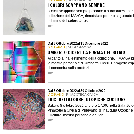
I COLORI SCAPPANO SEMPRE
I colori scappano sempre propone il nuovoallestimen
collezione del MA*GA, rimodulato proprio seguendo l
e il ritmo del colore.&nbs...
Dal 8 Ottobre 2022 al 11 Dicembre 2022
GALLARATE
| MUSEO MA*GA
UMBERTO CICERI. LA FORMA DEL RITMO
Accanto al riallestimento della collezione, il MA*GA 
la mostra personale di Umberto Ciceri. Il progetto esp
si concentra sulla produzi...
Dal 8 Ottobre 2022 al 30 Ottobre 2022
VIGEVANO
| PINACOTECA CIVICA
LUIGI DELLATORRE. UTOPICHE CUCITURE
Sabato 8 ottobre 2022 alle ore 17:00, nella Sala 10 d
Pinacoteca Civica di Vigevano, si inaugura Utopiche
Cuciture, mostra personale dell’ar...