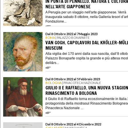
IN PUNTA DI PENNELLO. NATURA E CULTUR
NELL’ARTE GIAPPONESE
A Perugia per un viaggio nell'arte giapponese. Verrà
inaugurata sabato 8 ottobre, nella Galleria tesori d’ar
Fondazione...
Dal 8 Ottobre 2022 al 7 Maggio 2023
ROMA
| PALAZZO BONAPARTE
VAN GOGH. CAPOLAVORI DAL KRÖLLER-MÜL
MUSEUM
Alla vigilia dei 170 anni dalla sua nascita, dall’8 otto
Palazzo Bonaparte ospita la grande e più attesa mos
dell&rs...
Dal 8 Ottobre 2022 al 5 Febbraio 2023
BOLOGNA
| PINACOTECA NAZIONALE
GIULIO II E RAFFAELLO. UNA NUOVA STAGIO
RINASCIMENTO A BOLOGNA
Il Giulio II di Raffaello torna eccezionalmente in Italia.
protagonista della mostrasul Rinascimento Bolognes
Pinacoteca Nazionale ...
Dal 8 Ottobre 2022 al 4 Dicembre 2022
GALLARATE
| MUSEO MA*GA