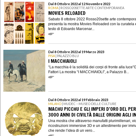
Dal 8 Ottobre 2022 al 12 Novembre 2022
ROMA
| ROSSO20SETTE ARTE CONTEMPORANEA
MOVIES RELOADED
Sabato 8 ottobre 2022 Rosso20sette arte contempor
presenta la mostra Movies Reloaded con la curatela 
testo di Edoardo Marcenar...
Dal 8 Ottobre 2022 al 19 Marzo 2023
PISA
| PALAZZO BLU
I MACCHIAIOLI
“La macchia è la solidità dei corpi di fronte alla luce
Fattori La mostra “I MACCHIAIOLI”, a Palazzo B...
Dal 8 Ottobre 2022 al 19 Febbraio 2023
MILANO
| MUDEC – MUSEO DELLE CULTURE
MACHU PICCHU E GLI IMPERI D’ORO DEL PER
3000 ANNI DI CIVILTÀ DALLE ORIGINI AGLI I
Una mostra che attraverso manufatti plurimillenari, vi
ricostruzioni immersive 3D e un allestimento per imm
che rende l’idea di un vero...