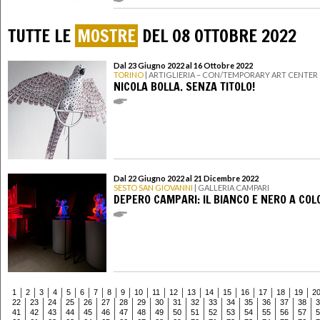
TUTTE LE
MOSTRE
DEL 08 OTTOBRE 2022
Dal 23 Giugno 2022 al 16 Ottobre 2022
TORINO
| ARTIGLIERIA – CON/TEMPORARY ART CENTER
NICOLA BOLLA. SENZA TITOLO!
Dal 22 Giugno 2022 al 21 Dicembre 2022
SESTO SAN GIOVANNI
| GALLERIA CAMPARI
DEPERO CAMPARI: IL BIANCO E NERO A COL
1
2
3
4
5
6
7
8
9
10
11
12
13
14
15
16
17
18
19
2
22
23
24
25
26
27
28
29
30
31
32
33
34
35
36
37
38
3
41
42
43
44
45
46
47
48
49
50
51
52
53
54
55
56
57
5