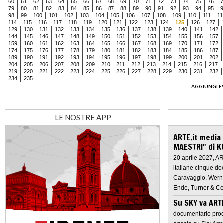
60
61
62
63
64
65
66
67
68
69
70
71
72
73
74
75
76
7
79
80
81
82
83
84
85
86
87
88
89
90
91
92
93
94
95
9
98
99
100
101
102
103
104
105
106
107
108
109
110
111
11
114
115
116
117
118
119
120
121
122
123
124
125
126
127
129
130
131
132
133
134
135
136
137
138
139
140
141
142
144
145
146
147
148
149
150
151
152
153
154
155
156
157
159
160
161
162
163
164
165
166
167
168
169
170
171
172
174
175
176
177
178
179
180
181
182
183
184
185
186
187
189
190
191
192
193
194
195
196
197
198
199
200
201
202
204
205
206
207
208
209
210
211
212
213
214
215
216
217
219
220
221
222
223
224
225
226
227
228
229
230
231
232
234
235
AGGIUNGI E
LE NOSTRE APP
ARTE.it media
MAESTRI" di K
20 aprile 2027, A
italiane cinque do
Caravaggio, Werne
Ende, Turner & Co
Su SKY va AR
documentario prod