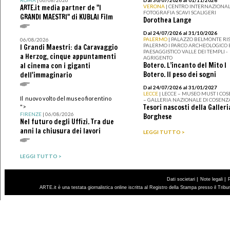
ARTE.it media partner de "I
VERONA
| CENTRO INTERNAZIONAL
FOTOGRAFIA SCAVI SCALIGERI
GRANDI MAESTRI" di KUBLAI Film
Dorothea Lange
Dal 24/07/2026 al 31/10/2026
PALERMO
| PALAZZO BELMONTE RIS
06/08/2026
PALERMO I PARCO ARCHEOLOGICO 
I Grandi Maestri: da Caravaggio
PAESAGGISTICO VALLE DEI TEMPLI -
a Herzog, cinque appuntamenti
AGRIGENTO
Botero. L’incanto del Mito I
al cinema con i giganti
Botero. Il peso dei sogni
dell'immaginario
Dal 24/07/2026 al 31/01/2027
LECCE
| LECCE – MUSEO MUST I CO
Il nuovo volto del museo fiorentino
– GALLERIA NAZIONALE DI COSENZ
Tesori nascosti della Galleri
">
FIRENZE
| 06/08/2026
Borghese
Nel futuro degli Uffizi. Tra due
anni la chiusura dei lavori
LEGGI TUTTO >
LEGGI TUTTO >
|
|
Dati societari
Note legali
ARTE.it è una testata giornalistica online iscritta al Registro della Stampa presso il Trib