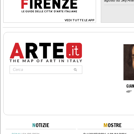
agosto su Sky Arte
VEDI TUTTE LE APP
>
GIAN
N
OTIZIE
M
OSTRE
ROMA
| 06/08/2026
Dal 30/07/2026 al 01/11/2026