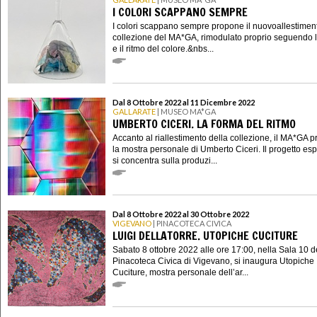
I COLORI SCAPPANO SEMPRE
I colori scappano sempre propone il nuovoallestimen
collezione del MA*GA, rimodulato proprio seguendo l
e il ritmo del colore.&nbs...
Dal 8 Ottobre 2022 al 11 Dicembre 2022
GALLARATE
| MUSEO MA*GA
UMBERTO CICERI. LA FORMA DEL RITMO
Accanto al riallestimento della collezione, il MA*GA 
la mostra personale di Umberto Ciceri. Il progetto esp
si concentra sulla produzi...
Dal 8 Ottobre 2022 al 30 Ottobre 2022
VIGEVANO
| PINACOTECA CIVICA
LUIGI DELLATORRE. UTOPICHE CUCITURE
Sabato 8 ottobre 2022 alle ore 17:00, nella Sala 10 d
Pinacoteca Civica di Vigevano, si inaugura Utopiche
Cuciture, mostra personale dell’ar...