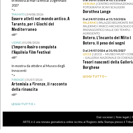
In mostra al MarTa fino al 10 gennaio
VERONA
| CENTRO INTERNAZIONAL
2027
FOTOGRAFIA SCAVI SCALIGERI
">
Dorothea Lange
TARANTO
| 04/08/2026
Essere atleti nel mondo antico. A
Dal 24/07/2026 al 31/10/2026
PALERMO
| PALAZZO BELMONTE RIS
Taranto, per i Giochi del
PALERMO I PARCO ARCHEOLOGICO 
Mediterraneo
PAESAGGISTICO VALLE DEI TEMPLI -
AGRIGENTO
Botero. L’incanto del Mito I
Botero. Il peso dei sogni
UDINE
| 01/08/2026
L'Impero Assiro conquista
Dal 24/07/2026 al 31/01/2027
l'Aquileia Film Festival
LECCE
| LECCE – MUSEO MUST I CO
– GALLERIA NAZIONALE DI COSENZ
Tesori nascosti della Galleri
In mostra da ottobre al Museo degli
Borghese
Innocenti
">
LEGGI TUTTO >
FIRENZE
| 31/07/2026
Artemisia a Firenze, il racconto
della rinascita
LEGGI TUTTO >
|
|
Dati societari
Note legali
ARTE.it è una testata giornalistica online iscritta al Registro della Stampa presso il Trib