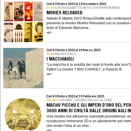
Dal 8 Ottobre 2022 al 12 Novembre 2022
ROMA
| ROSSO20SETTE ARTE CONTEMPORANEA
MOVIES RELOADED
Sabato 8 ottobre 2022 Rosso20sette arte contempor
presenta la mostra Movies Reloaded con la curatela 
testo di Edoardo Marcenar...
Dal 8 Ottobre 2022 al 19 Marzo 2023
PISA
| PALAZZO BLU
I MACCHIAIOLI
“La macchia è la solidità dei corpi di fronte alla luce
Fattori La mostra “I MACCHIAIOLI”, a Palazzo B...
Dal 8 Ottobre 2022 al 19 Febbraio 2023
MILANO
| MUDEC – MUSEO DELLE CULTURE
MACHU PICCHU E GLI IMPERI D’ORO DEL PER
3000 ANNI DI CIVILTÀ DALLE ORIGINI AGLI I
Una mostra che attraverso manufatti plurimillenari, vi
ricostruzioni immersive 3D e un allestimento per imm
che rende l’idea di un vero...