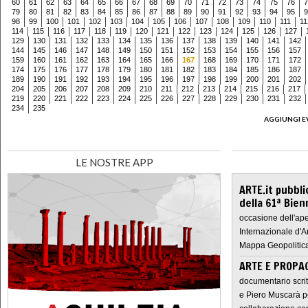
60
61
62
63
64
65
66
67
68
69
70
71
72
73
74
75
76
7
79
80
81
82
83
84
85
86
87
88
89
90
91
92
93
94
95
9
98
99
100
101
102
103
104
105
106
107
108
109
110
111
11
114
115
116
117
118
119
120
121
122
123
124
125
126
127
129
130
131
132
133
134
135
136
137
138
139
140
141
142
144
145
146
147
148
149
150
151
152
153
154
155
156
157
159
160
161
162
163
164
165
166
167
168
169
170
171
172
174
175
176
177
178
179
180
181
182
183
184
185
186
187
189
190
191
192
193
194
195
196
197
198
199
200
201
202
204
205
206
207
208
209
210
211
212
213
214
215
216
217
219
220
221
222
223
224
225
226
227
228
229
230
231
232
234
235
AGGIUNGI E
LE NOSTRE APP
ARTE.it pubbli
della 61ª Bien
occasione dell'ape
Internazionale d'A
Mappa Geopolitica
ARTE E PROPAG
documentario scrit
e Piero Muscarà pe