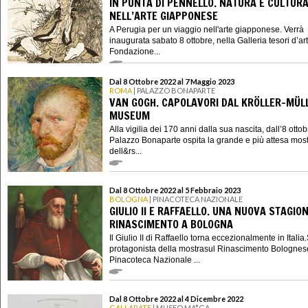
IN PUNTA DI PENNELLO. NATURA E CULTUR
NELL’ARTE GIAPPONESE
A Perugia per un viaggio nell'arte giapponese. Verrà
inaugurata sabato 8 ottobre, nella Galleria tesori d’ar
Fondazione...
Dal 8 Ottobre 2022 al 7 Maggio 2023
ROMA
| PALAZZO BONAPARTE
VAN GOGH. CAPOLAVORI DAL KRÖLLER-MÜL
MUSEUM
Alla vigilia dei 170 anni dalla sua nascita, dall’8 otto
Palazzo Bonaparte ospita la grande e più attesa mos
dell&rs...
Dal 8 Ottobre 2022 al 5 Febbraio 2023
BOLOGNA
| PINACOTECA NAZIONALE
GIULIO II E RAFFAELLO. UNA NUOVA STAGIO
RINASCIMENTO A BOLOGNA
Il Giulio II di Raffaello torna eccezionalmente in Italia.
protagonista della mostrasul Rinascimento Bolognes
Pinacoteca Nazionale ...
Dal 8 Ottobre 2022 al 4 Dicembre 2022
GALLARATE
| MUSEO MA*GA