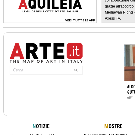
collaborazione con
grazie all'accordo 
Mediawan Rights c
Axess TV.
VEDI TUTTE LE APP
>
ALDO
GUT
N
OTIZIE
M
OSTRE
Dal 30/07/2026 al 01/11/2026