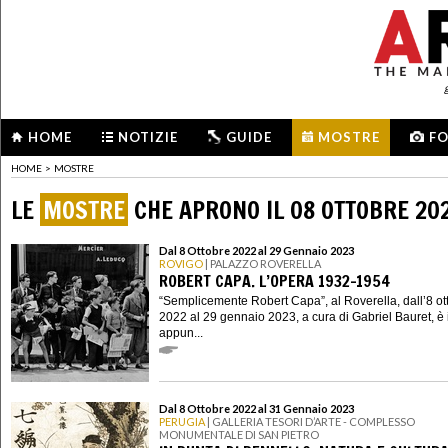
HOME
NOTIZIE
GUIDE
MOSTRE
F
HOME
>
MOSTRE
LE
MOSTRE
CHE APRONO IL 08 OTTOBRE 20
Dal 8 Ottobre 2022 al 29 Gennaio 2023
ROVIGO
| PALAZZO ROVERELLA
ROBERT CAPA. L’OPERA 1932-1954
“Semplicemente Robert Capa”, al Roverella, dall’8 ot
2022 al 29 gennaio 2023, a cura di Gabriel Bauret, è 
appun...
Dal 8 Ottobre 2022 al 31 Gennaio 2023
PERUGIA
| GALLERIA TESORI D’ARTE - COMPLESSO
MONUMENTALE DI SAN PIETRO