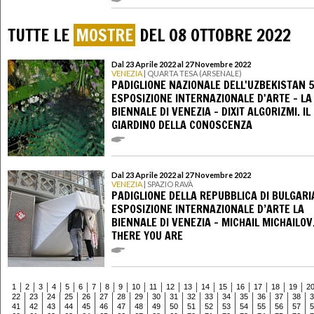
TUTTE LE
MOSTRE
DEL 08 OTTOBRE 2022
Dal 23 Aprile 2022 al 27 Novembre 2022
VENEZIA
| QUARTA TESA (ARSENALE)
PADIGLIONE NAZIONALE DELL'UZBEKISTAN 5
ESPOSIZIONE INTERNAZIONALE D'ARTE - LA
BIENNALE DI VENEZIA - DIXIT ALGORIZMI. IL
GIARDINO DELLA CONOSCENZA
Dal 23 Aprile 2022 al 27 Novembre 2022
VENEZIA
| SPAZIO RAVÀ
PADIGLIONE DELLA REPUBBLICA DI BULGARI
ESPOSIZIONE INTERNAZIONALE D’ARTE LA
BIENNALE DI VENEZIA - MICHAIL MICHAILOV
THERE YOU ARE
1
2
3
4
5
6
7
8
9
10
11
12
13
14
15
16
17
18
19
2
22
23
24
25
26
27
28
29
30
31
32
33
34
35
36
37
38
3
41
42
43
44
45
46
47
48
49
50
51
52
53
54
55
56
57
5