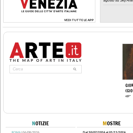
agosto su Sky Arte
VEDI TUTTE LE APP
>
GIOR
(GIO
N
OTIZIE
M
OSTRE
ROMA
| 06/08/2026
Dal 30/07/2026 al 01/11/2026