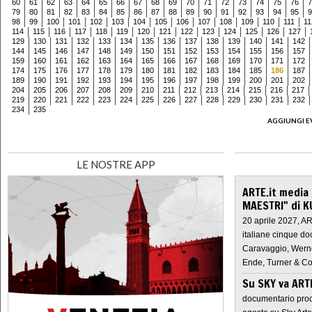
60
61
62
63
64
65
66
67
68
69
70
71
72
73
74
75
76
7
79
80
81
82
83
84
85
86
87
88
89
90
91
92
93
94
95
9
98
99
100
101
102
103
104
105
106
107
108
109
110
111
11
114
115
116
117
118
119
120
121
122
123
124
125
126
127
129
130
131
132
133
134
135
136
137
138
139
140
141
142
144
145
146
147
148
149
150
151
152
153
154
155
156
157
159
160
161
162
163
164
165
166
167
168
169
170
171
172
174
175
176
177
178
179
180
181
182
183
184
185
186
187
189
190
191
192
193
194
195
196
197
198
199
200
201
202
204
205
206
207
208
209
210
211
212
213
214
215
216
217
219
220
221
222
223
224
225
226
227
228
229
230
231
232
234
235
AGGIUNGI E
LE NOSTRE APP
ARTE.it media
MAESTRI" di K
20 aprile 2027, A
italiane cinque do
Caravaggio, Werne
Ende, Turner & Co
Su SKY va AR
documentario prod