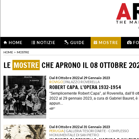
HOME
NOTIZIE
GUIDE
MOSTRE
F
HOME
>
MOSTRE
LE
MOSTRE
CHE APRONO IL 08 OTTOBRE 20
Dal 8 Ottobre 2022 al 29 Gennaio 2023
ROVIGO
| PALAZZO ROVERELLA
ROBERT CAPA. L’OPERA 1932-1954
“Semplicemente Robert Capa”, al Roverella, dall’8 ot
2022 al 29 gennaio 2023, a cura di Gabriel Bauret, è 
appun...
Dal 8 Ottobre 2022 al 31 Gennaio 2023
PERUGIA
| GALLERIA TESORI D’ARTE - COMPLESSO
MONUMENTALE DI SAN PIETRO