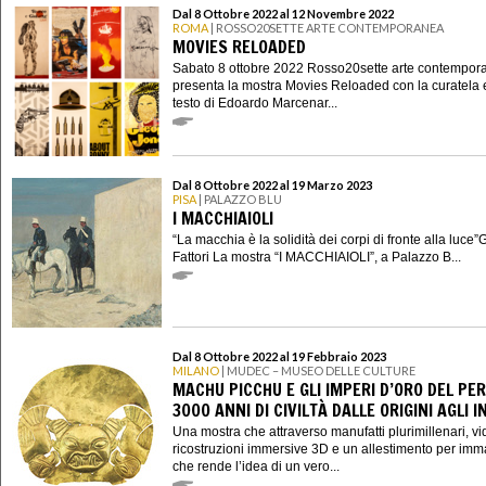
Dal 8 Ottobre 2022 al 12 Novembre 2022
ROMA
| ROSSO20SETTE ARTE CONTEMPORANEA
MOVIES RELOADED
Sabato 8 ottobre 2022 Rosso20sette arte contempor
presenta la mostra Movies Reloaded con la curatela 
testo di Edoardo Marcenar...
Dal 8 Ottobre 2022 al 19 Marzo 2023
PISA
| PALAZZO BLU
I MACCHIAIOLI
“La macchia è la solidità dei corpi di fronte alla luce
Fattori La mostra “I MACCHIAIOLI”, a Palazzo B...
Dal 8 Ottobre 2022 al 19 Febbraio 2023
MILANO
| MUDEC – MUSEO DELLE CULTURE
MACHU PICCHU E GLI IMPERI D’ORO DEL PER
3000 ANNI DI CIVILTÀ DALLE ORIGINI AGLI I
Una mostra che attraverso manufatti plurimillenari, vi
ricostruzioni immersive 3D e un allestimento per imm
che rende l’idea di un vero...