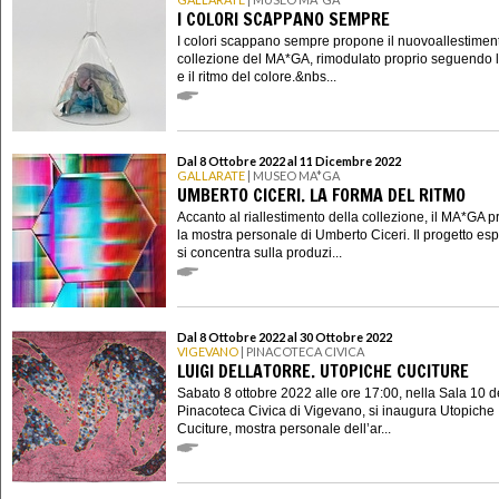
I COLORI SCAPPANO SEMPRE
I colori scappano sempre propone il nuovoallestimen
collezione del MA*GA, rimodulato proprio seguendo l
e il ritmo del colore.&nbs...
Dal 8 Ottobre 2022 al 11 Dicembre 2022
GALLARATE
| MUSEO MA*GA
UMBERTO CICERI. LA FORMA DEL RITMO
Accanto al riallestimento della collezione, il MA*GA 
la mostra personale di Umberto Ciceri. Il progetto esp
si concentra sulla produzi...
Dal 8 Ottobre 2022 al 30 Ottobre 2022
VIGEVANO
| PINACOTECA CIVICA
LUIGI DELLATORRE. UTOPICHE CUCITURE
Sabato 8 ottobre 2022 alle ore 17:00, nella Sala 10 d
Pinacoteca Civica di Vigevano, si inaugura Utopiche
Cuciture, mostra personale dell’ar...