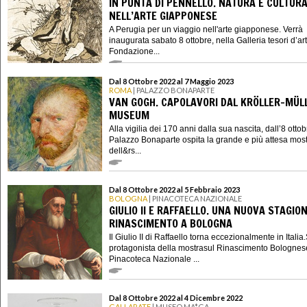
IN PUNTA DI PENNELLO. NATURA E CULTUR
NELL’ARTE GIAPPONESE
A Perugia per un viaggio nell'arte giapponese. Verrà
inaugurata sabato 8 ottobre, nella Galleria tesori d’ar
Fondazione...
Dal 8 Ottobre 2022 al 7 Maggio 2023
ROMA
| PALAZZO BONAPARTE
VAN GOGH. CAPOLAVORI DAL KRÖLLER-MÜL
MUSEUM
Alla vigilia dei 170 anni dalla sua nascita, dall’8 otto
Palazzo Bonaparte ospita la grande e più attesa mos
dell&rs...
Dal 8 Ottobre 2022 al 5 Febbraio 2023
BOLOGNA
| PINACOTECA NAZIONALE
GIULIO II E RAFFAELLO. UNA NUOVA STAGIO
RINASCIMENTO A BOLOGNA
Il Giulio II di Raffaello torna eccezionalmente in Italia.
protagonista della mostrasul Rinascimento Bolognes
Pinacoteca Nazionale ...
Dal 8 Ottobre 2022 al 4 Dicembre 2022
GALLARATE
| MUSEO MA*GA