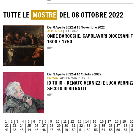
TUTTE LE
MOSTRE
DEL 08 OTTOBRE 2022
Dal 8 Aprile 2022 al 13 Novembre 2022
ALBENGA
| SEDI VARIE
ONDE BAROCCHE. CAPOLAVORI DIOCESANI 
1600 E 1750
Dal 2 Aprile 2022 al 16 Ottobre 2022
PARMA
| APE PARMA MUSEO
IO TU IO – RENATO VERNIZZI E LUCA VERNIZZ
SECOLO DI RITRATTI
1
2
3
4
5
6
7
8
9
10
11
12
13
14
15
16
17
18
19
2
22
23
24
25
26
27
28
29
30
31
32
33
34
35
36
37
38
3
41
42
43
44
45
46
47
48
49
50
51
52
53
54
55
56
57
5