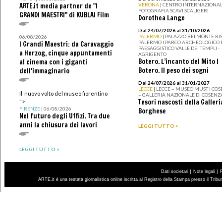
ARTE.it media partner de "I
VERONA
| CENTRO INTERNAZIONAL
FOTOGRAFIA SCAVI SCALIGERI
GRANDI MAESTRI" di KUBLAI Film
Dorothea Lange
Dal 24/07/2026 al 31/10/2026
PALERMO
| PALAZZO BELMONTE RIS
06/08/2026
PALERMO I PARCO ARCHEOLOGICO 
I Grandi Maestri: da Caravaggio
PAESAGGISTICO VALLE DEI TEMPLI -
a Herzog, cinque appuntamenti
AGRIGENTO
Botero. L’incanto del Mito I
al cinema con i giganti
Botero. Il peso dei sogni
dell'immaginario
Dal 24/07/2026 al 31/01/2027
LECCE
| LECCE – MUSEO MUST I CO
Il nuovo volto del museo fiorentino
– GALLERIA NAZIONALE DI COSENZ
Tesori nascosti della Galleri
">
FIRENZE
| 06/08/2026
Borghese
Nel futuro degli Uffizi. Tra due
anni la chiusura dei lavori
LEGGI TUTTO >
LEGGI TUTTO >
|
|
Dati societari
Note legali
ARTE.it è una testata giornalistica online iscritta al Registro della Stampa presso il Trib