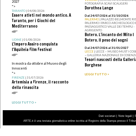
2027
FOTOGRAFIA SCAVI SCALIGERI
">
Dorothea Lange
TARANTO
| 04/08/2026
Essere atleti nel mondo antico. A
Dal 24/07/2026 al 31/10/2026
PALERMO
| PALAZZO BELMONTE RIS
Taranto, per i Giochi del
PALERMO I PARCO ARCHEOLOGICO 
Mediterraneo
PAESAGGISTICO VALLE DEI TEMPLI -
AGRIGENTO
Botero. L’incanto del Mito I
Botero. Il peso dei sogni
UDINE
| 01/08/2026
L'Impero Assiro conquista
Dal 24/07/2026 al 31/01/2027
l'Aquileia Film Festival
LECCE
| LECCE – MUSEO MUST I CO
– GALLERIA NAZIONALE DI COSENZ
Tesori nascosti della Galleri
In mostra da ottobre al Museo degli
Borghese
Innocenti
">
LEGGI TUTTO >
FIRENZE
| 31/07/2026
Artemisia a Firenze, il racconto
della rinascita
LEGGI TUTTO >
|
|
Dati societari
Note legali
ARTE.it è una testata giornalistica online iscritta al Registro della Stampa presso il Trib