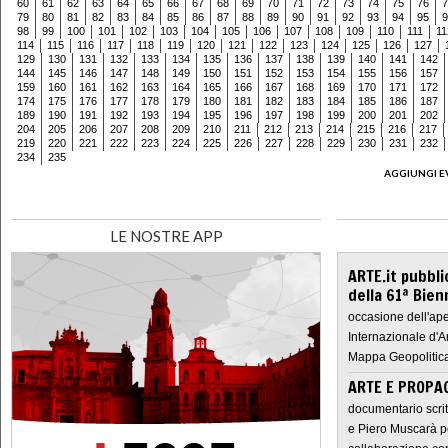
60
61
62
63
64
65
66
67
68
69
70
71
72
73
74
75
76
7
79
80
81
82
83
84
85
86
87
88
89
90
91
92
93
94
95
9
98
99
100
101
102
103
104
105
106
107
108
109
110
111
11
114
115
116
117
118
119
120
121
122
123
124
125
126
127
129
130
131
132
133
134
135
136
137
138
139
140
141
142
144
145
146
147
148
149
150
151
152
153
154
155
156
157
159
160
161
162
163
164
165
166
167
168
169
170
171
172
174
175
176
177
178
179
180
181
182
183
184
185
186
187
189
190
191
192
193
194
195
196
197
198
199
200
201
202
204
205
206
207
208
209
210
211
212
213
214
215
216
217
219
220
221
222
223
224
225
226
227
228
229
230
231
232
234
235
AGGIUNGI E
LE NOSTRE APP
ARTE.it pubbli
della 61ª Bien
occasione dell'ape
Internazionale d'A
Mappa Geopolitica
ARTE E PROPAG
documentario scrit
e Piero Muscarà pe