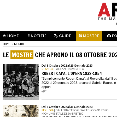
HOME
NOTIZIE
GUIDE
MOSTRE
F
HOME
>
MOSTRE
LE
MOSTRE
CHE APRONO IL 08 OTTOBRE 20
Dal 8 Ottobre 2022 al 29 Gennaio 2023
ROVIGO
| PALAZZO ROVERELLA
ROBERT CAPA. L’OPERA 1932-1954
“Semplicemente Robert Capa”, al Roverella, dall’8 ot
2022 al 29 gennaio 2023, a cura di Gabriel Bauret, è 
appun...
Dal 8 Ottobre 2022 al 31 Gennaio 2023
PERUGIA
| GALLERIA TESORI D’ARTE - COMPLESSO
MONUMENTALE DI SAN PIETRO