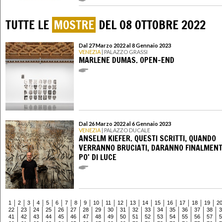
TUTTE LE
MOSTRE
DEL 08 OTTOBRE 2022
Dal 27 Marzo 2022 al 8 Gennaio 2023
VENEZIA
| PALAZZO GRASSI
MARLENE DUMAS. OPEN-END
Dal 26 Marzo 2022 al 6 Gennaio 2023
VENEZIA
| PALAZZO DUCALE
ANSELM KIEFER. QUESTI SCRITTI, QUANDO
VERRANNO BRUCIATI, DARANNO FINALMENT
PO' DI LUCE
1
2
3
4
5
6
7
8
9
10
11
12
13
14
15
16
17
18
19
2
22
23
24
25
26
27
28
29
30
31
32
33
34
35
36
37
38
3
41
42
43
44
45
46
47
48
49
50
51
52
53
54
55
56
57
5