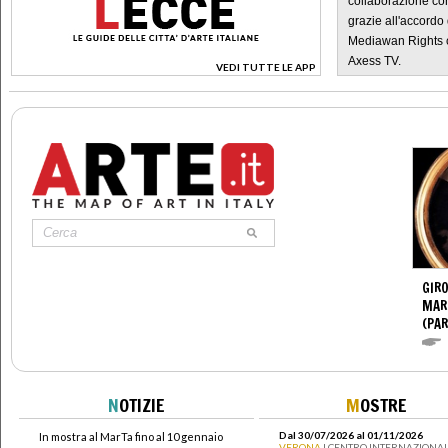
collaborazione con
grazie all'accordo 
Mediawan Rights c
Axess TV.
VEDI TUTTE LE APP
>
GIR
MAR
(PA
N
OTIZIE
M
OSTRE
Dal 30/07/2026 al 01/11/2026
In mostra al MarTa fino al 10 gennaio
VERONA
| CENTRO INTERNAZIONAL