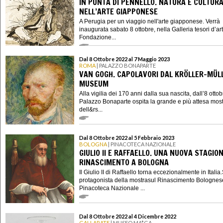
IN PUNTA DI PENNELLO. NATURA E CULTUR
NELL’ARTE GIAPPONESE
A Perugia per un viaggio nell'arte giapponese. Verrà
inaugurata sabato 8 ottobre, nella Galleria tesori d’ar
Fondazione...
Dal 8 Ottobre 2022 al 7 Maggio 2023
ROMA
| PALAZZO BONAPARTE
VAN GOGH. CAPOLAVORI DAL KRÖLLER-MÜL
MUSEUM
Alla vigilia dei 170 anni dalla sua nascita, dall’8 otto
Palazzo Bonaparte ospita la grande e più attesa mos
dell&rs...
Dal 8 Ottobre 2022 al 5 Febbraio 2023
BOLOGNA
| PINACOTECA NAZIONALE
GIULIO II E RAFFAELLO. UNA NUOVA STAGIO
RINASCIMENTO A BOLOGNA
Il Giulio II di Raffaello torna eccezionalmente in Italia.
protagonista della mostrasul Rinascimento Bolognes
Pinacoteca Nazionale ...
Dal 8 Ottobre 2022 al 4 Dicembre 2022
GALLARATE
| MUSEO MA*GA