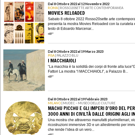
Dal 8 Ottobre 2022 al 12 Novembre 2022
ROMA
| ROSSO20SETTE ARTE CONTEMPORANEA
MOVIES RELOADED
Sabato 8 ottobre 2022 Rosso20sette arte contempor
presenta la mostra Movies Reloaded con la curatela 
testo di Edoardo Marcenar...
Dal 8 Ottobre 2022 al 19 Marzo 2023
PISA
| PALAZZO BLU
I MACCHIAIOLI
“La macchia è la solidità dei corpi di fronte alla luce
Fattori La mostra “I MACCHIAIOLI”, a Palazzo B...
Dal 8 Ottobre 2022 al 19 Febbraio 2023
MILANO
| MUDEC – MUSEO DELLE CULTURE
MACHU PICCHU E GLI IMPERI D’ORO DEL PER
3000 ANNI DI CIVILTÀ DALLE ORIGINI AGLI I
Una mostra che attraverso manufatti plurimillenari, vi
ricostruzioni immersive 3D e un allestimento per imm
che rende l’idea di un vero...