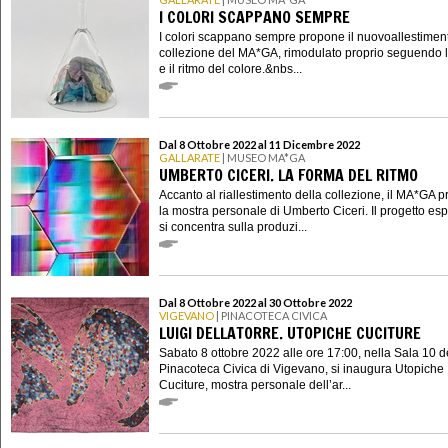
I COLORI SCAPPANO SEMPRE
I colori scappano sempre propone il nuovoallestimen
collezione del MA*GA, rimodulato proprio seguendo l
e il ritmo del colore.&nbs...
Dal 8 Ottobre 2022 al 11 Dicembre 2022
GALLARATE
| MUSEO MA*GA
UMBERTO CICERI. LA FORMA DEL RITMO
Accanto al riallestimento della collezione, il MA*GA 
la mostra personale di Umberto Ciceri. Il progetto esp
si concentra sulla produzi...
Dal 8 Ottobre 2022 al 30 Ottobre 2022
VIGEVANO
| PINACOTECA CIVICA
LUIGI DELLATORRE. UTOPICHE CUCITURE
Sabato 8 ottobre 2022 alle ore 17:00, nella Sala 10 d
Pinacoteca Civica di Vigevano, si inaugura Utopiche
Cuciture, mostra personale dell’ar...