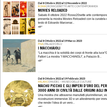
Dal 8 Ottobre 2022 al 12 Novembre 2022
ROMA
| ROSSO20SETTE ARTE CONTEMPORANEA
MOVIES RELOADED
Sabato 8 ottobre 2022 Rosso20sette arte contempor
presenta la mostra Movies Reloaded con la curatela 
testo di Edoardo Marcenar...
Dal 8 Ottobre 2022 al 19 Marzo 2023
PISA
| PALAZZO BLU
I MACCHIAIOLI
“La macchia è la solidità dei corpi di fronte alla luce
Fattori La mostra “I MACCHIAIOLI”, a Palazzo B...
Dal 8 Ottobre 2022 al 19 Febbraio 2023
MILANO
| MUDEC – MUSEO DELLE CULTURE
MACHU PICCHU E GLI IMPERI D’ORO DEL PER
3000 ANNI DI CIVILTÀ DALLE ORIGINI AGLI I
Una mostra che attraverso manufatti plurimillenari, vi
ricostruzioni immersive 3D e un allestimento per imm
che rende l’idea di un vero...