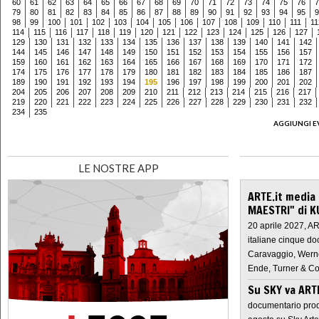
60
61
62
63
64
65
66
67
68
69
70
71
72
73
74
75
76
7
79
80
81
82
83
84
85
86
87
88
89
90
91
92
93
94
95
9
98
99
100
101
102
103
104
105
106
107
108
109
110
111
11
114
115
116
117
118
119
120
121
122
123
124
125
126
127
129
130
131
132
133
134
135
136
137
138
139
140
141
142
144
145
146
147
148
149
150
151
152
153
154
155
156
157
159
160
161
162
163
164
165
166
167
168
169
170
171
172
174
175
176
177
178
179
180
181
182
183
184
185
186
187
189
190
191
192
193
194
195
196
197
198
199
200
201
202
204
205
206
207
208
209
210
211
212
213
214
215
216
217
219
220
221
222
223
224
225
226
227
228
229
230
231
232
234
235
AGGIUNGI E
LE NOSTRE APP
ARTE.it media
MAESTRI" di K
20 aprile 2027, A
italiane cinque do
Caravaggio, Werne
Ende, Turner & Co
Su SKY va AR
documentario prod