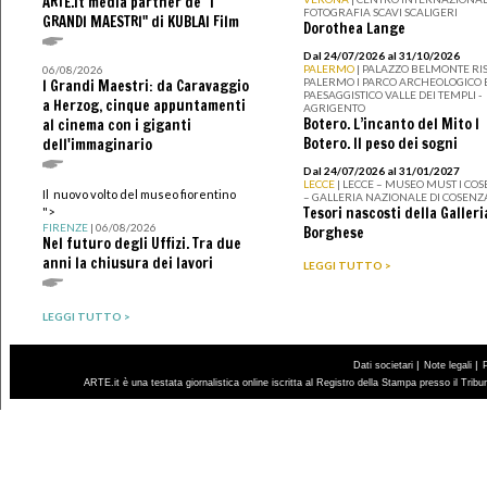
ARTE.it media partner de "I
FOTOGRAFIA SCAVI SCALIGERI
GRANDI MAESTRI" di KUBLAI Film
Dorothea Lange
Dal 24/07/2026 al 31/10/2026
PALERMO
| PALAZZO BELMONTE RIS
06/08/2026
PALERMO I PARCO ARCHEOLOGICO 
I Grandi Maestri: da Caravaggio
PAESAGGISTICO VALLE DEI TEMPLI -
a Herzog, cinque appuntamenti
AGRIGENTO
Botero. L’incanto del Mito I
al cinema con i giganti
Botero. Il peso dei sogni
dell'immaginario
Dal 24/07/2026 al 31/01/2027
LECCE
| LECCE – MUSEO MUST I CO
Il nuovo volto del museo fiorentino
– GALLERIA NAZIONALE DI COSENZ
Tesori nascosti della Galleri
">
FIRENZE
| 06/08/2026
Borghese
Nel futuro degli Uffizi. Tra due
anni la chiusura dei lavori
LEGGI TUTTO >
LEGGI TUTTO >
|
|
Dati societari
Note legali
ARTE.it è una testata giornalistica online iscritta al Registro della Stampa presso il Trib