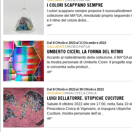
I COLORI SCAPPANO SEMPRE
I colori scappano sempre propone il nuovoallestimen
collezione del MA*GA, rimodulato proprio seguendo l
e il ritmo del colore.&nbs...
Dal 8 Ottobre 2022 al 11 Dicembre 2022
GALLARATE
| MUSEO MA*GA
UMBERTO CICERI. LA FORMA DEL RITMO
Accanto al riallestimento della collezione, il MA*GA 
la mostra personale di Umberto Ciceri. Il progetto esp
si concentra sulla produzi...
Dal 8 Ottobre 2022 al 30 Ottobre 2022
VIGEVANO
| PINACOTECA CIVICA
LUIGI DELLATORRE. UTOPICHE CUCITURE
Sabato 8 ottobre 2022 alle ore 17:00, nella Sala 10 d
Pinacoteca Civica di Vigevano, si inaugura Utopiche
Cuciture, mostra personale dell’ar...