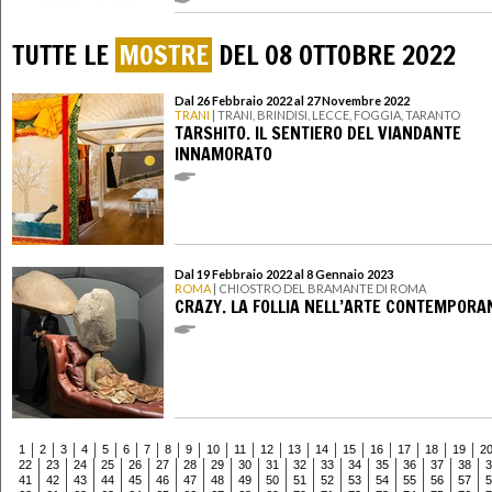
TUTTE LE
MOSTRE
DEL 08 OTTOBRE 2022
Dal 26 Febbraio 2022 al 27 Novembre 2022
TRANI
| TRANI, BRINDISI, LECCE, FOGGIA, TARANTO
TARSHITO. IL SENTIERO DEL VIANDANTE
INNAMORATO
Dal 19 Febbraio 2022 al 8 Gennaio 2023
ROMA
| CHIOSTRO DEL BRAMANTE DI ROMA
CRAZY. LA FOLLIA NELL’ARTE CONTEMPORA
1
2
3
4
5
6
7
8
9
10
11
12
13
14
15
16
17
18
19
2
22
23
24
25
26
27
28
29
30
31
32
33
34
35
36
37
38
3
41
42
43
44
45
46
47
48
49
50
51
52
53
54
55
56
57
5