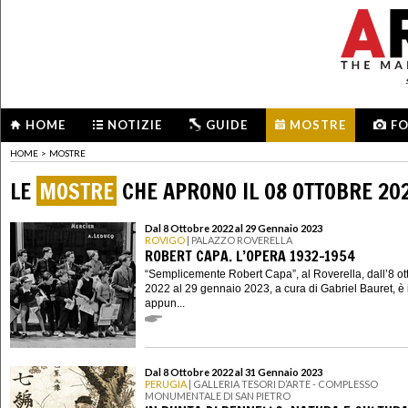
HOME
NOTIZIE
GUIDE
MOSTRE
F
HOME
>
MOSTRE
LE
MOSTRE
CHE APRONO IL 08 OTTOBRE 20
Dal 8 Ottobre 2022 al 29 Gennaio 2023
ROVIGO
| PALAZZO ROVERELLA
ROBERT CAPA. L’OPERA 1932-1954
“Semplicemente Robert Capa”, al Roverella, dall’8 ot
2022 al 29 gennaio 2023, a cura di Gabriel Bauret, è 
appun...
Dal 8 Ottobre 2022 al 31 Gennaio 2023
PERUGIA
| GALLERIA TESORI D’ARTE - COMPLESSO
MONUMENTALE DI SAN PIETRO