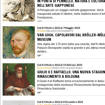
IN PUNTA DI PENNELLO. NATURA E CULTUR
NELL’ARTE GIAPPONESE
A Perugia per un viaggio nell'arte giapponese. Verrà
inaugurata sabato 8 ottobre, nella Galleria tesori d’ar
Fondazione...
Dal 8 Ottobre 2022 al 7 Maggio 2023
ROMA
| PALAZZO BONAPARTE
VAN GOGH. CAPOLAVORI DAL KRÖLLER-MÜL
MUSEUM
Alla vigilia dei 170 anni dalla sua nascita, dall’8 otto
Palazzo Bonaparte ospita la grande e più attesa mos
dell&rs...
Dal 8 Ottobre 2022 al 5 Febbraio 2023
BOLOGNA
| PINACOTECA NAZIONALE
GIULIO II E RAFFAELLO. UNA NUOVA STAGIO
RINASCIMENTO A BOLOGNA
Il Giulio II di Raffaello torna eccezionalmente in Italia.
protagonista della mostrasul Rinascimento Bolognes
Pinacoteca Nazionale ...
Dal 8 Ottobre 2022 al 4 Dicembre 2022
GALLARATE
| MUSEO MA*GA