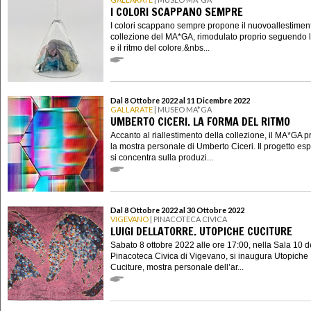
I COLORI SCAPPANO SEMPRE
I colori scappano sempre propone il nuovoallestimen
collezione del MA*GA, rimodulato proprio seguendo l
e il ritmo del colore.&nbs...
Dal 8 Ottobre 2022 al 11 Dicembre 2022
GALLARATE
| MUSEO MA*GA
UMBERTO CICERI. LA FORMA DEL RITMO
Accanto al riallestimento della collezione, il MA*GA 
la mostra personale di Umberto Ciceri. Il progetto esp
si concentra sulla produzi...
Dal 8 Ottobre 2022 al 30 Ottobre 2022
VIGEVANO
| PINACOTECA CIVICA
LUIGI DELLATORRE. UTOPICHE CUCITURE
Sabato 8 ottobre 2022 alle ore 17:00, nella Sala 10 d
Pinacoteca Civica di Vigevano, si inaugura Utopiche
Cuciture, mostra personale dell’ar...