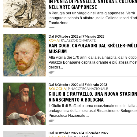
IN PUNTA DI PENNELLO. NATURA E CULTUR
NELL’ARTE GIAPPONESE
A Perugia per un viaggio nell'arte giapponese. Verrà
inaugurata sabato 8 ottobre, nella Galleria tesori d’ar
Fondazione...
Dal 8 Ottobre 2022 al 7 Maggio 2023
ROMA
| PALAZZO BONAPARTE
VAN GOGH. CAPOLAVORI DAL KRÖLLER-MÜL
MUSEUM
Alla vigilia dei 170 anni dalla sua nascita, dall’8 otto
Palazzo Bonaparte ospita la grande e più attesa mos
dell&rs...
Dal 8 Ottobre 2022 al 5 Febbraio 2023
BOLOGNA
| PINACOTECA NAZIONALE
GIULIO II E RAFFAELLO. UNA NUOVA STAGIO
RINASCIMENTO A BOLOGNA
Il Giulio II di Raffaello torna eccezionalmente in Italia.
protagonista della mostrasul Rinascimento Bolognes
Pinacoteca Nazionale ...
Dal 8 Ottobre 2022 al 4 Dicembre 2022
GALLARATE
| MUSEO MA*GA