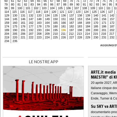
60
61
62
63
64
65
66
67
68
69
70
71
72
73
74
75
76
7
79
80
81
82
83
84
85
86
87
88
89
90
91
92
93
94
95
9
98
99
100
101
102
103
104
105
106
107
108
109
110
111
11
114
115
116
117
118
119
120
121
122
123
124
125
126
127
129
130
131
132
133
134
135
136
137
138
139
140
141
142
144
145
146
147
148
149
150
151
152
153
154
155
156
157
159
160
161
162
163
164
165
166
167
168
169
170
171
172
174
175
176
177
178
179
180
181
182
183
184
185
186
187
189
190
191
192
193
194
195
196
197
198
199
200
201
202
204
205
206
207
208
209
210
211
212
213
214
215
216
217
219
220
221
222
223
224
225
226
227
228
229
230
231
232
234
235
AGGIUNGI E
LE NOSTRE APP
ARTE.it media
MAESTRI" di K
20 aprile 2027, A
italiane cinque do
Caravaggio, Werne
Ende, Turner & Co
Su SKY va AR
documentario prod