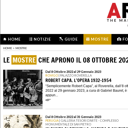
HOME
NOTIZIE
GUIDE
MOSTRE
F
HOME
>
MOSTRE
LE
MOSTRE
CHE APRONO IL 08 OTTOBRE 20
Dal 8 Ottobre 2022 al 29 Gennaio 2023
ROVIGO
| PALAZZO ROVERELLA
ROBERT CAPA. L’OPERA 1932-1954
“Semplicemente Robert Capa”, al Roverella, dall’8 ot
2022 al 29 gennaio 2023, a cura di Gabriel Bauret, è 
appun...
Dal 8 Ottobre 2022 al 31 Gennaio 2023
PERUGIA
| GALLERIA TESORI D’ARTE - COMPLESSO
MONUMENTALE DI SAN PIETRO