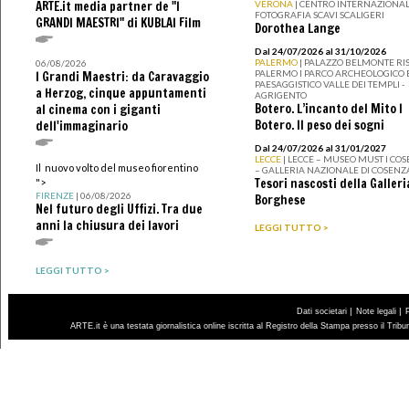
ARTE.it media partner de "I
VERONA
| CENTRO INTERNAZIONAL
FOTOGRAFIA SCAVI SCALIGERI
GRANDI MAESTRI" di KUBLAI Film
Dorothea Lange
Dal 24/07/2026 al 31/10/2026
PALERMO
| PALAZZO BELMONTE RIS
06/08/2026
PALERMO I PARCO ARCHEOLOGICO 
I Grandi Maestri: da Caravaggio
PAESAGGISTICO VALLE DEI TEMPLI -
a Herzog, cinque appuntamenti
AGRIGENTO
Botero. L’incanto del Mito I
al cinema con i giganti
Botero. Il peso dei sogni
dell'immaginario
Dal 24/07/2026 al 31/01/2027
LECCE
| LECCE – MUSEO MUST I CO
Il nuovo volto del museo fiorentino
– GALLERIA NAZIONALE DI COSENZ
Tesori nascosti della Galleri
">
FIRENZE
| 06/08/2026
Borghese
Nel futuro degli Uffizi. Tra due
anni la chiusura dei lavori
LEGGI TUTTO >
LEGGI TUTTO >
|
|
Dati societari
Note legali
ARTE.it è una testata giornalistica online iscritta al Registro della Stampa presso il Trib