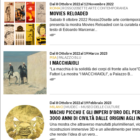
Dal 8 Ottobre 2022 al 12 Novembre 2022
ROMA
| ROSSO20SETTE ARTE CONTEMPORANEA
MOVIES RELOADED
Sabato 8 ottobre 2022 Rosso20sette arte contempor
presenta la mostra Movies Reloaded con la curatela 
testo di Edoardo Marcenar...
Dal 8 Ottobre 2022 al 19 Marzo 2023
PISA
| PALAZZO BLU
I MACCHIAIOLI
“La macchia è la solidità dei corpi di fronte alla luce
Fattori La mostra “I MACCHIAIOLI”, a Palazzo B...
Dal 8 Ottobre 2022 al 19 Febbraio 2023
MILANO
| MUDEC – MUSEO DELLE CULTURE
MACHU PICCHU E GLI IMPERI D’ORO DEL PER
3000 ANNI DI CIVILTÀ DALLE ORIGINI AGLI I
Una mostra che attraverso manufatti plurimillenari, vi
ricostruzioni immersive 3D e un allestimento per imm
che rende l’idea di un vero...