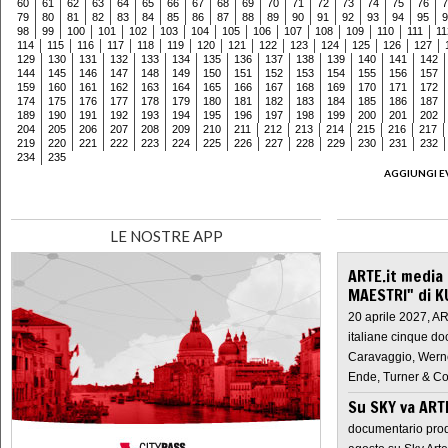
60
61
62
63
64
65
66
67
68
69
70
71
72
73
74
75
76
7
79
80
81
82
83
84
85
86
87
88
89
90
91
92
93
94
95
9
98
99
100
101
102
103
104
105
106
107
108
109
110
111
11
114
115
116
117
118
119
120
121
122
123
124
125
126
127
129
130
131
132
133
134
135
136
137
138
139
140
141
142
144
145
146
147
148
149
150
151
152
153
154
155
156
157
159
160
161
162
163
164
165
166
167
168
169
170
171
172
174
175
176
177
178
179
180
181
182
183
184
185
186
187
189
190
191
192
193
194
195
196
197
198
199
200
201
202
204
205
206
207
208
209
210
211
212
213
214
215
216
217
219
220
221
222
223
224
225
226
227
228
229
230
231
232
234
235
AGGIUNGI E
LE NOSTRE APP
ARTE.it media
MAESTRI" di K
20 aprile 2027, A
italiane cinque do
Caravaggio, Werne
Ende, Turner & Co
Su SKY va AR
documentario prod