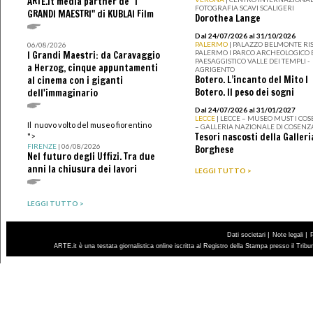
ARTE.it media partner de "I
FOTOGRAFIA SCAVI SCALIGERI
GRANDI MAESTRI" di KUBLAI Film
Dorothea Lange
Dal 24/07/2026 al 31/10/2026
PALERMO
| PALAZZO BELMONTE RIS
06/08/2026
PALERMO I PARCO ARCHEOLOGICO 
I Grandi Maestri: da Caravaggio
PAESAGGISTICO VALLE DEI TEMPLI -
a Herzog, cinque appuntamenti
AGRIGENTO
Botero. L’incanto del Mito I
al cinema con i giganti
Botero. Il peso dei sogni
dell'immaginario
Dal 24/07/2026 al 31/01/2027
LECCE
| LECCE – MUSEO MUST I CO
Il nuovo volto del museo fiorentino
– GALLERIA NAZIONALE DI COSENZ
Tesori nascosti della Galleri
">
FIRENZE
| 06/08/2026
Borghese
Nel futuro degli Uffizi. Tra due
anni la chiusura dei lavori
LEGGI TUTTO >
LEGGI TUTTO >
|
|
Dati societari
Note legali
ARTE.it è una testata giornalistica online iscritta al Registro della Stampa presso il Trib