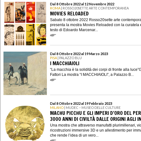
Dal 8 Ottobre 2022 al 12 Novembre 2022
ROMA
| ROSSO20SETTE ARTE CONTEMPORANEA
MOVIES RELOADED
Sabato 8 ottobre 2022 Rosso20sette arte contempor
presenta la mostra Movies Reloaded con la curatela 
testo di Edoardo Marcenar...
Dal 8 Ottobre 2022 al 19 Marzo 2023
PISA
| PALAZZO BLU
I MACCHIAIOLI
“La macchia è la solidità dei corpi di fronte alla luce
Fattori La mostra “I MACCHIAIOLI”, a Palazzo B...
Dal 8 Ottobre 2022 al 19 Febbraio 2023
MILANO
| MUDEC – MUSEO DELLE CULTURE
MACHU PICCHU E GLI IMPERI D’ORO DEL PER
3000 ANNI DI CIVILTÀ DALLE ORIGINI AGLI I
Una mostra che attraverso manufatti plurimillenari, vi
ricostruzioni immersive 3D e un allestimento per imm
che rende l’idea di un vero...