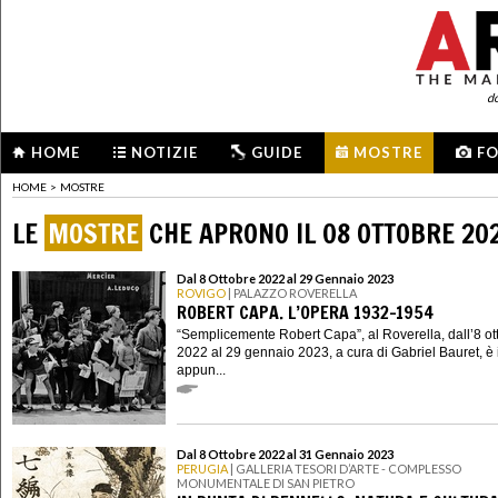
d
HOME
NOTIZIE
GUIDE
MOSTRE
F
HOME
>
MOSTRE
LE
MOSTRE
CHE APRONO IL 08 OTTOBRE 20
Dal 8 Ottobre 2022 al 29 Gennaio 2023
ROVIGO
| PALAZZO ROVERELLA
ROBERT CAPA. L’OPERA 1932-1954
“Semplicemente Robert Capa”, al Roverella, dall’8 ot
2022 al 29 gennaio 2023, a cura di Gabriel Bauret, è 
appun...
Dal 8 Ottobre 2022 al 31 Gennaio 2023
PERUGIA
| GALLERIA TESORI D’ARTE - COMPLESSO
MONUMENTALE DI SAN PIETRO