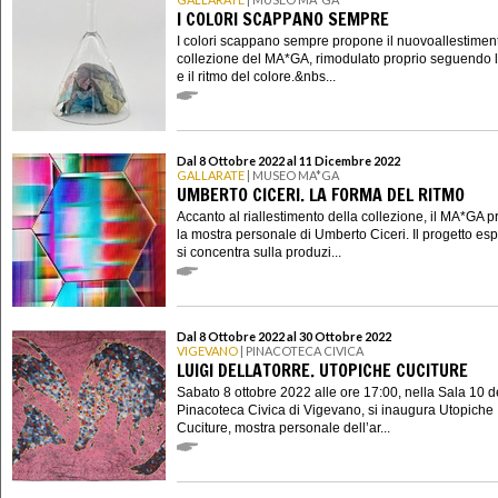
I COLORI SCAPPANO SEMPRE
I colori scappano sempre propone il nuovoallestimen
collezione del MA*GA, rimodulato proprio seguendo l
e il ritmo del colore.&nbs...
Dal 8 Ottobre 2022 al 11 Dicembre 2022
GALLARATE
| MUSEO MA*GA
UMBERTO CICERI. LA FORMA DEL RITMO
Accanto al riallestimento della collezione, il MA*GA 
la mostra personale di Umberto Ciceri. Il progetto esp
si concentra sulla produzi...
Dal 8 Ottobre 2022 al 30 Ottobre 2022
VIGEVANO
| PINACOTECA CIVICA
LUIGI DELLATORRE. UTOPICHE CUCITURE
Sabato 8 ottobre 2022 alle ore 17:00, nella Sala 10 d
Pinacoteca Civica di Vigevano, si inaugura Utopiche
Cuciture, mostra personale dell’ar...