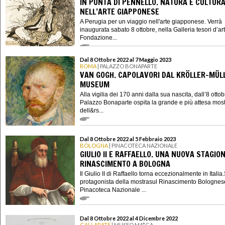
IN PUNTA DI PENNELLO. NATURA E CULTUR
NELL’ARTE GIAPPONESE
A Perugia per un viaggio nell'arte giapponese. Verrà
inaugurata sabato 8 ottobre, nella Galleria tesori d’ar
Fondazione...
Dal 8 Ottobre 2022 al 7 Maggio 2023
ROMA
| PALAZZO BONAPARTE
VAN GOGH. CAPOLAVORI DAL KRÖLLER-MÜL
MUSEUM
Alla vigilia dei 170 anni dalla sua nascita, dall’8 otto
Palazzo Bonaparte ospita la grande e più attesa mos
dell&rs...
Dal 8 Ottobre 2022 al 5 Febbraio 2023
BOLOGNA
| PINACOTECA NAZIONALE
GIULIO II E RAFFAELLO. UNA NUOVA STAGIO
RINASCIMENTO A BOLOGNA
Il Giulio II di Raffaello torna eccezionalmente in Italia.
protagonista della mostrasul Rinascimento Bolognes
Pinacoteca Nazionale ...
Dal 8 Ottobre 2022 al 4 Dicembre 2022
GALLARATE
| MUSEO MA*GA