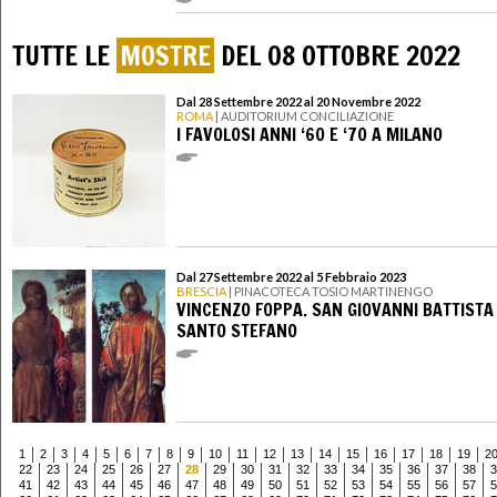
TUTTE LE
MOSTRE
DEL 08 OTTOBRE 2022
Dal 28 Settembre 2022 al 20 Novembre 2022
ROMA
| AUDITORIUM CONCILIAZIONE
I FAVOLOSI ANNI ‘60 E ‘70 A MILANO
Dal 27 Settembre 2022 al 5 Febbraio 2023
BRESCIA
| PINACOTECA TOSIO MARTINENGO
VINCENZO FOPPA. SAN GIOVANNI BATTISTA
SANTO STEFANO
1
2
3
4
5
6
7
8
9
10
11
12
13
14
15
16
17
18
19
2
22
23
24
25
26
27
28
29
30
31
32
33
34
35
36
37
38
3
41
42
43
44
45
46
47
48
49
50
51
52
53
54
55
56
57
5