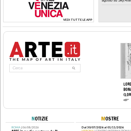
agosto su Sky Arte
VEDI TUTTE LE APP
>
LORE
BON
(LOR
N
OTIZIE
M
OSTRE
ROMA
| 06/08/2026
Dal 30/07/2026 al 01/11/2026
VERONA
| CENTRO INTERNAZIONAL