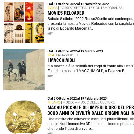
Dal 8 Ottobre 2022 al 12 Novembre 2022
ROMA
| ROSSO20SETTE ARTE CONTEMPORANEA
MOVIES RELOADED
Sabato 8 ottobre 2022 Rosso20sette arte contempor
presenta la mostra Movies Reloaded con la curatela 
testo di Edoardo Marcenar...
Dal 8 Ottobre 2022 al 19 Marzo 2023
PISA
| PALAZZO BLU
I MACCHIAIOLI
“La macchia è la solidità dei corpi di fronte alla luce
Fattori La mostra “I MACCHIAIOLI”, a Palazzo B...
Dal 8 Ottobre 2022 al 19 Febbraio 2023
MILANO
| MUDEC – MUSEO DELLE CULTURE
MACHU PICCHU E GLI IMPERI D’ORO DEL PER
3000 ANNI DI CIVILTÀ DALLE ORIGINI AGLI I
Una mostra che attraverso manufatti plurimillenari, vi
ricostruzioni immersive 3D e un allestimento per imm
che rende l’idea di un vero...