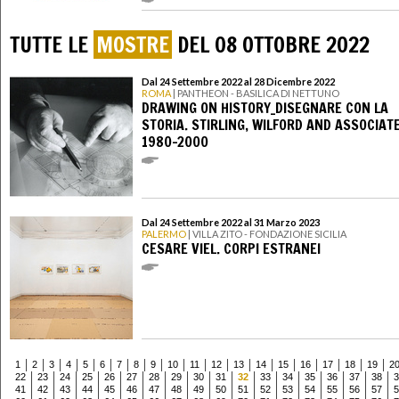
TUTTE LE
MOSTRE
DEL 08 OTTOBRE 2022
Dal 24 Settembre 2022 al 28 Dicembre 2022
ROMA
| PANTHEON - BASILICA DI NETTUNO
DRAWING ON HISTORY_DISEGNARE CON LA
STORIA. STIRLING, WILFORD AND ASSOCIAT
1980-2000
Dal 24 Settembre 2022 al 31 Marzo 2023
PALERMO
| VILLA ZITO - FONDAZIONE SICILIA
CESARE VIEL. CORPI ESTRANEI
1
2
3
4
5
6
7
8
9
10
11
12
13
14
15
16
17
18
19
2
22
23
24
25
26
27
28
29
30
31
32
33
34
35
36
37
38
3
41
42
43
44
45
46
47
48
49
50
51
52
53
54
55
56
57
5