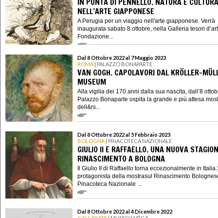
IN PUNTA DI PENNELLO. NATURA E CULTUR
NELL’ARTE GIAPPONESE
A Perugia per un viaggio nell'arte giapponese. Verrà
inaugurata sabato 8 ottobre, nella Galleria tesori d’ar
Fondazione...
Dal 8 Ottobre 2022 al 7 Maggio 2023
ROMA
| PALAZZO BONAPARTE
VAN GOGH. CAPOLAVORI DAL KRÖLLER-MÜL
MUSEUM
Alla vigilia dei 170 anni dalla sua nascita, dall’8 otto
Palazzo Bonaparte ospita la grande e più attesa mos
dell&rs...
Dal 8 Ottobre 2022 al 5 Febbraio 2023
BOLOGNA
| PINACOTECA NAZIONALE
GIULIO II E RAFFAELLO. UNA NUOVA STAGIO
RINASCIMENTO A BOLOGNA
Il Giulio II di Raffaello torna eccezionalmente in Italia.
protagonista della mostrasul Rinascimento Bolognes
Pinacoteca Nazionale ...
Dal 8 Ottobre 2022 al 4 Dicembre 2022
GALLARATE
| MUSEO MA*GA