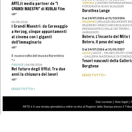
ARTE.it media partner de "I
VERONA
| CENTRO INTERNAZIONAL
FOTOGRAFIA SCAVI SCALIGERI
GRANDI MAESTRI" di KUBLAI Film
Dorothea Lange
Dal 24/07/2026 al 31/10/2026
PALERMO
| PALAZZO BELMONTE RIS
06/08/2026
PALERMO I PARCO ARCHEOLOGICO 
I Grandi Maestri: da Caravaggio
PAESAGGISTICO VALLE DEI TEMPLI -
a Herzog, cinque appuntamenti
AGRIGENTO
Botero. L’incanto del Mito I
al cinema con i giganti
Botero. Il peso dei sogni
dell'immaginario
Dal 24/07/2026 al 31/01/2027
LECCE
| LECCE – MUSEO MUST I CO
Il nuovo volto del museo fiorentino
– GALLERIA NAZIONALE DI COSENZ
Tesori nascosti della Galleri
">
FIRENZE
| 06/08/2026
Borghese
Nel futuro degli Uffizi. Tra due
anni la chiusura dei lavori
LEGGI TUTTO >
LEGGI TUTTO >
|
|
Dati societari
Note legali
ARTE.it è una testata giornalistica online iscritta al Registro della Stampa presso il Trib