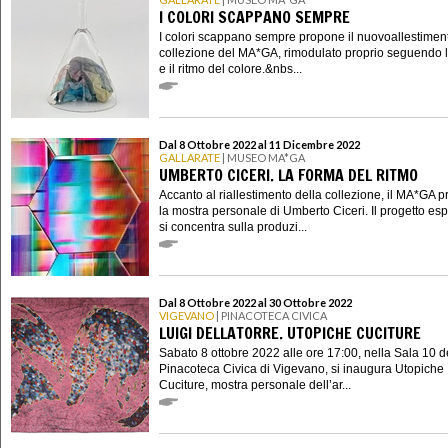
I COLORI SCAPPANO SEMPRE
I colori scappano sempre propone il nuovoallestimen
collezione del MA*GA, rimodulato proprio seguendo l
e il ritmo del colore.&nbs...
Dal 8 Ottobre 2022 al 11 Dicembre 2022
GALLARATE
| MUSEO MA*GA
UMBERTO CICERI. LA FORMA DEL RITMO
Accanto al riallestimento della collezione, il MA*GA 
la mostra personale di Umberto Ciceri. Il progetto esp
si concentra sulla produzi...
Dal 8 Ottobre 2022 al 30 Ottobre 2022
VIGEVANO
| PINACOTECA CIVICA
LUIGI DELLATORRE. UTOPICHE CUCITURE
Sabato 8 ottobre 2022 alle ore 17:00, nella Sala 10 d
Pinacoteca Civica di Vigevano, si inaugura Utopiche
Cuciture, mostra personale dell’ar...