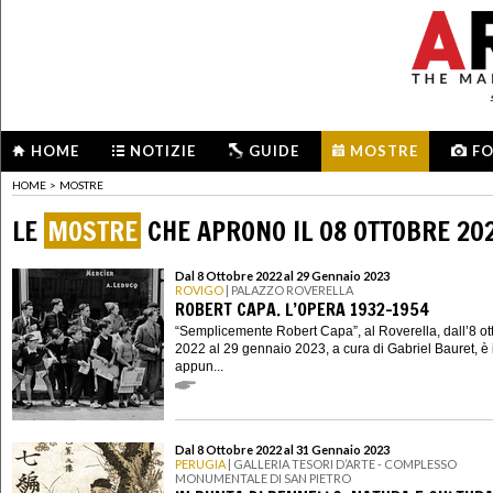
HOME
NOTIZIE
GUIDE
MOSTRE
F
HOME
>
MOSTRE
LE
MOSTRE
CHE APRONO IL 08 OTTOBRE 20
Dal 8 Ottobre 2022 al 29 Gennaio 2023
ROVIGO
| PALAZZO ROVERELLA
ROBERT CAPA. L’OPERA 1932-1954
“Semplicemente Robert Capa”, al Roverella, dall’8 ot
2022 al 29 gennaio 2023, a cura di Gabriel Bauret, è 
appun...
Dal 8 Ottobre 2022 al 31 Gennaio 2023
PERUGIA
| GALLERIA TESORI D’ARTE - COMPLESSO
MONUMENTALE DI SAN PIETRO