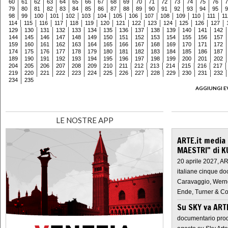
60
61
62
63
64
65
66
67
68
69
70
71
72
73
74
75
76
7
79
80
81
82
83
84
85
86
87
88
89
90
91
92
93
94
95
9
98
99
100
101
102
103
104
105
106
107
108
109
110
111
11
114
115
116
117
118
119
120
121
122
123
124
125
126
127
129
130
131
132
133
134
135
136
137
138
139
140
141
142
144
145
146
147
148
149
150
151
152
153
154
155
156
157
159
160
161
162
163
164
165
166
167
168
169
170
171
172
174
175
176
177
178
179
180
181
182
183
184
185
186
187
189
190
191
192
193
194
195
196
197
198
199
200
201
202
204
205
206
207
208
209
210
211
212
213
214
215
216
217
219
220
221
222
223
224
225
226
227
228
229
230
231
232
234
235
AGGIUNGI E
LE NOSTRE APP
ARTE.it media
MAESTRI" di K
20 aprile 2027, A
italiane cinque do
Caravaggio, Werne
Ende, Turner & Co
Su SKY va AR
documentario prod