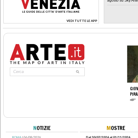
agosto su Sky Arte
VEDI TUTTE LE APP
>
GIOV
PIRA
N
OTIZIE
M
OSTRE
ROMA
| 06/08/2026
Dal 30/07/2026 al 01/11/2026