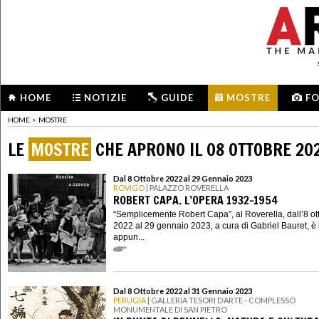
HOME
NOTIZIE
GUIDE
MOSTRE
F
HOME
>
MOSTRE
LE
MOSTRE
CHE APRONO IL 08 OTTOBRE 20
Dal 8 Ottobre 2022 al 29 Gennaio 2023
ROVIGO
| PALAZZO ROVERELLA
ROBERT CAPA. L’OPERA 1932-1954
“Semplicemente Robert Capa”, al Roverella, dall’8 ot
2022 al 29 gennaio 2023, a cura di Gabriel Bauret, è 
appun...
Dal 8 Ottobre 2022 al 31 Gennaio 2023
PERUGIA
| GALLERIA TESORI D’ARTE - COMPLESSO
MONUMENTALE DI SAN PIETRO