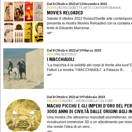
Dal 8 Ottobre 2022 al 12 Novembre 2022
ROMA
| ROSSO20SETTE ARTE CONTEMPORANEA
MOVIES RELOADED
Sabato 8 ottobre 2022 Rosso20sette arte contempor
presenta la mostra Movies Reloaded con la curatela 
testo di Edoardo Marcenar...
Dal 8 Ottobre 2022 al 19 Marzo 2023
PISA
| PALAZZO BLU
I MACCHIAIOLI
“La macchia è la solidità dei corpi di fronte alla luce
Fattori La mostra “I MACCHIAIOLI”, a Palazzo B...
Dal 8 Ottobre 2022 al 19 Febbraio 2023
MILANO
| MUDEC – MUSEO DELLE CULTURE
MACHU PICCHU E GLI IMPERI D’ORO DEL PER
3000 ANNI DI CIVILTÀ DALLE ORIGINI AGLI I
Una mostra che attraverso manufatti plurimillenari, vi
ricostruzioni immersive 3D e un allestimento per imm
che rende l’idea di un vero...