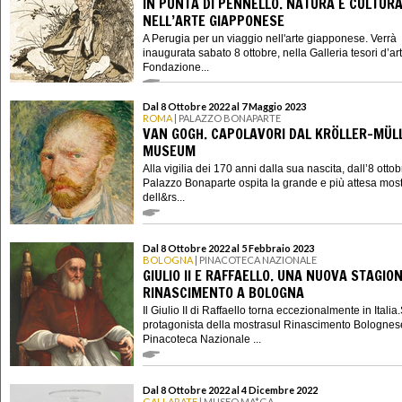
IN PUNTA DI PENNELLO. NATURA E CULTUR
NELL’ARTE GIAPPONESE
A Perugia per un viaggio nell'arte giapponese. Verrà
inaugurata sabato 8 ottobre, nella Galleria tesori d’ar
Fondazione...
Dal 8 Ottobre 2022 al 7 Maggio 2023
ROMA
| PALAZZO BONAPARTE
VAN GOGH. CAPOLAVORI DAL KRÖLLER-MÜL
MUSEUM
Alla vigilia dei 170 anni dalla sua nascita, dall’8 otto
Palazzo Bonaparte ospita la grande e più attesa mos
dell&rs...
Dal 8 Ottobre 2022 al 5 Febbraio 2023
BOLOGNA
| PINACOTECA NAZIONALE
GIULIO II E RAFFAELLO. UNA NUOVA STAGIO
RINASCIMENTO A BOLOGNA
Il Giulio II di Raffaello torna eccezionalmente in Italia.
protagonista della mostrasul Rinascimento Bolognes
Pinacoteca Nazionale ...
Dal 8 Ottobre 2022 al 4 Dicembre 2022
GALLARATE
| MUSEO MA*GA