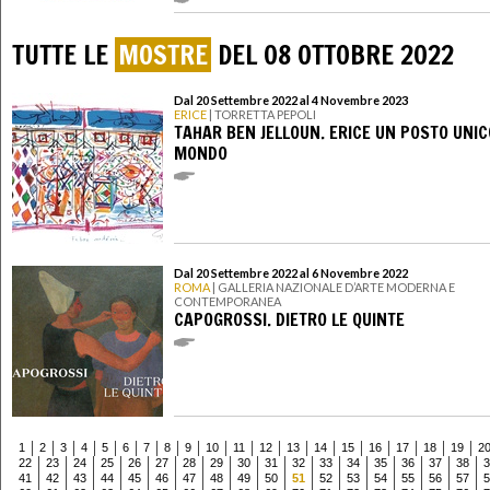
TUTTE LE
MOSTRE
DEL 08 OTTOBRE 2022
Dal 20 Settembre 2022 al 4 Novembre 2023
ERICE
| TORRETTA PEPOLI
TAHAR BEN JELLOUN. ERICE UN POSTO UNIC
MONDO
Dal 20 Settembre 2022 al 6 Novembre 2022
ROMA
| GALLERIA NAZIONALE D’ARTE MODERNA E
CONTEMPORANEA
CAPOGROSSI. DIETRO LE QUINTE
1
2
3
4
5
6
7
8
9
10
11
12
13
14
15
16
17
18
19
2
22
23
24
25
26
27
28
29
30
31
32
33
34
35
36
37
38
3
41
42
43
44
45
46
47
48
49
50
51
52
53
54
55
56
57
5