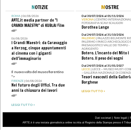
N
OTIZIE
M
OSTRE
ROMA
| 06/08/2026
Dal 30/07/2026 al 01/11/2026
ARTE.it media partner de "I
VERONA
| CENTRO INTERNAZIONAL
FOTOGRAFIA SCAVI SCALIGERI
GRANDI MAESTRI" di KUBLAI Film
Dorothea Lange
Dal 24/07/2026 al 31/10/2026
PALERMO
| PALAZZO BELMONTE RIS
06/08/2026
PALERMO I PARCO ARCHEOLOGICO 
I Grandi Maestri: da Caravaggio
PAESAGGISTICO VALLE DEI TEMPLI -
a Herzog, cinque appuntamenti
AGRIGENTO
Botero. L’incanto del Mito I
al cinema con i giganti
Botero. Il peso dei sogni
dell'immaginario
Dal 24/07/2026 al 31/01/2027
LECCE
| LECCE – MUSEO MUST I CO
Il nuovo volto del museo fiorentino
– GALLERIA NAZIONALE DI COSENZ
Tesori nascosti della Galleri
">
FIRENZE
| 06/08/2026
Borghese
Nel futuro degli Uffizi. Tra due
anni la chiusura dei lavori
LEGGI TUTTO >
LEGGI TUTTO >
|
|
Dati societari
Note legali
ARTE.it è una testata giornalistica online iscritta al Registro della Stampa presso il Trib