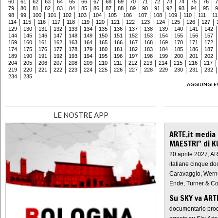
60
61
62
63
64
65
66
67
68
69
70
71
72
73
74
75
76
7
79
80
81
82
83
84
85
86
87
88
89
90
91
92
93
94
95
9
98
99
100
101
102
103
104
105
106
107
108
109
110
111
11
114
115
116
117
118
119
120
121
122
123
124
125
126
127
129
130
131
132
133
134
135
136
137
138
139
140
141
142
144
145
146
147
148
149
150
151
152
153
154
155
156
157
159
160
161
162
163
164
165
166
167
168
169
170
171
172
174
175
176
177
178
179
180
181
182
183
184
185
186
187
189
190
191
192
193
194
195
196
197
198
199
200
201
202
204
205
206
207
208
209
210
211
212
213
214
215
216
217
219
220
221
222
223
224
225
226
227
228
229
230
231
232
234
235
AGGIUNGI E
LE NOSTRE APP
ARTE.it media
MAESTRI" di K
20 aprile 2027, A
italiane cinque do
Caravaggio, Werne
Ende, Turner & Co
Su SKY va AR
documentario prod