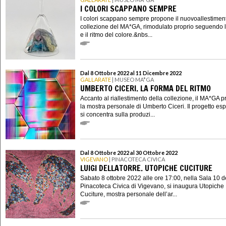
I COLORI SCAPPANO SEMPRE
I colori scappano sempre propone il nuovoallestimen
collezione del MA*GA, rimodulato proprio seguendo l
e il ritmo del colore.&nbs...
Dal 8 Ottobre 2022 al 11 Dicembre 2022
GALLARATE
| MUSEO MA*GA
UMBERTO CICERI. LA FORMA DEL RITMO
Accanto al riallestimento della collezione, il MA*GA 
la mostra personale di Umberto Ciceri. Il progetto esp
si concentra sulla produzi...
Dal 8 Ottobre 2022 al 30 Ottobre 2022
VIGEVANO
| PINACOTECA CIVICA
LUIGI DELLATORRE. UTOPICHE CUCITURE
Sabato 8 ottobre 2022 alle ore 17:00, nella Sala 10 d
Pinacoteca Civica di Vigevano, si inaugura Utopiche
Cuciture, mostra personale dell’ar...