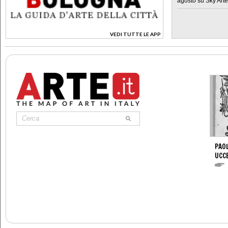
agosto su Sky Arte
VEDI TUTTE LE APP
>
PAOL
UCC