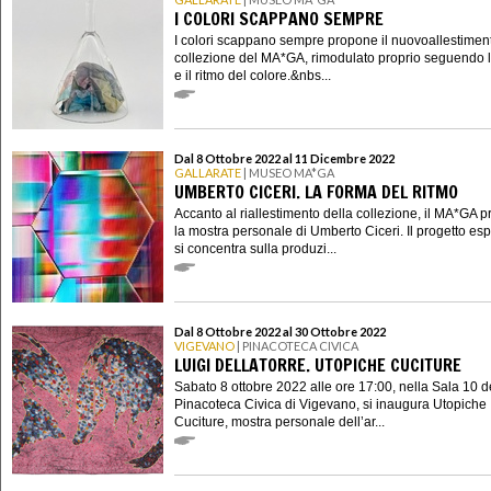
I COLORI SCAPPANO SEMPRE
I colori scappano sempre propone il nuovoallestimen
collezione del MA*GA, rimodulato proprio seguendo l
e il ritmo del colore.&nbs...
Dal 8 Ottobre 2022 al 11 Dicembre 2022
GALLARATE
| MUSEO MA*GA
UMBERTO CICERI. LA FORMA DEL RITMO
Accanto al riallestimento della collezione, il MA*GA 
la mostra personale di Umberto Ciceri. Il progetto esp
si concentra sulla produzi...
Dal 8 Ottobre 2022 al 30 Ottobre 2022
VIGEVANO
| PINACOTECA CIVICA
LUIGI DELLATORRE. UTOPICHE CUCITURE
Sabato 8 ottobre 2022 alle ore 17:00, nella Sala 10 d
Pinacoteca Civica di Vigevano, si inaugura Utopiche
Cuciture, mostra personale dell’ar...