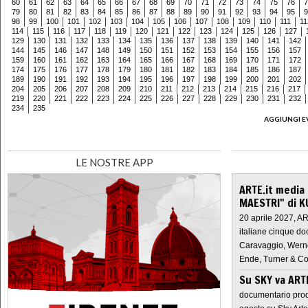
60
61
62
63
64
65
66
67
68
69
70
71
72
73
74
75
76
7
79
80
81
82
83
84
85
86
87
88
89
90
91
92
93
94
95
9
98
99
100
101
102
103
104
105
106
107
108
109
110
111
11
114
115
116
117
118
119
120
121
122
123
124
125
126
127
129
130
131
132
133
134
135
136
137
138
139
140
141
142
144
145
146
147
148
149
150
151
152
153
154
155
156
157
159
160
161
162
163
164
165
166
167
168
169
170
171
172
174
175
176
177
178
179
180
181
182
183
184
185
186
187
189
190
191
192
193
194
195
196
197
198
199
200
201
202
204
205
206
207
208
209
210
211
212
213
214
215
216
217
219
220
221
222
223
224
225
226
227
228
229
230
231
232
234
235
AGGIUNGI E
LE NOSTRE APP
ARTE.it media
MAESTRI" di K
20 aprile 2027, A
italiane cinque do
Caravaggio, Werne
Ende, Turner & Co
Su SKY va AR
documentario prod