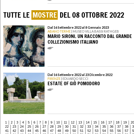
TUTTE LE
MOSTRE
DEL 08 OTTOBRE 2022
Dal 16 Settembre 2022 al 8 Gennaio 2023
ABANO TERME
| MUSEO VILLA BASSI RATHGEB
MARIO SIRONI. UN RACCONTO DAL GRANDE
COLLEZIONISMO ITALIANO
Dal 16 Settembre 2022 al 23 Dicembre 2022
FIRENZE
| EDUARDO SECCI
ESTATE OF GIÒ POMODORO
1
2
3
4
5
6
7
8
9
10
11
12
13
14
15
16
17
18
19
2
22
23
24
25
26
27
28
29
30
31
32
33
34
35
36
37
38
3
41
42
43
44
45
46
47
48
49
50
51
52
53
54
55
56
57
5