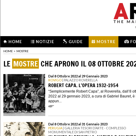
HOME
NOTIZIE
GUIDE
MOSTRE
F
HOME
>
MOSTRE
LE
MOSTRE
CHE APRONO IL 08 OTTOBRE 20
Dal 8 Ottobre 2022 al 29 Gennaio 2023
ROVIGO
| PALAZZO ROVERELLA
ROBERT CAPA. L’OPERA 1932-1954
“Semplicemente Robert Capa”, al Roverella, dall’8 ot
2022 al 29 gennaio 2023, a cura di Gabriel Bauret, è 
appun...
Dal 8 Ottobre 2022 al 31 Gennaio 2023
PERUGIA
| GALLERIA TESORI D’ARTE - COMPLESSO
MONUMENTALE DI SAN PIETRO