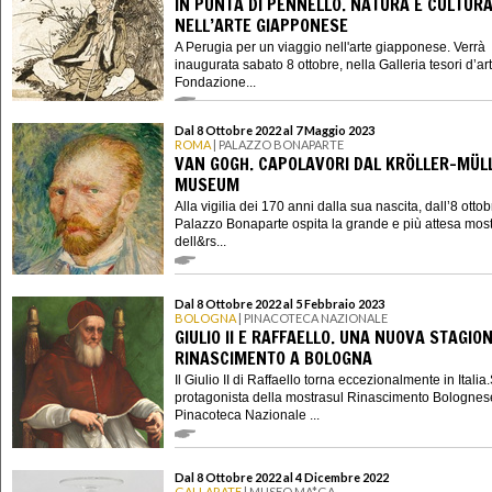
IN PUNTA DI PENNELLO. NATURA E CULTUR
NELL’ARTE GIAPPONESE
A Perugia per un viaggio nell'arte giapponese. Verrà
inaugurata sabato 8 ottobre, nella Galleria tesori d’ar
Fondazione...
Dal 8 Ottobre 2022 al 7 Maggio 2023
ROMA
| PALAZZO BONAPARTE
VAN GOGH. CAPOLAVORI DAL KRÖLLER-MÜL
MUSEUM
Alla vigilia dei 170 anni dalla sua nascita, dall’8 otto
Palazzo Bonaparte ospita la grande e più attesa mos
dell&rs...
Dal 8 Ottobre 2022 al 5 Febbraio 2023
BOLOGNA
| PINACOTECA NAZIONALE
GIULIO II E RAFFAELLO. UNA NUOVA STAGIO
RINASCIMENTO A BOLOGNA
Il Giulio II di Raffaello torna eccezionalmente in Italia.
protagonista della mostrasul Rinascimento Bolognes
Pinacoteca Nazionale ...
Dal 8 Ottobre 2022 al 4 Dicembre 2022
GALLARATE
| MUSEO MA*GA