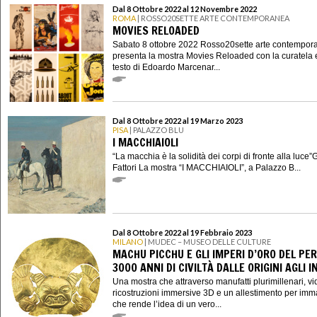
Dal 8 Ottobre 2022 al 12 Novembre 2022
ROMA
| ROSSO20SETTE ARTE CONTEMPORANEA
MOVIES RELOADED
Sabato 8 ottobre 2022 Rosso20sette arte contempor
presenta la mostra Movies Reloaded con la curatela 
testo di Edoardo Marcenar...
Dal 8 Ottobre 2022 al 19 Marzo 2023
PISA
| PALAZZO BLU
I MACCHIAIOLI
“La macchia è la solidità dei corpi di fronte alla luce
Fattori La mostra “I MACCHIAIOLI”, a Palazzo B...
Dal 8 Ottobre 2022 al 19 Febbraio 2023
MILANO
| MUDEC – MUSEO DELLE CULTURE
MACHU PICCHU E GLI IMPERI D’ORO DEL PER
3000 ANNI DI CIVILTÀ DALLE ORIGINI AGLI I
Una mostra che attraverso manufatti plurimillenari, vi
ricostruzioni immersive 3D e un allestimento per imm
che rende l’idea di un vero...