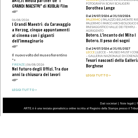
ARTE.it media partner de "I
FOTOGRAFIA SCAVI SCALIGERI
GRANDI MAESTRI" di KUBLAI Film
Dorothea Lange
Dal 24/07/2026 al 31/10/2026
PALERMO
| PALAZZO BELMONTE RIS
06/08/2026
PALERMO I PARCO ARCHEOLOGICO 
I Grandi Maestri: da Caravaggio
PAESAGGISTICO VALLE DEI TEMPLI -
a Herzog, cinque appuntamenti
AGRIGENTO
Botero. L’incanto del Mito I
al cinema con i giganti
Botero. Il peso dei sogni
dell'immaginario
Dal 24/07/2026 al 31/01/2027
LECCE
| LECCE – MUSEO MUST I CO
Il nuovo volto del museo fiorentino
– GALLERIA NAZIONALE DI COSENZ
Tesori nascosti della Galleri
">
FIRENZE
| 06/08/2026
Borghese
Nel futuro degli Uffizi. Tra due
anni la chiusura dei lavori
LEGGI TUTTO >
LEGGI TUTTO >
|
|
Dati societari
Note legali
ARTE.it è una testata giornalistica online iscritta al Registro della Stampa presso il Trib