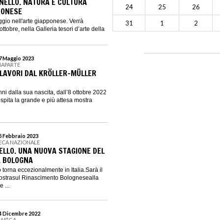
NNELLO. NATURA E CULTURA
24
25
26
PONESE
ggio nell'arte giapponese. Verrà
31
1
2
ttobre, nella Galleria tesori d’arte della
 7 Maggio 2023
NAPARTE
LAVORI DAL KRÖLLER-MÜLLER
anni dalla sua nascita, dall’8 ottobre 2022
pita la grande e più attesa mostra
 5 Febbraio 2023
ECA NAZIONALE
FAELLO. UNA NUOVA STAGIONE DEL
A BOLOGNA
llo torna eccezionalmente in Italia.Sarà il
mostrasul Rinascimento Bolognesealla
 ...
 4 Dicembre 2022
 MA*GA