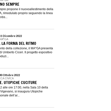
ANO SEMPRE
mpre propone il nuovoallestimento della
, rimodulato proprio seguendo la linea
&nbs...
 11 Dicembre 2022
 MA*GA
. LA FORMA DEL RITMO
ento della collezione, il MA*GA presenta
i Umberto Ciceri. Il progetto espositivo
duzi...
 30 Ottobre 2022
ECA CIVICA
E. UTOPICHE CUCITURE
2 alle ore 17:00, nella Sala 10 della
 Vigevano, si inaugura Utopiche
onale dell’ar...