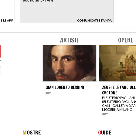
agosto su Sky Arte
E LE APP
COMUNICATI STAMPA
>
ARTISTI
OPERE
GIAN LORENZO BERNINI
ZEUSI E LE FANCIULL
CROTONE
ELEUTERIO PAGLIANI
(ELEUTERIO PAGLIAN
GAM - GALLERIA D'A
MODERNA MILANO
M
OSTRE
G
UIDE