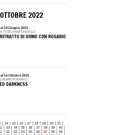
 OTTOBRE 2022
 al 18 Giugno 2023
CA TOSIO MARTINENGO
 RITRATTO DI UOMO CON ROSARIO
 al 16 Ottobre 2022
ALNEARE ROMANO
DED DARKNESS
3
14
15
16
17
18
19
20
21
32
33
34
35
36
37
38
39
40
51
52
53
54
55
56
57
58
59