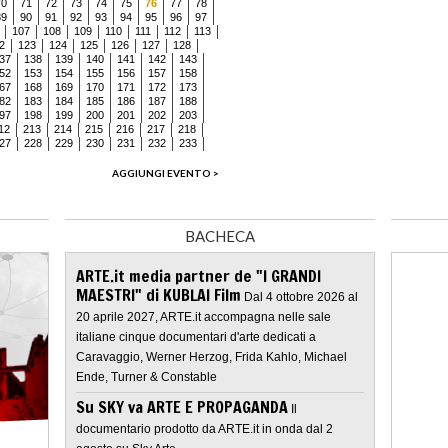
70
71
72
73
74
75
76
77
78
89
90
91
92
93
94
95
96
97
107
108
109
110
111
112
113
2
123
124
125
126
127
128
37
138
139
140
141
142
143
52
153
154
155
156
157
158
67
168
169
170
171
172
173
82
183
184
185
186
187
188
97
198
199
200
201
202
203
12
213
214
215
216
217
218
27
228
229
230
231
232
233
AGGIUNGI EVENTO >
BACHECA
ARTE.it media partner de "I GRANDI
MAESTRI" di KUBLAI Film
Dal 4 ottobre 2026 al
20 aprile 2027, ARTE.it accompagna nelle sale
italiane cinque documentari d'arte dedicati a
Caravaggio, Werner Herzog, Frida Kahlo, Michael
Ende, Turner & Constable
Su SKY va ARTE E PROPAGANDA
Il
documentario prodotto da ARTE.it in onda dal 2