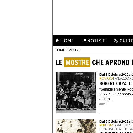
HOME
NOTIZIE
GUIDE
HOME
>
MOSTRE
LE
MOSTRE
CHE APRONO I
Dal 8 Ottobre 2022 al
ROVIGO
| PALAZZO R
ROBERT CAPA. L
“Semplicemente Rober
2022 al 29 gennaio 2
appun...
Dal 8 Ottobre 2022 al
PERUGIA
| GALLERIA 
MONUMENTALE DI SA