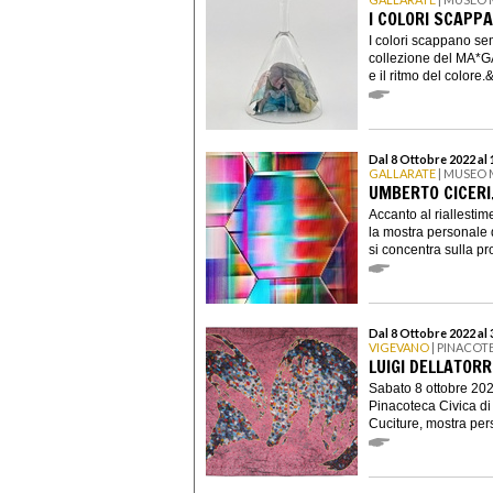
I COLORI SCAPP
I colori scappano se
collezione del MA*GA
e il ritmo del colore.
Dal 8 Ottobre 2022 al
GALLARATE
| MUSEO
UMBERTO CICERI
Accanto al riallestim
la mostra personale d
si concentra sulla pro
Dal 8 Ottobre 2022 al
VIGEVANO
| PINACOT
LUIGI DELLATORR
Sabato 8 ottobre 202
Pinacoteca Civica di
Cuciture, mostra pers