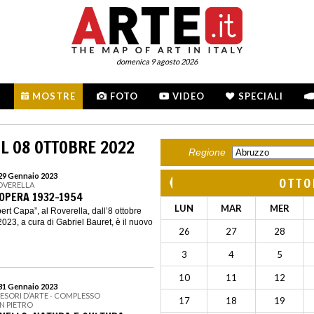
domenica 9 agosto 2026
MOSTRE
FOTO
VIDEO
SPECIALI
L 08 OTTOBRE 2022
Regione
 29 Gennaio 2023
OTTO
OVERELLA
’OPERA 1932-1954
LUN
MAR
MER
t Capa”, al Roverella, dall’8 ottobre
023, a cura di Gabriel Bauret, è il nuovo
26
27
28
3
4
5
10
11
12
 31 Gennaio 2023
TESORI D’ARTE - COMPLESSO
17
18
19
N PIETRO