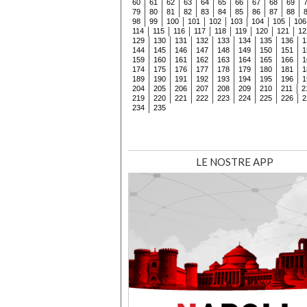
60
61
62
63
64
65
66
67
68
69
79
80
81
82
83
84
85
86
87
88
98
99
100
101
102
103
104
105
106
114
115
116
117
118
119
120
121
12
129
130
131
132
133
134
135
136
1
144
145
146
147
148
149
150
151
1
159
160
161
162
163
164
165
166
1
174
175
176
177
178
179
180
181
1
189
190
191
192
193
194
195
196
1
204
205
206
207
208
209
210
211
2
219
220
221
222
223
224
225
226
2
234
235
LE NOSTRE APP