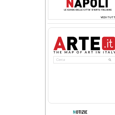
VEDI TUTT
>
N
OTIZIE