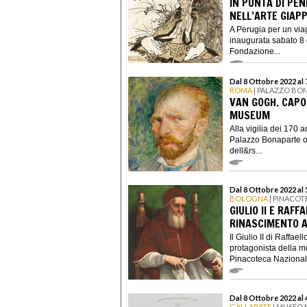
IN PUNTA DI PE
NELL’ARTE GIAP
A Perugia per un via
inaugurata sabato 8 o
Fondazione...
Dal 8 Ottobre 2022 al
ROMA
| PALAZZO BO
VAN GOGH. CAPO
MUSEUM
Alla vigilia dei 170 
Palazzo Bonaparte os
dell&rs...
Dal 8 Ottobre 2022 al
BOLOGNA
| PINACOT
GIULIO II E RAF
RINASCIMENTO 
Il Giulio II di Raffae
protagonista della 
Pinacoteca Nazionale
Dal 8 Ottobre 2022 al
GALLARATE
| MUSEO