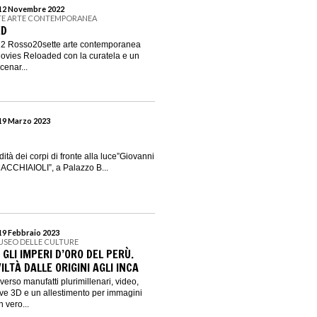
 12 Novembre 2022
TE ARTE CONTEMPORANEA
ED
22 Rosso20sette arte contemporanea
ovies Reloaded con la curatela e un
cenar...
 19 Marzo 2023
dità dei corpi di fronte alla luce”Giovanni
 MACCHIAIOLI”, a Palazzo B...
 19 Febbraio 2023
USEO DELLE CULTURE
GLI IMPERI D’ORO DEL PERÙ.
ILTÀ DALLE ORIGINI AGLI INCA
erso manufatti plurimillenari, video,
ive 3D e un allestimento per immagini
 vero...