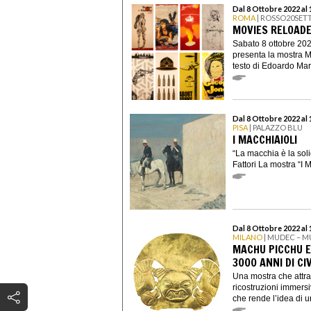
Dal 8 Ottobre 2022 al
ROMA
| ROSSO20SET
MOVIES RELOAD
Sabato 8 ottobre 20
presenta la mostra M
testo di Edoardo Mar
Dal 8 Ottobre 2022 al
PISA
| PALAZZO BLU
I MACCHIAIOLI
“La macchia è la soli
Fattori La mostra “I
Dal 8 Ottobre 2022 al
MILANO
| MUDEC – M
MACHU PICCHU E 
3000 ANNI DI CIV
Una mostra che attrav
ricostruzioni immers
che rende l’idea di un