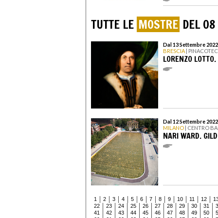
TUTTE LE
MOSTRE
DEL 08
Dal 13 Settembre 2022
BRESCIA
| PINACOTE
LORENZO LOTTO.
Dal 12 Settembre 2022
MILANO
| CENTRO B
NARI WARD. GIL
1
2
3
4
5
6
7
8
9
10
11
12
1
22
23
24
25
26
27
28
29
30
31
41
42
43
44
45
46
47
48
49
50