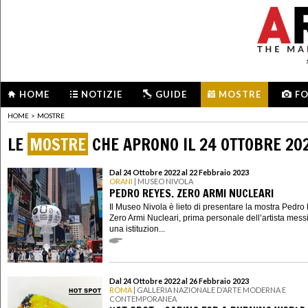
HOME
NOTIZIE
GUIDE
MOSTRE
F
HOME
>
MOSTRE
LE
MOSTRE
CHE APRONO IL 24 OTTOBRE 20
Dal 24 Ottobre 2022 al 22 Febbraio 2023
ORANI
| MUSEO NIVOLA
PEDRO REYES. ZERO ARMI NUCLEARI
Il Museo Nivola è lieto di presentare la mostra Pedro
Zero Armi Nucleari, prima personale dell’artista mess
una istituzion...
Dal 24 Ottobre 2022 al 26 Febbraio 2023
ROMA
| GALLERIA NAZIONALE D’ARTE MODERNA E
CONTEMPORANEA