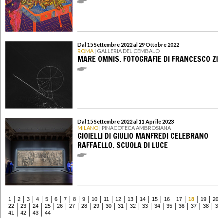
Dal 15 Settembre 2022 al 29 Ottobre 2022
ROMA
| GALLERIA DEL CEMBALO
MARE OMNIS. FOTOGRAFIE DI FRANCESCO Z
Dal 15 Settembre 2022 al 11 Aprile 2023
MILANO
| PINACOTECA AMBROSIANA
GIOIELLI DI GIULIO MANFREDI CELEBRANO
RAFFAELLO. SCUOLA DI LUCE
1
2
3
4
5
6
7
8
9
10
11
12
13
14
15
16
17
18
19
2
22
23
24
25
26
27
28
29
30
31
32
33
34
35
36
37
38
3
41
42
43
44