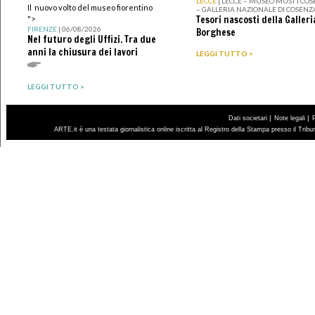
LECCE
| LECCE – MUSEO MUST I CO
Il nuovo volto del museo fiorentino
– GALLERIA NAZIONALE DI COSENZ
Tesori nascosti della Galleri
">
FIRENZE
| 06/08/2026
Borghese
Nel futuro degli Uffizi. Tra due
anni la chiusura dei lavori
LEGGI TUTTO >
LEGGI TUTTO >
|
|
Dati societari
Note legali
ARTE.it è una testata giornalistica online iscritta al Registro della Stampa presso il Trib