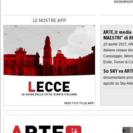
AGGIUNGI E
LE NOSTRE APP
ARTE.it media
MAESTRI" di K
20 aprile 2027, A
italiane cinque do
Caravaggio, Werne
Ende, Turner & Co
Su SKY va AR
documentario prod
agosto su Sky Arte
VEDI TUTTE LE APP
>