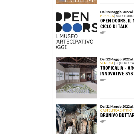
Dal 25 Maggio 2022 a
BRESCIA
| AUDITORIU
OPEN DOORS. IL
CICLO DI TALK
Dal 22 Maggio 2022 a
VENEZIA
| SQUERO C
TROPICALIA - AR
INNOVATIVE SY
Dal 21 Maggio 2022 a
CASTELFIORENTINO
|
BRUNIVO BUTTAR