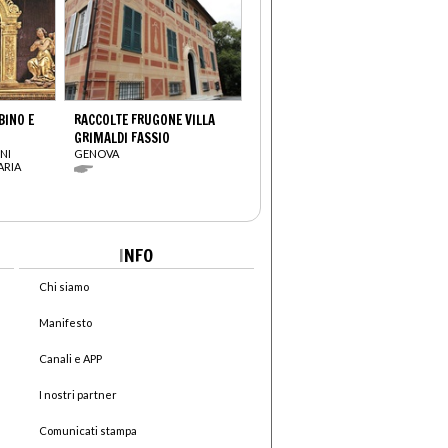
INO E
RACCOLTE FRUGONE VILLA
GRIMALDI FASSIO
NI
GENOVA
ARIA
I
NFO
Chi siamo
Manifesto
Canali e APP
I nostri partner
Comunicati stampa