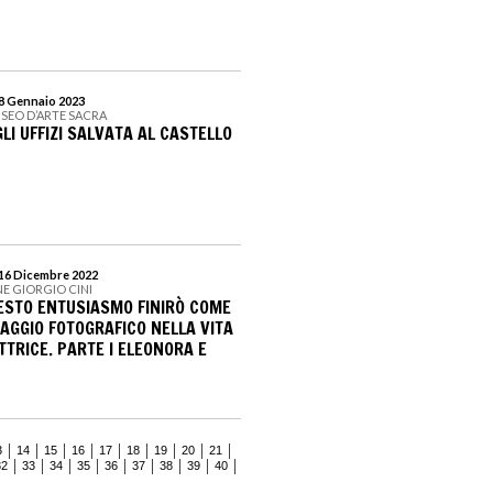
 8 Gennaio 2023
USEO D’ARTE SACRA
LI UFFIZI SALVATA AL CASTELLO
 16 Dicembre 2022
E GIORGIO CINI
ESTO ENTUSIASMO FINIRÒ COME
IAGGIO FOTOGRAFICO NELLA VITA
TRICE. PARTE I ELEONORA E
3
14
15
16
17
18
19
20
21
32
33
34
35
36
37
38
39
40