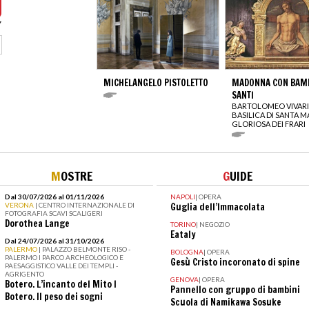
MICHELANGELO PISTOLETTO
MADONNA CON BAMB
SANTI
BARTOLOMEO VIVARI
BASILICA DI SANTA M
GLORIOSA DEI FRARI
M
OSTRE
G
UIDE
Dal 30/07/2026 al 01/11/2026
NAPOLI
|
OPERA
VERONA
| CENTRO INTERNAZIONALE DI
Guglia dell’Immacolata
FOTOGRAFIA SCAVI SCALIGERI
Dorothea Lange
TORINO
|
NEGOZIO
Eataly
Dal 24/07/2026 al 31/10/2026
PALERMO
| PALAZZO BELMONTE RISO -
BOLOGNA
|
OPERA
PALERMO I PARCO ARCHEOLOGICO E
Gesù Cristo incoronato di spine
PAESAGGISTICO VALLE DEI TEMPLI -
AGRIGENTO
GENOVA
|
OPERA
Botero. L’incanto del Mito I
Pannello con gruppo di bambini
Botero. Il peso dei sogni
Scuola di Namikawa Sosuke