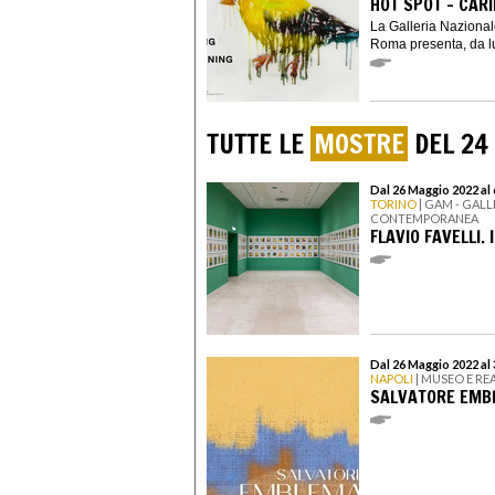
HOT SPOT – CAR
La Galleria Naziona
Roma presenta, da lu
TUTTE LE
MOSTRE
DEL 24
Dal 26 Maggio 2022 al
TORINO
| GAM - GALL
CONTEMPORANEA
FLAVIO FAVELLI.
Dal 26 Maggio 2022 al
NAPOLI
| MUSEO E R
SALVATORE EMB