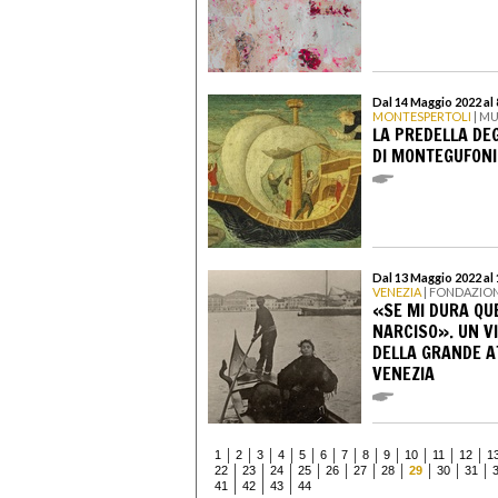
Dal 14 Maggio 2022 al
MONTESPERTOLI
| M
LA PREDELLA DEG
DI MONTEGUFONI
Dal 13 Maggio 2022 al
VENEZIA
| FONDAZION
«SE MI DURA QU
NARCISO». UN V
DELLA GRANDE AT
VENEZIA
1
2
3
4
5
6
7
8
9
10
11
12
1
22
23
24
25
26
27
28
29
30
31
41
42
43
44