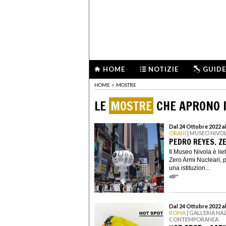
HOME
NOTIZIE
GUIDE
HOME
>
MOSTRE
LE
MOSTRE
CHE APRONO I
Dal 24 Ottobre 2022 a
ORANI
| MUSEO NIVO
PEDRO REYES. Z
Il Museo Nivola è li
Zero Armi Nucleari, 
una istituzion...
Dal 24 Ottobre 2022 a
ROMA
| GALLERIA NA
CONTEMPORANEA