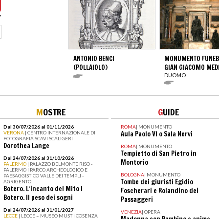
ANTONIO BENCI
MONUMENTO FUNEBR
(POLLAIOLO)
GIAN GIACOMO MEDI
DUOMO
M
OSTRE
G
UIDE
Dal 30/07/2026 al 01/11/2026
ROMA
|
MONUMENTO
VERONA
| CENTRO INTERNAZIONALE DI
Aula Paolo VI o Sala Nervi
FOTOGRAFIA SCAVI SCALIGERI
Dorothea Lange
ROMA
|
MONUMENTO
Tempietto di San Pietro in
Dal 24/07/2026 al 31/10/2026
Montorio
PALERMO
| PALAZZO BELMONTE RISO -
PALERMO I PARCO ARCHEOLOGICO E
BOLOGNA
|
MONUMENTO
PAESAGGISTICO VALLE DEI TEMPLI -
Tombe dei giuristi Egidio
AGRIGENTO
Botero. L’incanto del Mito I
Foscherari e Rolandino dei
Botero. Il peso dei sogni
Passaggeri
Dal 24/07/2026 al 31/01/2027
VENEZIA
|
OPERA
LECCE
| LECCE – MUSEO MUST I COSENZA
Madonna con Bambino e anime