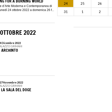
ING FOR A BURNING WORLD
24
25
26
le d’Arte Moderna e Contemporanea di
nedì 24 ottobre 2022 a domenica 26 f...
31
1
2
 OTTOBRE 2022
 4 Dicembre 2022
PALAZZO GRIMANI
. ARCHINTO
l 27 Novembre 2022
PALAZZO GRIMANI
 LA SALA DEL DOGE