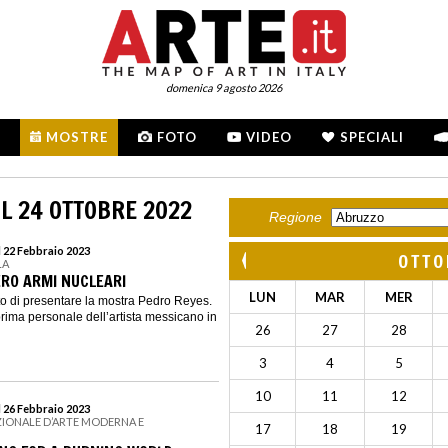
domenica 9 agosto 2026
MOSTRE
FOTO
VIDEO
SPECIALI
L 24 OTTOBRE 2022
Regione
l 22 Febbraio 2023
OTTO
LA
ERO ARMI NUCLEARI
LUN
MAR
MER
eto di presentare la mostra Pedro Reyes.
prima personale dell’artista messicano in
26
27
28
3
4
5
10
11
12
l 26 Febbraio 2023
ZIONALE D’ARTE MODERNA E
17
18
19