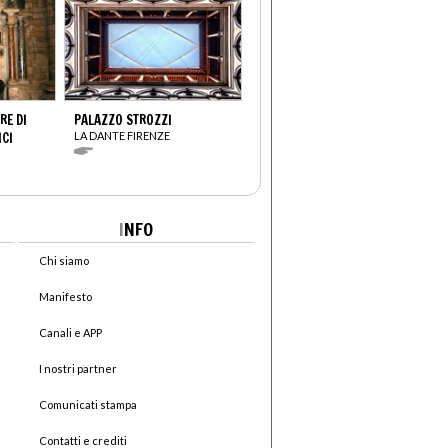
E DI
PALAZZO STROZZI
CI
LA DANTE FIRENZE
I
NFO
Chi siamo
Manifesto
Canali e APP
I nostri partner
Comunicati stampa
Contatti e crediti