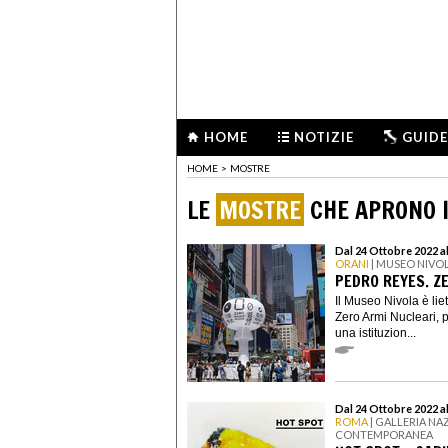
HOME
NOTIZIE
GUIDE
HOME
>
MOSTRE
LE
MOSTRE
CHE APRONO I
Dal 24 Ottobre 2022 a
ORANI
| MUSEO NIVO
PEDRO REYES. Z
Il Museo Nivola è li
Zero Armi Nucleari, 
una istituzion...
Dal 24 Ottobre 2022 a
ROMA
| GALLERIA NA
CONTEMPORANEA