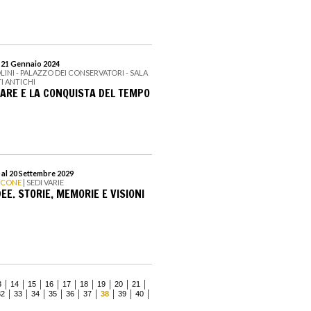
l 21 Gennaio 2024
LINI - PALAZZO DEI CONSERVATORI - SALA
TI ANTICHI
SARE E LA CONQUISTA DEL TEMPO
 al 20 Settembre 2029
ICONE
| SEDI VARIE
DEE. STORIE, MEMORIE E VISIONI
3
14
15
16
17
18
19
20
21
32
33
34
35
36
37
38
39
40