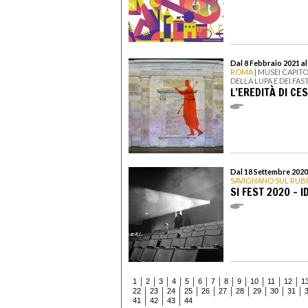
Dal 8 Febbraio 2021 a
ROMA
| MUSEI CAPITO
DELLA LUPA E DEI FAS
L’EREDITÀ DI CE
Dal 18 Settembre 2020
SAVIGNANO SUL RUB
SI FEST 2020 - I
1
2
3
4
5
6
7
8
9
10
11
12
1
22
23
24
25
26
27
28
29
30
31
41
42
43
44