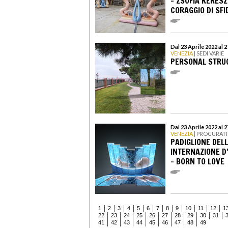
- ZSÓFIA KERESZT
CORAGGIO DI SFI
Dal 23 Aprile 2022 al
VENEZIA
| SEDI VARIE
PERSONAL STRU
Dal 23 Aprile 2022 al
VENEZIA
| PROCURATI
PADIGLIONE DELL
INTERNAZIONE D’
- BORN TO LOVE
1
2
3
4
5
6
7
8
9
10
11
12
1
22
23
24
25
26
27
28
29
30
31
41
42
43
44
45
46
47
48
49