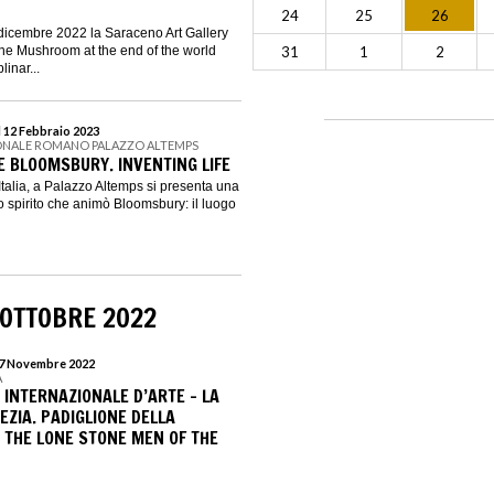
24
25
26
 dicembre 2022 la Saraceno Art Gallery
he Mushroom at the end of the world
31
1
2
linar...
l 12 Febbraio 2023
ONALE ROMANO PALAZZO ALTEMPS
E BLOOMSBURY. INVENTING LIFE
 Italia, a Palazzo Altemps si presenta una
o spirito che animò Bloomsbury: il luogo
 OTTOBRE 2022
 27 Novembre 2022
A
 INTERNAZIONALE D’ARTE – LA
EZIA. PADIGLIONE DELLA
. THE LONE STONE MEN OF THE