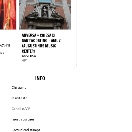
ANVERSA • CHIESA DI
SANT’AGOSTINO - AMUZ
OVANNI
(AUGUSTINUS MUSIC
CENTER)
ERY
ANVERSA
I
NFO
Chi siamo
Manifesto
Canali e APP
I nostri partner
Comunicati stampa