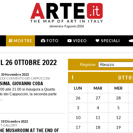
domenica 9 agosto 2026
MOSTRE
FOTO
VIDEO
SPECIALI
L 26 OTTOBRE 2022
Regione
al 20 Novembre 2022
OTTO
| EX CONVENTO DEI CAPPUCCINI
IMA. GIOVANNI CODA
LUN
MAR
MER
8.00 alle 21.00 si inaugura a Quartu
o dei Cappuccini, la seconda parte
26
27
28
..
3
4
5
10
11
12
l 10 Dicembre 2022
RT GALLERY
17
18
19
 THE MUSHROOM AT THE END OF