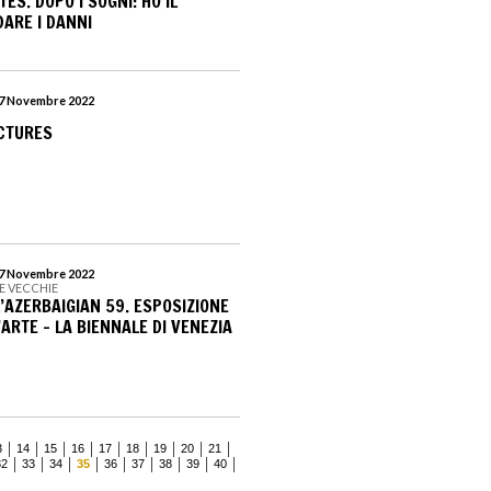
ES. DOPO I SOGNI: HO IL
DARE I DANNI
 27 Novembre 2022
CTURES
 27 Novembre 2022
E VECCHIE
’AZERBAIGIAN 59. ESPOSIZIONE
ARTE – LA BIENNALE DI VENEZIA
3
14
15
16
17
18
19
20
21
32
33
34
35
36
37
38
39
40