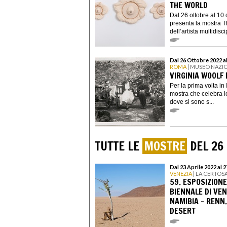
THE WORLD
Dal 26 ottobre al 10
presenta la mostra T
dell’artista multidiscip
Dal 26 Ottobre 2022 a
ROMA
| MUSEO NAZI
VIRGINIA WOOLF 
Per la prima volta in
mostra che celebra l
dove si sono s...
TUTTE LE
MOSTRE
DEL 26
Dal 23 Aprile 2022 al
VENEZIA
| LA CERTOS
59. ESPOSIZIONE
BIENNALE DI VEN
NAMIBIA - RENN
DESERT