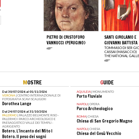
PIETRO DI CRISTOFORO
SANTI GIROLAMO E
VANNUCCI (PERUGINO)
GIOVANNI BATTISTA
TOMMASO DI SER GI
CASSAI (MASACCIO)
THE NATIONAL GALL
M
OSTRE
G
UIDE
Dal 30/07/2026 al 01/11/2026
AQUILEIA
|
MONUMENTO
VERONA
| CENTRO INTERNAZIONALE DI
Porto Fluviale
FOTOGRAFIA SCAVI SCALIGERI
Dorothea Lange
NAPOLI
|
OPERA
Parco Archeologico
Dal 24/07/2026 al 31/10/2026
PALERMO
| PALAZZO BELMONTE RISO -
ROMA
|
CHIESA
PALERMO I PARCO ARCHEOLOGICO E
Chiesa di San Gregorio Magno
PAESAGGISTICO VALLE DEI TEMPLI -
AGRIGENTO
NAPOLI
|
CHIESA
Botero. L’incanto del Mito I
Chiesa del Gesù Vecchio
Botero. Il peso dei sogni