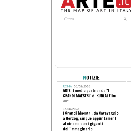
N
OTIZIE
ROMA
| 06/08/2026
ARTE.it media partner de "I
GRANDI MAESTRI" di KUBLAI Film
06/08/2026
I Grandi Maestri: da Caravaggio
a Herzog, cinque appuntamenti
al cinema con i giganti
dell'immaginario