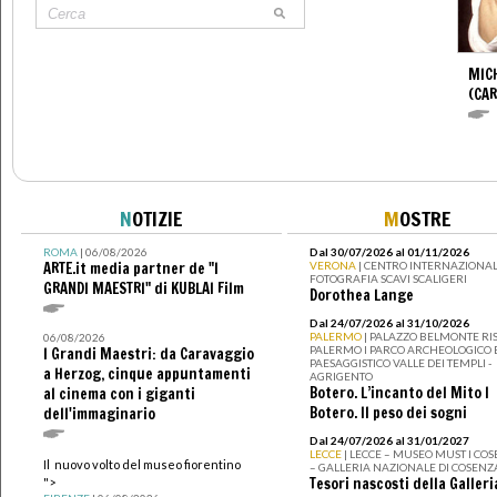
MIC
(CA
N
OTIZIE
M
OSTRE
ROMA
| 06/08/2026
Dal 30/07/2026 al 01/11/2026
ARTE.it media partner de "I
VERONA
| CENTRO INTERNAZIONAL
FOTOGRAFIA SCAVI SCALIGERI
GRANDI MAESTRI" di KUBLAI Film
Dorothea Lange
Dal 24/07/2026 al 31/10/2026
PALERMO
| PALAZZO BELMONTE RIS
06/08/2026
PALERMO I PARCO ARCHEOLOGICO 
I Grandi Maestri: da Caravaggio
PAESAGGISTICO VALLE DEI TEMPLI -
a Herzog, cinque appuntamenti
AGRIGENTO
Botero. L’incanto del Mito I
al cinema con i giganti
Botero. Il peso dei sogni
dell'immaginario
Dal 24/07/2026 al 31/01/2027
LECCE
| LECCE – MUSEO MUST I CO
Il nuovo volto del museo fiorentino
– GALLERIA NAZIONALE DI COSENZ
Tesori nascosti della Galleri
">