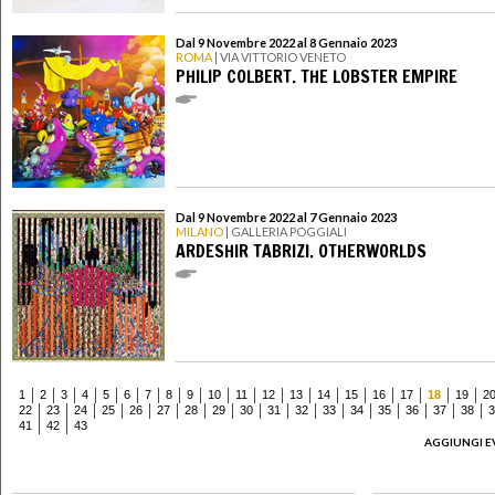
Dal 9 Novembre 2022 al 8 Gennaio 2023
ROMA
| VIA VITTORIO VENETO
PHILIP COLBERT. THE LOBSTER EMPIRE
Dal 9 Novembre 2022 al 7 Gennaio 2023
MILANO
| GALLERIA POGGIALI
ARDESHIR TABRIZI. OTHERWORLDS
1
2
3
4
5
6
7
8
9
10
11
12
13
14
15
16
17
18
19
2
22
23
24
25
26
27
28
29
30
31
32
33
34
35
36
37
38
3
41
42
43
AGGIUNGI E