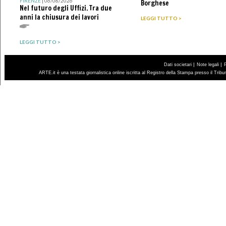
FIRENZE
| 06/08/2026
Borghese
Nel futuro degli Uffizi. Tra due
anni la chiusura dei lavori
LEGGI TUTTO >
LEGGI TUTTO >
|
|
Dati societari
Note legali
ARTE.it è una testata giornalistica online iscritta al Registro della Stampa presso il Trib