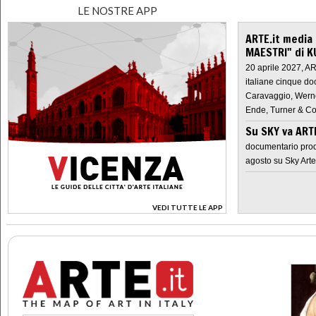
LE NOSTRE APP
ARTE.it media
MAESTRI" di K
20 aprile 2027, A
italiane cinque do
Caravaggio, Werne
Ende, Turner & Co
Su SKY va AR
documentario prod
agosto su Sky Arte
VEDI TUTTE LE APP
>