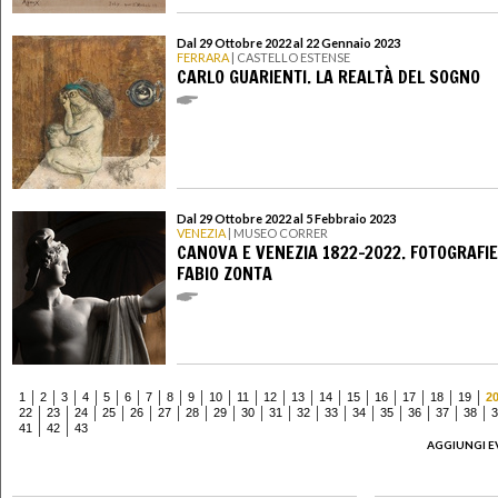
Dal 29 Ottobre 2022 al 22 Gennaio 2023
FERRARA
| CASTELLO ESTENSE
CARLO GUARIENTI. LA REALTÀ DEL SOGNO
Dal 29 Ottobre 2022 al 5 Febbraio 2023
VENEZIA
| MUSEO CORRER
CANOVA E VENEZIA 1822-2022. FOTOGRAFIE
FABIO ZONTA
1
2
3
4
5
6
7
8
9
10
11
12
13
14
15
16
17
18
19
2
22
23
24
25
26
27
28
29
30
31
32
33
34
35
36
37
38
3
41
42
43
AGGIUNGI E