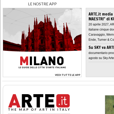
LE NOSTRE APP
ARTE.it media
MAESTRI" di K
20 aprile 2027, A
italiane cinque do
Caravaggio, Werne
Ende, Turner & Co
Su SKY va AR
documentario prod
agosto su Sky Arte
VEDI TUTTE LE APP
>