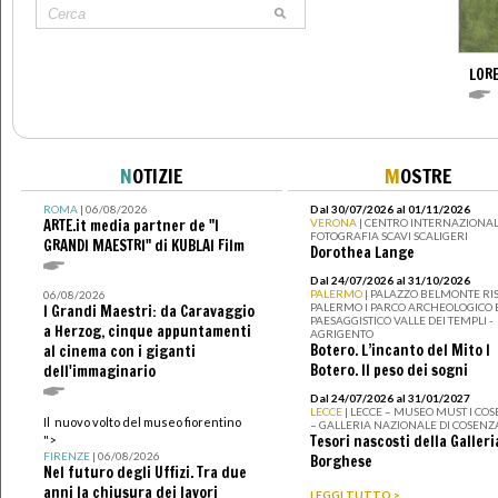
LOR
N
OTIZIE
M
OSTRE
ROMA
| 06/08/2026
Dal 30/07/2026 al 01/11/2026
ARTE.it media partner de "I
VERONA
| CENTRO INTERNAZIONAL
FOTOGRAFIA SCAVI SCALIGERI
GRANDI MAESTRI" di KUBLAI Film
Dorothea Lange
Dal 24/07/2026 al 31/10/2026
PALERMO
| PALAZZO BELMONTE RIS
06/08/2026
PALERMO I PARCO ARCHEOLOGICO 
I Grandi Maestri: da Caravaggio
PAESAGGISTICO VALLE DEI TEMPLI -
a Herzog, cinque appuntamenti
AGRIGENTO
Botero. L’incanto del Mito I
al cinema con i giganti
Botero. Il peso dei sogni
dell'immaginario
Dal 24/07/2026 al 31/01/2027
LECCE
| LECCE – MUSEO MUST I CO
Il nuovo volto del museo fiorentino
– GALLERIA NAZIONALE DI COSENZ
Tesori nascosti della Galleri
">
FIRENZE
| 06/08/2026
Borghese
Nel futuro degli Uffizi. Tra due
anni la chiusura dei lavori
LEGGI TUTTO >