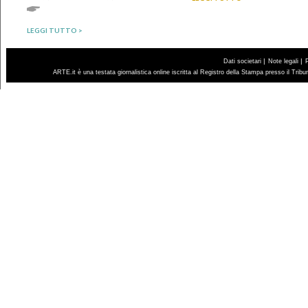
LEGGI TUTTO >
|
|
Dati societari
Note legali
ARTE.it è una testata giornalistica online iscritta al Registro della Stampa presso il Trib