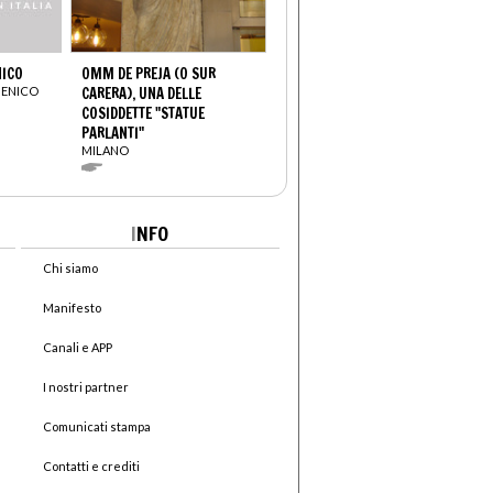
NICO
OMM DE PREJA (O SUR
MENICO
CARERA), UNA DELLE
COSIDDETTE "STATUE
PARLANTI"
MILANO
I
NFO
Chi siamo
Manifesto
Canali e APP
I nostri partner
Comunicati stampa
Contatti e crediti