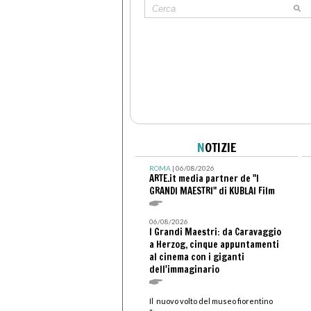
N
OTIZIE
ROMA
| 06/08/2026
ARTE.it media partner de "I
GRANDI MAESTRI" di KUBLAI Film
06/08/2026
I Grandi Maestri: da Caravaggio
a Herzog, cinque appuntamenti
al cinema con i giganti
dell'immaginario
Il nuovo volto del museo fiorentino