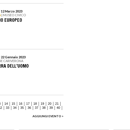
l 12 Marzo 2023
A
| MUSEO CIVICO
NIO EUROPEO
l 22 Gennaio 2023
NE CARIVERONA
ERRA DELL’UOMO
3
14
15
16
17
18
19
20
21
32
33
34
35
36
37
38
39
40
AGGIUNGI EVENTO >