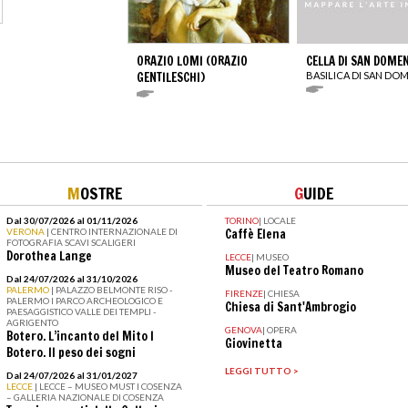
ORAZIO LOMI (ORAZIO
CELLA DI SAN DOME
GENTILESCHI)
BASILICA DI SAN DO
M
OSTRE
G
UIDE
Dal 30/07/2026 al 01/11/2026
TORINO
|
LOCALE
VERONA
| CENTRO INTERNAZIONALE DI
Caffè Elena
FOTOGRAFIA SCAVI SCALIGERI
Dorothea Lange
LECCE
|
MUSEO
Museo del Teatro Romano
Dal 24/07/2026 al 31/10/2026
PALERMO
| PALAZZO BELMONTE RISO -
FIRENZE
|
CHIESA
PALERMO I PARCO ARCHEOLOGICO E
Chiesa di Sant'Ambrogio
PAESAGGISTICO VALLE DEI TEMPLI -
AGRIGENTO
GENOVA
|
OPERA
Botero. L’incanto del Mito I
Giovinetta
Botero. Il peso dei sogni
LEGGI TUTTO >
Dal 24/07/2026 al 31/01/2027
LECCE
| LECCE – MUSEO MUST I COSENZA
– GALLERIA NAZIONALE DI COSENZA