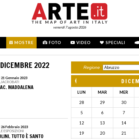
venerdì 7 agosto 2026
MOSTRE
FOTO
VIDEO
SPECIALI
 DICEMBRE 2022
Regione
l 21 Gennaio 2023
DICE
GLIACROBATI
NAC. MADDALENA
LUN
MAR
MER
28
29
30
5
6
7
12
13
14
l 26 Febbraio 2023
LE ESPOSIZIONI
19
20
21
LINI. TUTTO È SANTO