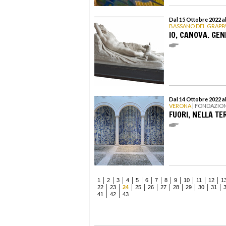
Dal 15 Ottobre 2022 a
BASSANO DEL GRAPP
IO, CANOVA. GE
Dal 14 Ottobre 2022 a
VERONA
| FONDAZIO
FUORI, NELLA T
1
2
3
4
5
6
7
8
9
10
11
12
1
22
23
24
25
26
27
28
29
30
31
41
42
43