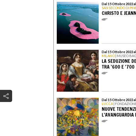
Dal 15 Ottobre 2022 a
SAN SECONDO DI PI
CHRISTO E JEAN
Dal 15 Ottobre 2022 a
MILANO
| MUSEO BAG
LA SEDUZIONE DE
TRA '600 E '700
Dal 15 Ottobre 2022 a
LUCCA
| FONDAZION
NUOVE TENDENZE
L’AVANGUARDIA N