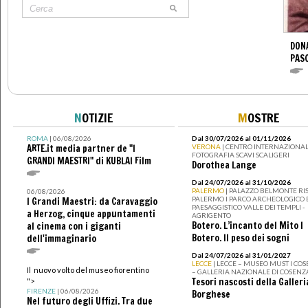
DONA
PAS
N
OTIZIE
M
OSTRE
ROMA
| 06/08/2026
Dal 30/07/2026 al 01/11/2026
ARTE.it media partner de "I
VERONA
| CENTRO INTERNAZIONAL
FOTOGRAFIA SCAVI SCALIGERI
GRANDI MAESTRI" di KUBLAI Film
Dorothea Lange
Dal 24/07/2026 al 31/10/2026
PALERMO
| PALAZZO BELMONTE RIS
06/08/2026
PALERMO I PARCO ARCHEOLOGICO 
I Grandi Maestri: da Caravaggio
PAESAGGISTICO VALLE DEI TEMPLI -
a Herzog, cinque appuntamenti
AGRIGENTO
Botero. L’incanto del Mito I
al cinema con i giganti
Botero. Il peso dei sogni
dell'immaginario
Dal 24/07/2026 al 31/01/2027
LECCE
| LECCE – MUSEO MUST I CO
Il nuovo volto del museo fiorentino
– GALLERIA NAZIONALE DI COSENZ
Tesori nascosti della Galleri
">
FIRENZE
| 06/08/2026
Borghese
Nel futuro degli Uffizi. Tra due