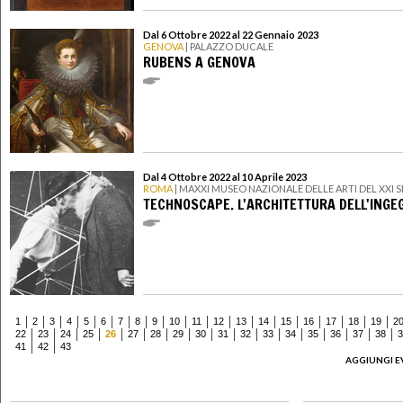
Dal 6 Ottobre 2022 al 22 Gennaio 2023
GENOVA
| PALAZZO DUCALE
RUBENS A GENOVA
Dal 4 Ottobre 2022 al 10 Aprile 2023
ROMA
| MAXXI MUSEO NAZIONALE DELLE ARTI DEL XXI
TECHNOSCAPE. L'ARCHITETTURA DELL'INGE
1
2
3
4
5
6
7
8
9
10
11
12
13
14
15
16
17
18
19
2
22
23
24
25
26
27
28
29
30
31
32
33
34
35
36
37
38
3
41
42
43
AGGIUNGI E