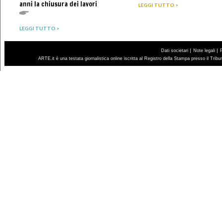
anni la chiusura dei lavori
LEGGI TUTTO >
LEGGI TUTTO >
|
|
Dati societari
Note legali
ARTE.it è una testata giornalistica online iscritta al Registro della Stampa presso il Trib