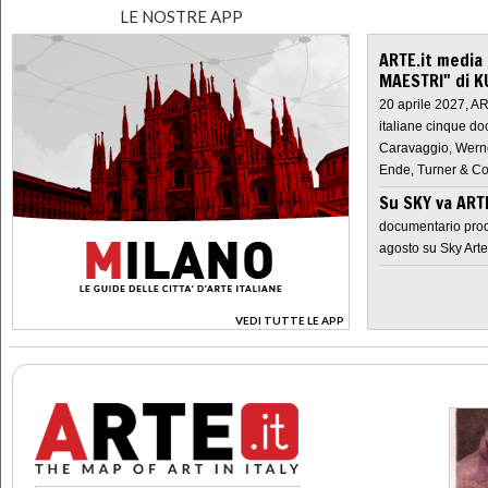
LE NOSTRE APP
ARTE.it media
MAESTRI" di K
20 aprile 2027, A
italiane cinque do
Caravaggio, Werne
Ende, Turner & Co
Su SKY va AR
documentario prod
agosto su Sky Arte
VEDI TUTTE LE APP
>