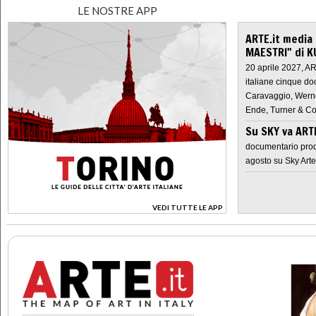
LE NOSTRE APP
ARTE.it media
MAESTRI" di K
20 aprile 2027, A
italiane cinque do
Caravaggio, Werne
Ende, Turner & Co
Su SKY va AR
documentario prod
agosto su Sky Arte
VEDI TUTTE LE APP
>