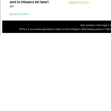
anni la chiusura dei lavori
LEGGI TUTTO >
LEGGI TUTTO >
|
|
Dati societari
Note legali
ARTE.it è una testata giornalistica online iscritta al Registro della Stampa presso il Trib