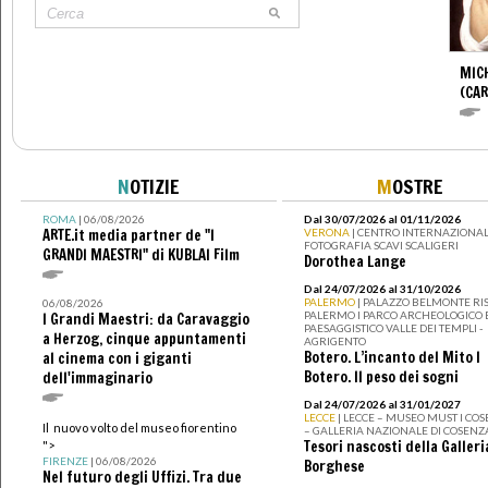
MIC
(CA
N
OTIZIE
M
OSTRE
ROMA
| 06/08/2026
Dal 30/07/2026 al 01/11/2026
ARTE.it media partner de "I
VERONA
| CENTRO INTERNAZIONAL
FOTOGRAFIA SCAVI SCALIGERI
GRANDI MAESTRI" di KUBLAI Film
Dorothea Lange
Dal 24/07/2026 al 31/10/2026
PALERMO
| PALAZZO BELMONTE RIS
06/08/2026
PALERMO I PARCO ARCHEOLOGICO 
I Grandi Maestri: da Caravaggio
PAESAGGISTICO VALLE DEI TEMPLI -
a Herzog, cinque appuntamenti
AGRIGENTO
Botero. L’incanto del Mito I
al cinema con i giganti
Botero. Il peso dei sogni
dell'immaginario
Dal 24/07/2026 al 31/01/2027
LECCE
| LECCE – MUSEO MUST I CO
Il nuovo volto del museo fiorentino
– GALLERIA NAZIONALE DI COSENZ
Tesori nascosti della Galleri
">
FIRENZE
| 06/08/2026
Borghese
Nel futuro degli Uffizi. Tra due