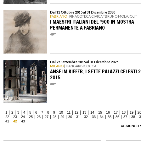
Dal 11 Ottobre 2015 al 31 Dicembre 2030
FABRIANO
| PINACOTECA CIVICA “BRUNO MOLAJOLI”
I MAESTRI ITALIANI DEL ‘900 IN MOSTRA
PERMANENTE A FABRIANO
Dal 25 Settembre 2015 al 31 Dicembre 2025
MILANO
| HANGARBICOCCA
ANSELM KIEFER. I SETTE PALAZZI CELESTI 
2015
1
2
3
4
5
6
7
8
9
10
11
12
13
14
15
16
17
18
19
2
22
23
24
25
26
27
28
29
30
31
32
33
34
35
36
37
38
3
41
42
43
AGGIUNGI E