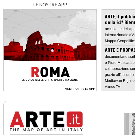
LE NOSTRE APP
ARTE.it pubbli
della 61ª Bien
occasione dell'ape
Internazionale d'A
Mappa Geopolitica
ARTE E PROPAG
documentario scrit
e Piero Muscarà pe
collaborazione con
grazie all'accordo 
Mediawan Rights c
Axess TV.
VEDI TUTTE LE APP
>