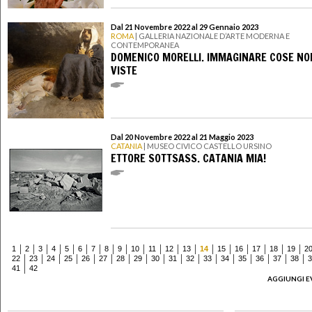
Dal 21 Novembre 2022 al 29 Gennaio 2023
ROMA
| GALLERIA NAZIONALE D’ARTE MODERNA E
CONTEMPORANEA
DOMENICO MORELLI. IMMAGINARE COSE NO
VISTE
Dal 20 Novembre 2022 al 21 Maggio 2023
CATANIA
| MUSEO CIVICO CASTELLO URSINO
ETTORE SOTTSASS. CATANIA MIA!
1
2
3
4
5
6
7
8
9
10
11
12
13
14
15
16
17
18
19
2
22
23
24
25
26
27
28
29
30
31
32
33
34
35
36
37
38
3
41
42
AGGIUNGI E