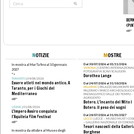
BERN
(PIN
N
OTIZIE
M
OSTRE
Dal 30/07/2026 al 01/11/2026
In mostra al MarTa fino al 10 gennaio
VERONA
| CENTRO INTERNAZIONAL
2027
FOTOGRAFIA SCAVI SCALIGERI
">
Dorothea Lange
TARANTO
| 04/08/2026
Essere atleti nel mondo antico. A
Dal 24/07/2026 al 31/10/2026
PALERMO
| PALAZZO BELMONTE RIS
Taranto, per i Giochi del
PALERMO I PARCO ARCHEOLOGICO 
Mediterraneo
PAESAGGISTICO VALLE DEI TEMPLI -
AGRIGENTO
Botero. L’incanto del Mito I
Botero. Il peso dei sogni
UDINE
| 01/08/2026
L'Impero Assiro conquista
Dal 24/07/2026 al 31/01/2027
l'Aquileia Film Festival
LECCE
| LECCE – MUSEO MUST I CO
– GALLERIA NAZIONALE DI COSENZ
Tesori nascosti della Galleri
In mostra da ottobre al Museo degli
Borghese