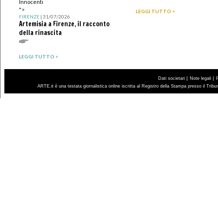
Innocenti
">
LEGGI TUTTO >
FIRENZE
| 31/07/2026
Artemisia a Firenze, il racconto
della rinascita
LEGGI TUTTO >
|
|
Dati societari
Note legali
ARTE.it è una testata giornalistica online iscritta al Registro della Stampa presso il Trib