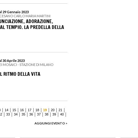
al 29 Gennaio 2023
CESANO CARLO MARIA MARTINI
UNCIAZIONE, ADORAZIONE,
AL TEMPIO. LA PREDELLA DELLA
l 30 Aprile 2023
EI MOSAICI - STAZIONE DI MILANO
L RITMO DELLA VITA
3
14
15
16
17
18
19
20
21
32
33
34
35
36
37
38
39
40
AGGIUNGI EVENTO >