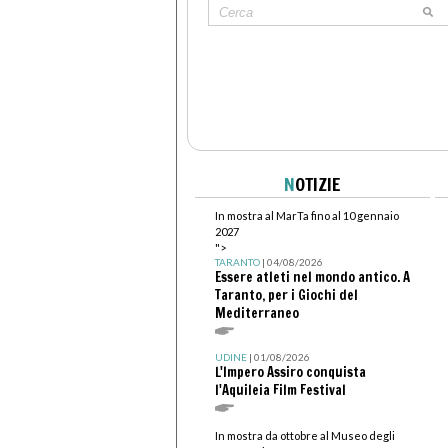
N
OTIZIE
In mostra al MarTa fino al 10 gennaio
2027
">
TARANTO
| 04/08/2026
Essere atleti nel mondo antico. A
Taranto, per i Giochi del
Mediterraneo
UDINE
| 01/08/2026
L'Impero Assiro conquista
l'Aquileia Film Festival
In mostra da ottobre al Museo degli