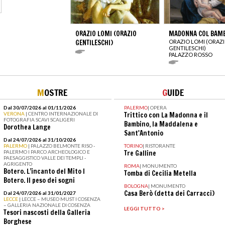
ORAZIO LOMI (ORAZIO
MADONNA COL BAM
GENTILESCHI)
ORAZIO LOMI (ORAZ
GENTILESCHI)
PALAZZO ROSSO
M
OSTRE
G
UIDE
Dal 30/07/2026 al 01/11/2026
PALERMO
|
OPERA
VERONA
| CENTRO INTERNAZIONALE DI
Trittico con La Madonna e il
FOTOGRAFIA SCAVI SCALIGERI
Bambino, la Maddalena e
Dorothea Lange
Sant'Antonio
Dal 24/07/2026 al 31/10/2026
PALERMO
| PALAZZO BELMONTE RISO -
TORINO
|
RISTORANTE
PALERMO I PARCO ARCHEOLOGICO E
Tre Galline
PAESAGGISTICO VALLE DEI TEMPLI -
AGRIGENTO
ROMA
|
MONUMENTO
Botero. L’incanto del Mito I
Tomba di Cecilia Metella
Botero. Il peso dei sogni
BOLOGNA
|
MONUMENTO
Casa Berò (detta dei Carracci)
Dal 24/07/2026 al 31/01/2027
LECCE
| LECCE – MUSEO MUST I COSENZA
– GALLERIA NAZIONALE DI COSENZA
LEGGI TUTTO >
Tesori nascosti della Galleria
Borghese