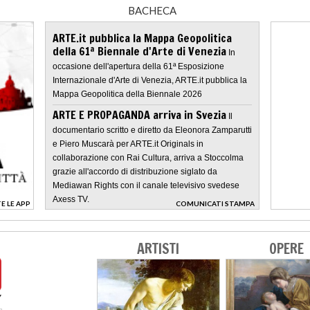
BACHECA
ARTE.it pubblica la Mappa Geopolitica
della 61ª Biennale d'Arte di Venezia
In
occasione dell'apertura della 61ª Esposizione
Internazionale d'Arte di Venezia, ARTE.it pubblica la
Mappa Geopolitica della Biennale 2026
ARTE E PROPAGANDA arriva in Svezia
Il
documentario scritto e diretto da Eleonora Zamparutti
e Piero Muscarà per ARTE.it Originals in
collaborazione con Rai Cultura, arriva a Stoccolma
grazie all'accordo di distribuzione siglato da
Mediawan Rights con il canale televisivo svedese
Axess TV.
E LE APP
COMUNICATI STAMPA
>
ARTISTI
OPERE