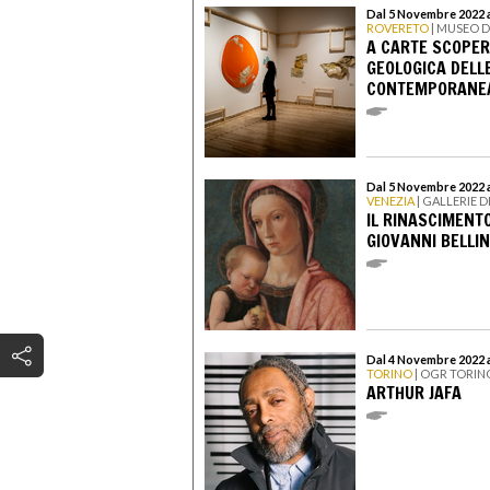
Dal 5 Novembre 2022 a
ROVERETO
| MUSEO D
A CARTE SCOPER
GEOLOGICA DELLE
CONTEMPORANE
Dal 5 Novembre 2022 
VENEZIA
| GALLERIE 
IL RINASCIMENTO
GIOVANNI BELLI
Dal 4 Novembre 2022 
TORINO
| OGR TORIN
ARTHUR JAFA