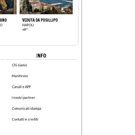
BINO
VEDUTA DA POSILLIPO
IO
NAPOLI
I
NFO
Chi siamo
Manifesto
Canali e APP
I nostri partner
Comunicati stampa
Contatti e crediti