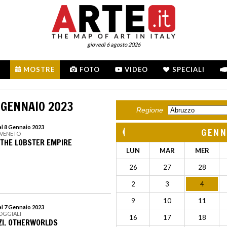
giovedì 6 agosto 2026
MOSTRE
FOTO
VIDEO
SPECIALI
 GENNAIO 2023
Regione
al 8 Gennaio 2023
GENN
O VENETO
 THE LOBSTER EMPIRE
LUN
MAR
MER
26
27
28
2
3
4
9
10
11
al 7 Gennaio 2023
POGGIALI
16
17
18
ZI. OTHERWORLDS