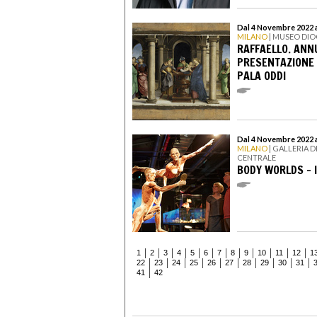
Dal 4 Novembre 2022 
MILANO
| MUSEO DIO
RAFFAELLO. ANN
PRESENTAZIONE 
PALA ODDI
Dal 4 Novembre 2022 a
MILANO
| GALLERIA D
CENTRALE
BODY WORLDS - I
1
2
3
4
5
6
7
8
9
10
11
12
1
22
23
24
25
26
27
28
29
30
31
41
42