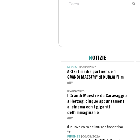
N
OTIZIE
ROMA
| 06/08/2026
ARTE.it media partner de "I
GRANDI MAESTRI" di KUBLAI Film
06/08/2026
I Grandi Maestri: da Caravaggio
a Herzog, cinque appuntamenti
al cinema con i giganti
dell'immaginario
Il nuovo volto del museo fiorentino
">
FIRENZE
| 06/08/2026