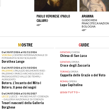
PAOLO VERONESE (PAOLO
ARIANNA
CALIARI)
GUIDO RENI
PINACOTECA NAZION
BOLOGNA
M
OSTRE
G
UIDE
Dal 30/07/2026 al 01/11/2026
GENOVA
|
CHIESA
VERONA
| CENTRO INTERNAZIONALE DI
Chiesa di San Luca
FOTOGRAFIA SCAVI SCALIGERI
Dorothea Lange
GENOVA
|
OPERA
Croce degli Zaccaria
Dal 24/07/2026 al 31/10/2026
PALERMO
| PALAZZO BELMONTE RISO -
TORINO
|
OPERA
PALERMO I PARCO ARCHEOLOGICO E
Cappella delle Grazie o del Voto
PAESAGGISTICO VALLE DEI TEMPLI -
AGRIGENTO
ROMA
|
OPERA
Botero. L’incanto del Mito I
Lupa Capitolina
Botero. Il peso dei sogni
LEGGI TUTTO >
Dal 24/07/2026 al 31/01/2027
LECCE
| LECCE – MUSEO MUST I COSENZA
– GALLERIA NAZIONALE DI COSENZA
Tesori nascosti della Galleria
Borghese