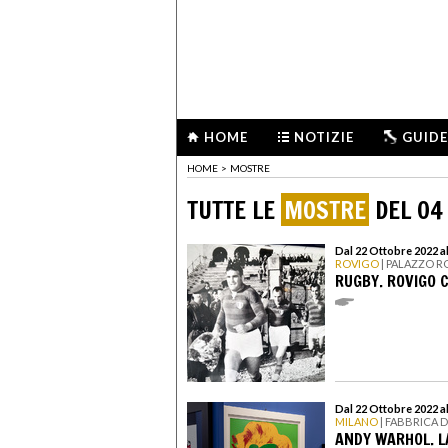
HOME
NOTIZIE
GUIDE
HOME
>
MOSTRE
TUTTE LE
MOSTRE
DEL 04
Dal 22 Ottobre 2022 a
ROVIGO
| PALAZZO 
RUGBY. ROVIGO C
Dal 22 Ottobre 2022 a
MILANO
| FABBRICA 
ANDY WARHOL. L