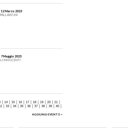
l 12 Marzo 2023
PALLAVICINI
l 7 Maggio 2023
LI INNOCENTI
3
14
15
16
17
18
19
20
21
32
33
34
35
36
37
38
39
40
AGGIUNGI EVENTO >