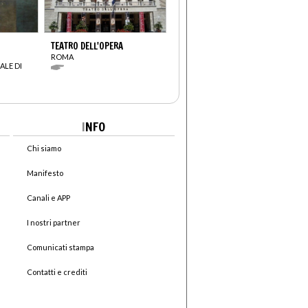
TEATRO DELL'OPERA
ROMA
ALE DI
I
NFO
Chi siamo
Manifesto
Canali e APP
I nostri partner
Comunicati stampa
Contatti e crediti