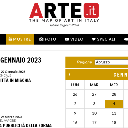
sabato 8 agosto 2026
MOSTRE
FOTO
VIDEO
SPECIALI
 GENNAIO 2023
Regione
l 29 Gennaio 2023
GENN
RONCALE
ITTÀ IN MISCHIA
LUN
MAR
MER
26
27
28
2
3
4
9
10
11
l 26 Marzo 2023
DEL VAPORE
16
17
18
A PUBBLICITÀ DELLA FORMA