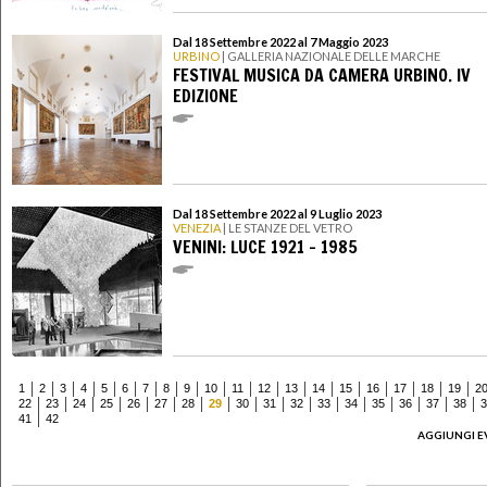
Dal 18 Settembre 2022 al 7 Maggio 2023
URBINO
| GALLERIA NAZIONALE DELLE MARCHE
FESTIVAL MUSICA DA CAMERA URBINO. IV
EDIZIONE
Dal 18 Settembre 2022 al 9 Luglio 2023
VENEZIA
| LE STANZE DEL VETRO
VENINI: LUCE 1921 – 1985
1
2
3
4
5
6
7
8
9
10
11
12
13
14
15
16
17
18
19
2
22
23
24
25
26
27
28
29
30
31
32
33
34
35
36
37
38
3
41
42
AGGIUNGI E