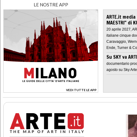
LE NOSTRE APP
ARTE.it media
MAESTRI" di K
20 aprile 2027, A
italiane cinque do
Caravaggio, Werne
Ende, Turner & Co
Su SKY va AR
documentario prod
agosto su Sky Arte
VEDI TUTTE LE APP
>