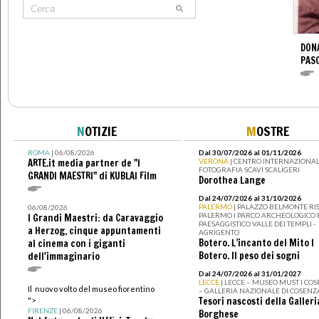
DONA
PAS
N
OTIZIE
M
OSTRE
ROMA
| 06/08/2026
Dal 30/07/2026 al 01/11/2026
ARTE.it media partner de "I
VERONA
| CENTRO INTERNAZIONAL
FOTOGRAFIA SCAVI SCALIGERI
GRANDI MAESTRI" di KUBLAI Film
Dorothea Lange
Dal 24/07/2026 al 31/10/2026
PALERMO
| PALAZZO BELMONTE RIS
06/08/2026
PALERMO I PARCO ARCHEOLOGICO 
I Grandi Maestri: da Caravaggio
PAESAGGISTICO VALLE DEI TEMPLI -
a Herzog, cinque appuntamenti
AGRIGENTO
Botero. L’incanto del Mito I
al cinema con i giganti
Botero. Il peso dei sogni
dell'immaginario
Dal 24/07/2026 al 31/01/2027
LECCE
| LECCE – MUSEO MUST I CO
Il nuovo volto del museo fiorentino
– GALLERIA NAZIONALE DI COSENZ
Tesori nascosti della Galleri
">
FIRENZE
| 06/08/2026
Borghese