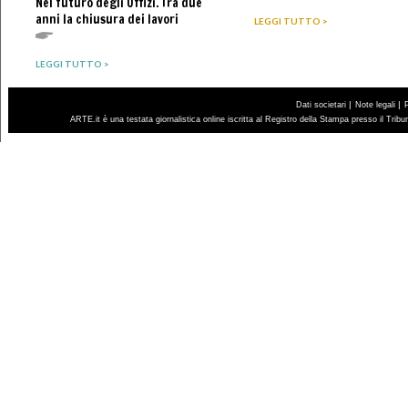
Nel futuro degli Uffizi. Tra due
anni la chiusura dei lavori
LEGGI TUTTO >
LEGGI TUTTO >
|
|
Dati societari
Note legali
ARTE.it è una testata giornalistica online iscritta al Registro della Stampa presso il Trib