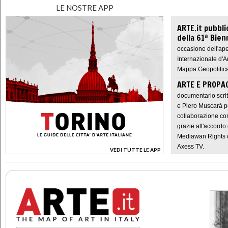
LE NOSTRE APP
ARTE.it pubbli
della 61ª Bien
occasione dell'ape
Internazionale d'A
Mappa Geopolitica
ARTE E PROPAG
documentario scrit
e Piero Muscarà pe
collaborazione con
grazie all'accordo 
Mediawan Rights c
Axess TV.
VEDI TUTTE LE APP
>