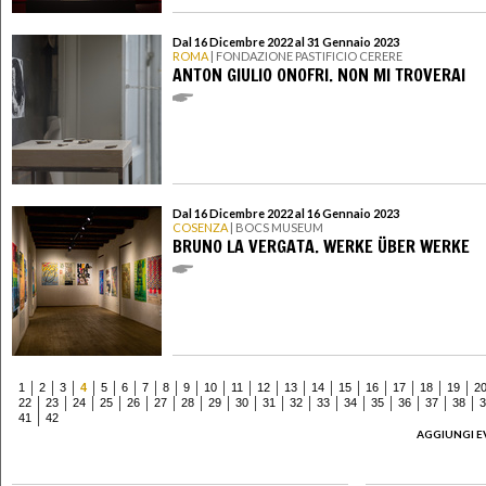
Dal 16 Dicembre 2022 al 31 Gennaio 2023
ROMA
| FONDAZIONE PASTIFICIO CERERE
ANTON GIULIO ONOFRI. NON MI TROVERAI
Dal 16 Dicembre 2022 al 16 Gennaio 2023
COSENZA
| BOCS MUSEUM
BRUNO LA VERGATA. WERKE ÜBER WERKE
1
2
3
4
5
6
7
8
9
10
11
12
13
14
15
16
17
18
19
2
22
23
24
25
26
27
28
29
30
31
32
33
34
35
36
37
38
3
41
42
AGGIUNGI E