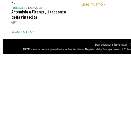
">
LEGGI TUTTO >
FIRENZE
| 31/07/2026
Artemisia a Firenze, il racconto
della rinascita
LEGGI TUTTO >
|
|
Dati societari
Note legali
ARTE.it è una testata giornalistica online iscritta al Registro della Stampa presso il Trib