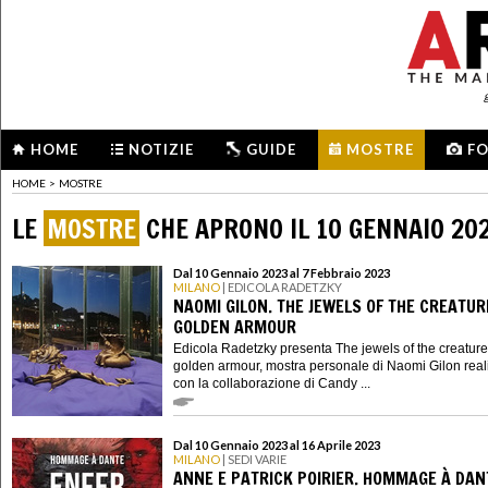
HOME
NOTIZIE
GUIDE
MOSTRE
F
HOME
>
MOSTRE
LE
MOSTRE
CHE APRONO IL 10 GENNAIO 20
Dal 10 Gennaio 2023 al 7 Febbraio 2023
MILANO
| EDICOLA RADETZKY
NAOMI GILON. THE JEWELS OF THE CREATUR
GOLDEN ARMOUR
Edicola Radetzky presenta The jewels of the creature
golden armour, mostra personale di Naomi Gilon real
con la collaborazione di Candy ...
Dal 10 Gennaio 2023 al 16 Aprile 2023
MILANO
| SEDI VARIE
ANNE E PATRICK POIRIER. HOMMAGE À DAN