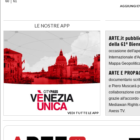
60
61
AGGIUNGI E
LE NOSTRE APP
ARTE.it pubbli
della 61ª Bien
occasione dell'ape
Internazionale d'A
Mappa Geopolitica
ARTE E PROPAG
documentario scrit
e Piero Muscarà pe
collaborazione con
grazie all'accordo 
Mediawan Rights c
Axess TV.
VEDI TUTTE LE APP
>