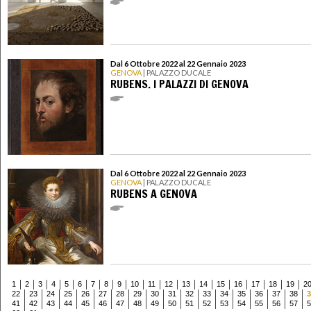
Dal 6 Ottobre 2022 al 22 Gennaio 2023
GENOVA
| PALAZZO DUCALE
RUBENS. I PALAZZI DI GENOVA
Dal 6 Ottobre 2022 al 22 Gennaio 2023
GENOVA
| PALAZZO DUCALE
RUBENS A GENOVA
1
2
3
4
5
6
7
8
9
10
11
12
13
14
15
16
17
18
19
2
22
23
24
25
26
27
28
29
30
31
32
33
34
35
36
37
38
3
41
42
43
44
45
46
47
48
49
50
51
52
53
54
55
56
57
5