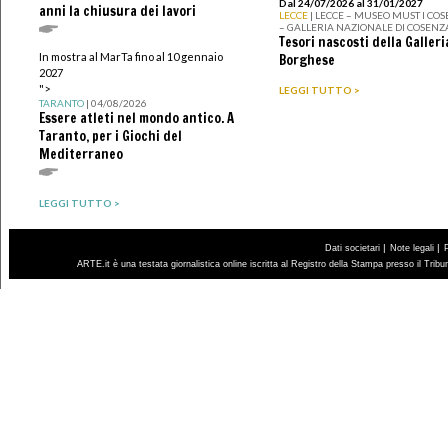
Dal 24/07/2026 al 31/01/2027
anni la chiusura dei lavori
LECCE
| LECCE – MUSEO MUST I CO
– GALLERIA NAZIONALE DI COSENZ
Tesori nascosti della Galleri
In mostra al MarTa fino al 10 gennaio
Borghese
2027
">
LEGGI TUTTO >
TARANTO
| 04/08/2026
Essere atleti nel mondo antico. A
Taranto, per i Giochi del
Mediterraneo
LEGGI TUTTO >
|
|
Dati societari
Note legali
ARTE.it è una testata giornalistica online iscritta al Registro della Stampa presso il Trib