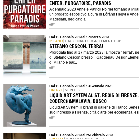
ENFER, PURGATOIRE, PARADIS
A gennaio 2023 Anne e Patrick Poirier tornano a Mila
un progetto espositivo a cura di Lóránd Hegyi e Ange
Madesani, dedicato all...
Dal 10 Gennaio 2023 al 17 Marzo 2023
MILANO
| GAGGENAU DESIGNELEMENTI HUB
STEFANO CESCON. TERRA!
Prorogata fino al 17 marzo 2023 la mostra “Terra!”, p
di Stefano Cescon presso il Gaggenau DesignEleme
di Milano e par...
Dal 10 Gennaio 2023 al 13 Gennaio 2023
FIRENZE
| ST. REGIS
LIQUID ART SYTEM AL ST. REGIS DI FIRENZE.
CODERCH&MALAVIA, BOSCO
Liquid Art System, il brand di gallerie di Franco Senesi,
suo ingresso a Firenze, città d'arte per eccellenza, es
Dal 10 Gennaio 2023 al 26 Febbraio 2023
BRESCIA
| MUSEO DI SANTA GIULIA