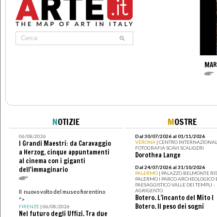
MAR
N
OTIZIE
M
OSTRE
06/08/2026
Dal 30/07/2026 al 01/11/2026
I Grandi Maestri: da Caravaggio
VERONA
| CENTRO INTERNAZIONAL
FOTOGRAFIA SCAVI SCALIGERI
a Herzog, cinque appuntamenti
Dorothea Lange
al cinema con i giganti
Dal 24/07/2026 al 31/10/2026
dell'immaginario
PALERMO
| PALAZZO BELMONTE RIS
PALERMO I PARCO ARCHEOLOGICO 
PAESAGGISTICO VALLE DEI TEMPLI -
AGRIGENTO
Il nuovo volto del museo fiorentino
Botero. L’incanto del Mito I
">
Botero. Il peso dei sogni
FIRENZE
| 06/08/2026
Nel futuro degli Uffizi. Tra due