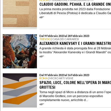
CLAUDIO GADDINI. PEHHIA. E LA GRANDE O
La prima mostra prodotta nel 2023 dalla Fondazion
Liberatutti di Pescia (Pistoia) è dedicata a Claudio Gad
Dal 9 Febbraio 2023 al 28 Febbraio 2023
TREVISO
| CASA DEI CARRARESI
ALEXANDER KANEVSKY E I GRANDI MAESTRI
A grande richiesta è stata prorogata fino al 28 febbra
la mostra “Alexander Kanevsky e i Grandi Maestri” ospi
Dal 9 Febbraio 2023 al 16 Febbraio 2023
ROMA
| MICRO ARTI VISIVE
SPAZIO, LUCE, COLORE NELL’OPERA DI MAR
GROTTESI
Torna negli spazi di Micro a distanza di un anno l’op
di Marcello Grottesi, con un percorso espositivo
completamente nuovo, arricchito d...