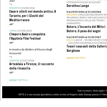
2027
FOTOGRAFIA SCAVI SCALIGERI
">
Dorothea Lange
TARANTO
| 04/08/2026
Essere atleti nel mondo antico. A
Dal 24/07/2026 al 31/10/2026
PALERMO
| PALAZZO BELMONTE RIS
Taranto, per i Giochi del
PALERMO I PARCO ARCHEOLOGICO 
Mediterraneo
PAESAGGISTICO VALLE DEI TEMPLI -
AGRIGENTO
Botero. L’incanto del Mito I
Botero. Il peso dei sogni
UDINE
| 01/08/2026
L'Impero Assiro conquista
Dal 24/07/2026 al 31/01/2027
l'Aquileia Film Festival
LECCE
| LECCE – MUSEO MUST I CO
– GALLERIA NAZIONALE DI COSENZ
Tesori nascosti della Galleri
In mostra da ottobre al Museo degli
Borghese
Innocenti
">
LEGGI TUTTO >
FIRENZE
| 31/07/2026
Artemisia a Firenze, il racconto
della rinascita
LEGGI TUTTO >
|
|
Dati societari
Note legali
ARTE.it è una testata giornalistica online iscritta al Registro della Stampa presso il Trib