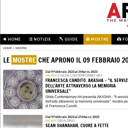
HOME
NOTIZIE
GUIDE
MOSTRE
F
HOME
>
MOSTRE
LE
MOSTRE
CHE APRONO IL 09 FEBBRAIO 2
Dal 9 Febbraio 2023 al 3 Marzo 2023
MILANO
| GILDA CONTEMPORARY ART
FRANCESCA CANDITO. AKASHA - "IL SERVIZ
DELL'ARTE ATTRAVERSO LA MEMORIA
UNIVERSALE"
Gilda Contemporary Art presenta AKASHA - "Il servizi
dell'arte attraverso la memoria universale", mostra p
di Francesca Candit...
Dal 9 Febbraio 2023 al 25 Marzo 2023
MILANO
| BUILDING
SEAN SHANAHAN. CUORE A FETTE