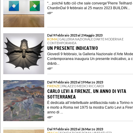
“…poiché tutto ciò che sale converge”Pierre Teilhard
ChardinDal 9 febbraio al 25 marzo 2023 BUILDIN...
Dal 9 Febbraio 2023 al 2 Maggio 2023
ROMA
| GALLERIA NAZIONALE D’ARTE MODERNA E
CONTEMPORANEA
UN PRESENTE INDICATIVO
Giovedì 9 febbraio, la Galleria Nazionale d’Arte Mod
Contemporanea inaugura Un presente indicativo, a c
di&nb...
Dal 9 Febbraio 2023 al 19 Marzo 2023
FIRENZE
| PALAZZO MEDICI RICCARDI
CARLO LEVI A FIRENZE. UN ANNO DI VITA
SOTTERRANEA
È dedicata all’intellettuale antifascista nato a Torino 
e morto a Roma nel 1975 la mostra Carlo Levi a Fire
anno di ...
Dal 9 Febbraio 2023 al 26 Marzo 2023
PESCIA
| FONDAZIONE POMA LIBERATUTTI