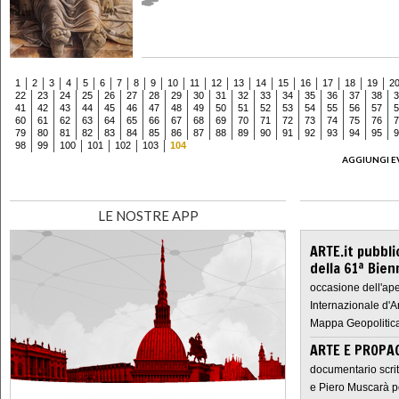
1
2
3
4
5
6
7
8
9
10
11
12
13
14
15
16
17
18
19
2
22
23
24
25
26
27
28
29
30
31
32
33
34
35
36
37
38
3
41
42
43
44
45
46
47
48
49
50
51
52
53
54
55
56
57
5
60
61
62
63
64
65
66
67
68
69
70
71
72
73
74
75
76
7
79
80
81
82
83
84
85
86
87
88
89
90
91
92
93
94
95
9
98
99
100
101
102
103
104
AGGIUNGI E
LE NOSTRE APP
ARTE.it pubbli
della 61ª Bien
occasione dell'ape
Internazionale d'A
Mappa Geopolitica
ARTE E PROPAG
documentario scrit
e Piero Muscarà pe