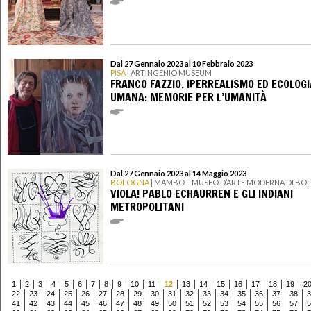
Dal 27 Gennaio 2023 al 10 Febbraio 2023
PISA
| ARTINGENIO MUSEUM
FRANCO FAZZIO. IPERREALISMO ED ECOLOGI
UMANA: MEMORIE PER L’UMANITÀ
Dal 27 Gennaio 2023 al 14 Maggio 2023
BOLOGNA
| MAMBO – MUSEO D’ARTE MODERNA DI B
VIOLA! PABLO ECHAURREN E GLI INDIANI
METROPOLITANI
1
2
3
4
5
6
7
8
9
10
11
12
13
14
15
16
17
18
19
2
22
23
24
25
26
27
28
29
30
31
32
33
34
35
36
37
38
3
41
42
43
44
45
46
47
48
49
50
51
52
53
54
55
56
57
5