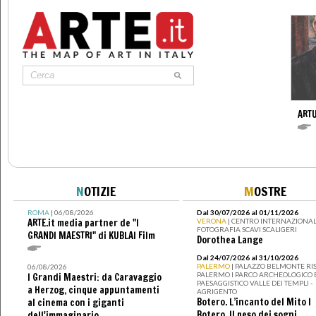
ARTU
N
OTIZIE
M
OSTRE
ROMA
| 06/08/2026
Dal 30/07/2026 al 01/11/2026
ARTE.it media partner de "I
VERONA
| CENTRO INTERNAZIONAL
FOTOGRAFIA SCAVI SCALIGERI
GRANDI MAESTRI" di KUBLAI Film
Dorothea Lange
Dal 24/07/2026 al 31/10/2026
PALERMO
| PALAZZO BELMONTE RIS
06/08/2026
PALERMO I PARCO ARCHEOLOGICO 
I Grandi Maestri: da Caravaggio
PAESAGGISTICO VALLE DEI TEMPLI -
a Herzog, cinque appuntamenti
AGRIGENTO
Botero. L’incanto del Mito I
al cinema con i giganti
Botero. Il peso dei sogni
dell'immaginario