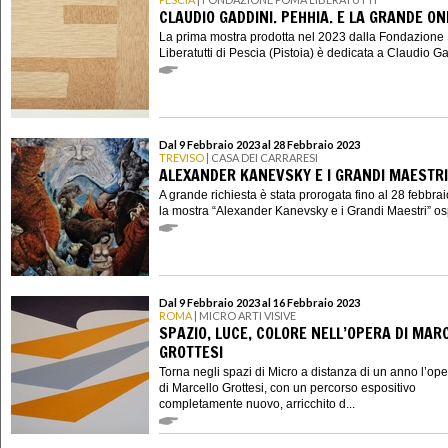
CLAUDIO GADDINI. PEHHIA. E LA GRANDE O
La prima mostra prodotta nel 2023 dalla Fondazion
Liberatutti di Pescia (Pistoia) è dedicata a Claudio Gad
Dal 9 Febbraio 2023 al 28 Febbraio 2023
TREVISO
| CASA DEI CARRARESI
ALEXANDER KANEVSKY E I GRANDI MAESTRI
A grande richiesta è stata prorogata fino al 28 febbra
la mostra “Alexander Kanevsky e i Grandi Maestri” ospi
Dal 9 Febbraio 2023 al 16 Febbraio 2023
ROMA
| MICRO ARTI VISIVE
SPAZIO, LUCE, COLORE NELL’OPERA DI MAR
GROTTESI
Torna negli spazi di Micro a distanza di un anno l’op
di Marcello Grottesi, con un percorso espositivo
completamente nuovo, arricchito d...