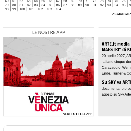
60
61
62
63
64
65
66
67
68
69
70
71
72
73
74
75
76
7
79
80
81
82
83
84
85
86
87
88
89
90
91
92
93
94
95
9
98
99
100
101
102
103
104
AGGIUNGI E
LE NOSTRE APP
ARTE.it media
MAESTRI" di K
20 aprile 2027, A
italiane cinque do
Caravaggio, Werne
Ende, Turner & Co
Su SKY va AR
documentario prod
agosto su Sky Arte
VEDI TUTTE LE APP
>