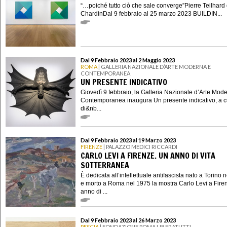
“…poiché tutto ciò che sale converge”Pierre Teilhard
ChardinDal 9 febbraio al 25 marzo 2023 BUILDIN...
Dal 9 Febbraio 2023 al 2 Maggio 2023
ROMA
| GALLERIA NAZIONALE D’ARTE MODERNA E
CONTEMPORANEA
UN PRESENTE INDICATIVO
Giovedì 9 febbraio, la Galleria Nazionale d’Arte Mod
Contemporanea inaugura Un presente indicativo, a c
di&nb...
Dal 9 Febbraio 2023 al 19 Marzo 2023
FIRENZE
| PALAZZO MEDICI RICCARDI
CARLO LEVI A FIRENZE. UN ANNO DI VITA
SOTTERRANEA
È dedicata all’intellettuale antifascista nato a Torino 
e morto a Roma nel 1975 la mostra Carlo Levi a Fire
anno di ...
Dal 9 Febbraio 2023 al 26 Marzo 2023
PESCIA
| FONDAZIONE POMA LIBERATUTTI