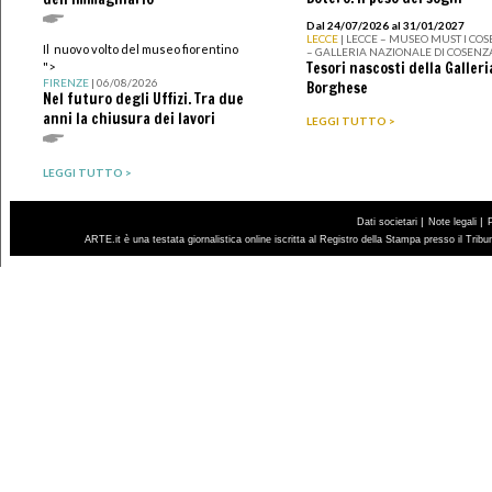
Dal 24/07/2026 al 31/01/2027
LECCE
| LECCE – MUSEO MUST I CO
Il nuovo volto del museo fiorentino
– GALLERIA NAZIONALE DI COSENZ
Tesori nascosti della Galleri
">
FIRENZE
| 06/08/2026
Borghese
Nel futuro degli Uffizi. Tra due
anni la chiusura dei lavori
LEGGI TUTTO >
LEGGI TUTTO >
|
|
Dati societari
Note legali
ARTE.it è una testata giornalistica online iscritta al Registro della Stampa presso il Trib