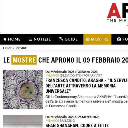
HOME
NOTIZIE
GUIDE
MOSTRE
F
HOME
>
MOSTRE
LE
MOSTRE
CHE APRONO IL 09 FEBBRAIO 2
Dal 9 Febbraio 2023 al 3 Marzo 2023
MILANO
| GILDA CONTEMPORARY ART
FRANCESCA CANDITO. AKASHA - "IL SERVIZ
DELL'ARTE ATTRAVERSO LA MEMORIA
UNIVERSALE"
Gilda Contemporary Art presenta AKASHA - "Il servizi
dell'arte attraverso la memoria universale", mostra p
di Francesca Candit...
Dal 9 Febbraio 2023 al 25 Marzo 2023
MILANO
| BUILDING
SEAN SHANAHAN. CUORE A FETTE