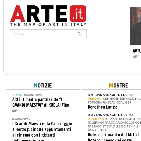
ARTU
N
OTIZIE
M
OSTRE
ROMA
| 06/08/2026
Dal 30/07/2026 al 01/11/2026
ARTE.it media partner de "I
VERONA
| CENTRO INTERNAZIONAL
FOTOGRAFIA SCAVI SCALIGERI
GRANDI MAESTRI" di KUBLAI Film
Dorothea Lange
Dal 24/07/2026 al 31/10/2026
PALERMO
| PALAZZO BELMONTE RIS
06/08/2026
PALERMO I PARCO ARCHEOLOGICO 
I Grandi Maestri: da Caravaggio
PAESAGGISTICO VALLE DEI TEMPLI -
a Herzog, cinque appuntamenti
AGRIGENTO
Botero. L’incanto del Mito I
al cinema con i giganti
Botero. Il peso dei sogni
dell'immaginario