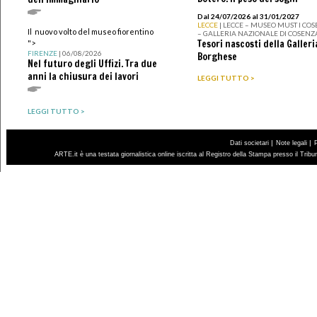
Dal 24/07/2026 al 31/01/2027
LECCE
| LECCE – MUSEO MUST I CO
Il nuovo volto del museo fiorentino
– GALLERIA NAZIONALE DI COSENZ
Tesori nascosti della Galleri
">
FIRENZE
| 06/08/2026
Borghese
Nel futuro degli Uffizi. Tra due
anni la chiusura dei lavori
LEGGI TUTTO >
LEGGI TUTTO >
|
|
Dati societari
Note legali
ARTE.it è una testata giornalistica online iscritta al Registro della Stampa presso il Trib