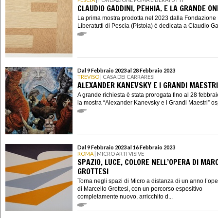
CLAUDIO GADDINI. PEHHIA. E LA GRANDE O
La prima mostra prodotta nel 2023 dalla Fondazion
Liberatutti di Pescia (Pistoia) è dedicata a Claudio Gad
Dal 9 Febbraio 2023 al 28 Febbraio 2023
TREVISO
| CASA DEI CARRARESI
ALEXANDER KANEVSKY E I GRANDI MAESTRI
A grande richiesta è stata prorogata fino al 28 febbra
la mostra “Alexander Kanevsky e i Grandi Maestri” ospi
Dal 9 Febbraio 2023 al 16 Febbraio 2023
ROMA
| MICRO ARTI VISIVE
SPAZIO, LUCE, COLORE NELL’OPERA DI MAR
GROTTESI
Torna negli spazi di Micro a distanza di un anno l’op
di Marcello Grottesi, con un percorso espositivo
completamente nuovo, arricchito d...