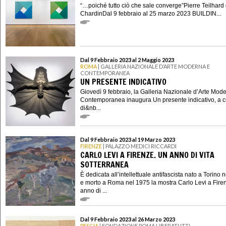
“…poiché tutto ciò che sale converge”Pierre Teilhard
ChardinDal 9 febbraio al 25 marzo 2023 BUILDIN...
Dal 9 Febbraio 2023 al 2 Maggio 2023
ROMA
| GALLERIA NAZIONALE D’ARTE MODERNA E
CONTEMPORANEA
UN PRESENTE INDICATIVO
Giovedì 9 febbraio, la Galleria Nazionale d’Arte Mod
Contemporanea inaugura Un presente indicativo, a c
di&nb...
Dal 9 Febbraio 2023 al 19 Marzo 2023
FIRENZE
| PALAZZO MEDICI RICCARDI
CARLO LEVI A FIRENZE. UN ANNO DI VITA
SOTTERRANEA
È dedicata all’intellettuale antifascista nato a Torino 
e morto a Roma nel 1975 la mostra Carlo Levi a Fire
anno di ...
Dal 9 Febbraio 2023 al 26 Marzo 2023
PESCIA
| FONDAZIONE POMA LIBERATUTTI