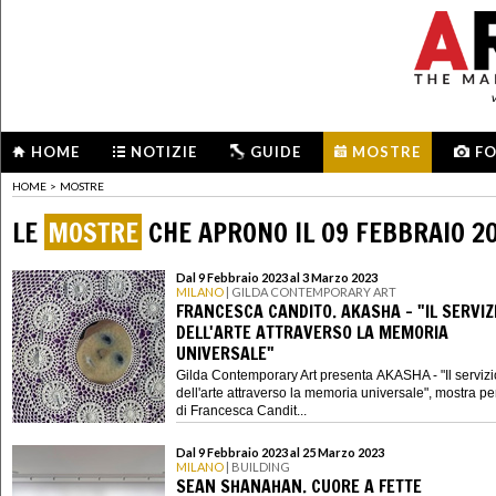
HOME
NOTIZIE
GUIDE
MOSTRE
F
HOME
>
MOSTRE
LE
MOSTRE
CHE APRONO IL 09 FEBBRAIO 2
Dal 9 Febbraio 2023 al 3 Marzo 2023
MILANO
| GILDA CONTEMPORARY ART
FRANCESCA CANDITO. AKASHA - "IL SERVIZ
DELL'ARTE ATTRAVERSO LA MEMORIA
UNIVERSALE"
Gilda Contemporary Art presenta AKASHA - "Il servizi
dell'arte attraverso la memoria universale", mostra p
di Francesca Candit...
Dal 9 Febbraio 2023 al 25 Marzo 2023
MILANO
| BUILDING
SEAN SHANAHAN. CUORE A FETTE