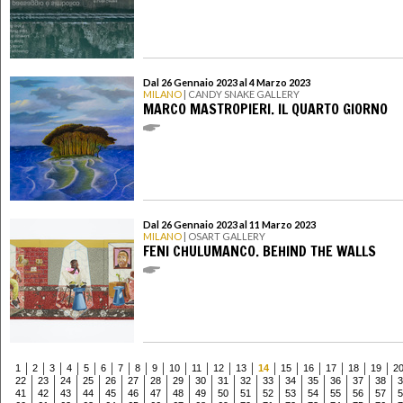
Dal 26 Gennaio 2023 al 4 Marzo 2023
MILANO
| CANDY SNAKE GALLERY
MARCO MASTROPIERI. IL QUARTO GIORNO
Dal 26 Gennaio 2023 al 11 Marzo 2023
MILANO
| OSART GALLERY
FENI CHULUMANCO. BEHIND THE WALLS
1
2
3
4
5
6
7
8
9
10
11
12
13
14
15
16
17
18
19
2
22
23
24
25
26
27
28
29
30
31
32
33
34
35
36
37
38
3
41
42
43
44
45
46
47
48
49
50
51
52
53
54
55
56
57
5