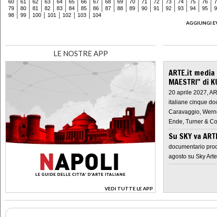
60
61
62
63
64
65
66
67
68
69
70
71
72
73
74
75
76
7
79
80
81
82
83
84
85
86
87
88
89
90
91
92
93
94
95
9
98
99
100
101
102
103
104
AGGIUNGI E
LE NOSTRE APP
ARTE.it media
MAESTRI" di K
20 aprile 2027, A
italiane cinque do
Caravaggio, Werne
Ende, Turner & Co
Su SKY va AR
documentario prod
agosto su Sky Arte
VEDI TUTTE LE APP
>