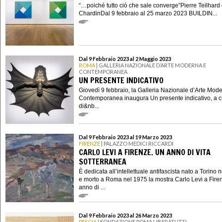
“…poiché tutto ciò che sale converge”Pierre Teilhard
ChardinDal 9 febbraio al 25 marzo 2023 BUILDIN...
Dal 9 Febbraio 2023 al 2 Maggio 2023
ROMA
| GALLERIA NAZIONALE D’ARTE MODERNA E
CONTEMPORANEA
UN PRESENTE INDICATIVO
Giovedì 9 febbraio, la Galleria Nazionale d’Arte Mod
Contemporanea inaugura Un presente indicativo, a c
di&nb...
Dal 9 Febbraio 2023 al 19 Marzo 2023
FIRENZE
| PALAZZO MEDICI RICCARDI
CARLO LEVI A FIRENZE. UN ANNO DI VITA
SOTTERRANEA
È dedicata all’intellettuale antifascista nato a Torino 
e morto a Roma nel 1975 la mostra Carlo Levi a Fire
anno di ...
Dal 9 Febbraio 2023 al 26 Marzo 2023
PESCIA
| FONDAZIONE POMA LIBERATUTTI