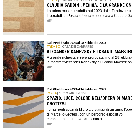
CLAUDIO GADDINI. PEHHIA. E LA GRANDE O
La prima mostra prodotta nel 2023 dalla Fondazion
Liberatutti di Pescia (Pistoia) è dedicata a Claudio Gad
Dal 9 Febbraio 2023 al 28 Febbraio 2023
TREVISO
| CASA DEI CARRARESI
ALEXANDER KANEVSKY E I GRANDI MAESTRI
A grande richiesta è stata prorogata fino al 28 febbra
la mostra “Alexander Kanevsky e i Grandi Maestri” ospi
Dal 9 Febbraio 2023 al 16 Febbraio 2023
ROMA
| MICRO ARTI VISIVE
SPAZIO, LUCE, COLORE NELL’OPERA DI MAR
GROTTESI
Torna negli spazi di Micro a distanza di un anno l’op
di Marcello Grottesi, con un percorso espositivo
completamente nuovo, arricchito d...