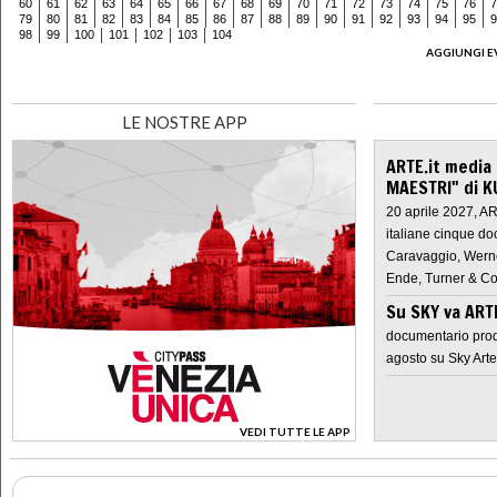
60
61
62
63
64
65
66
67
68
69
70
71
72
73
74
75
76
7
79
80
81
82
83
84
85
86
87
88
89
90
91
92
93
94
95
9
98
99
100
101
102
103
104
AGGIUNGI E
LE NOSTRE APP
ARTE.it media
MAESTRI" di K
20 aprile 2027, A
italiane cinque do
Caravaggio, Werne
Ende, Turner & Co
Su SKY va AR
documentario prod
agosto su Sky Arte
VEDI TUTTE LE APP
>