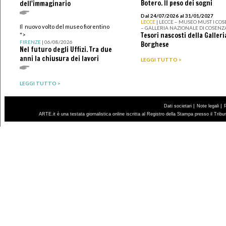
Botero. Il peso dei sogni
dell'immaginario
Dal 24/07/2026 al 31/01/2027
LECCE
| LECCE – MUSEO MUST I CO
Il nuovo volto del museo fiorentino
– GALLERIA NAZIONALE DI COSENZ
Tesori nascosti della Galleri
">
FIRENZE
| 06/08/2026
Borghese
Nel futuro degli Uffizi. Tra due
anni la chiusura dei lavori
LEGGI TUTTO >
LEGGI TUTTO >
|
|
Dati societari
Note legali
ARTE.it è una testata giornalistica online iscritta al Registro della Stampa presso il Trib