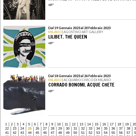
Dal 19 Gennaio 2023 al 20 Febbraio 2023
MILANO
| AGOSTINO ART GALLERY
LILIBET. THE QUEEN
Dal 18 Gennaio 2023 al 26 Febbraio 2023
MILANO
| ACQUARIO CIVICO DI MILANO
CORRADO BONOMI. ACQUE CHETE
1
2
3
4
5
6
7
8
9
10
11
12
13
14
15
16
17
18
19
2
22
23
24
25
26
27
28
29
30
31
32
33
34
35
36
37
38
3
41
42
43
44
45
46
47
48
49
50
51
52
53
54
55
56
57
5