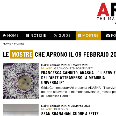
HOME
NOTIZIE
GUIDE
MOSTRE
F
HOME
>
MOSTRE
LE
MOSTRE
CHE APRONO IL 09 FEBBRAIO 2
Dal 9 Febbraio 2023 al 3 Marzo 2023
MILANO
| GILDA CONTEMPORARY ART
FRANCESCA CANDITO. AKASHA - "IL SERVIZ
DELL'ARTE ATTRAVERSO LA MEMORIA
UNIVERSALE"
Gilda Contemporary Art presenta AKASHA - "Il servizi
dell'arte attraverso la memoria universale", mostra p
di Francesca Candit...
Dal 9 Febbraio 2023 al 25 Marzo 2023
MILANO
| BUILDING
SEAN SHANAHAN. CUORE A FETTE