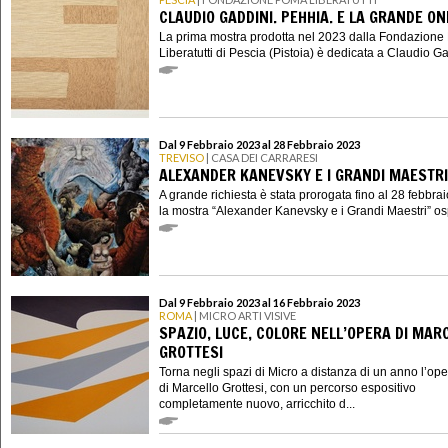
CLAUDIO GADDINI. PEHHIA. E LA GRANDE O
La prima mostra prodotta nel 2023 dalla Fondazion
Liberatutti di Pescia (Pistoia) è dedicata a Claudio Gad
Dal 9 Febbraio 2023 al 28 Febbraio 2023
TREVISO
| CASA DEI CARRARESI
ALEXANDER KANEVSKY E I GRANDI MAESTRI
A grande richiesta è stata prorogata fino al 28 febbra
la mostra “Alexander Kanevsky e i Grandi Maestri” ospi
Dal 9 Febbraio 2023 al 16 Febbraio 2023
ROMA
| MICRO ARTI VISIVE
SPAZIO, LUCE, COLORE NELL’OPERA DI MAR
GROTTESI
Torna negli spazi di Micro a distanza di un anno l’op
di Marcello Grottesi, con un percorso espositivo
completamente nuovo, arricchito d...