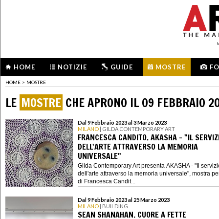
HOME
NOTIZIE
GUIDE
MOSTRE
F
HOME
>
MOSTRE
LE
MOSTRE
CHE APRONO IL 09 FEBBRAIO 2
Dal 9 Febbraio 2023 al 3 Marzo 2023
MILANO
| GILDA CONTEMPORARY ART
FRANCESCA CANDITO. AKASHA - "IL SERVIZ
DELL'ARTE ATTRAVERSO LA MEMORIA
UNIVERSALE"
Gilda Contemporary Art presenta AKASHA - "Il servizi
dell'arte attraverso la memoria universale", mostra p
di Francesca Candit...
Dal 9 Febbraio 2023 al 25 Marzo 2023
MILANO
| BUILDING
SEAN SHANAHAN. CUORE A FETTE