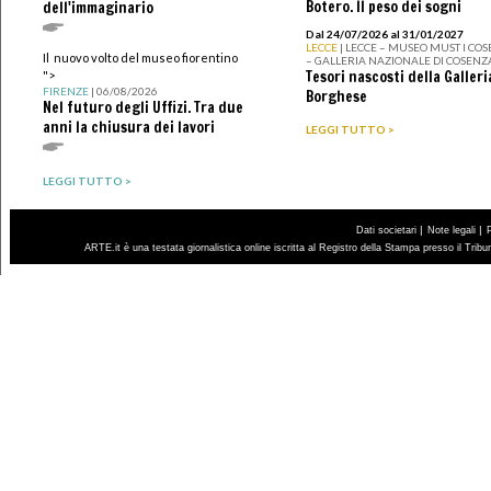
Botero. Il peso dei sogni
dell'immaginario
Dal 24/07/2026 al 31/01/2027
LECCE
| LECCE – MUSEO MUST I CO
Il nuovo volto del museo fiorentino
– GALLERIA NAZIONALE DI COSENZ
Tesori nascosti della Galleri
">
FIRENZE
| 06/08/2026
Borghese
Nel futuro degli Uffizi. Tra due
anni la chiusura dei lavori
LEGGI TUTTO >
LEGGI TUTTO >
|
|
Dati societari
Note legali
ARTE.it è una testata giornalistica online iscritta al Registro della Stampa presso il Trib