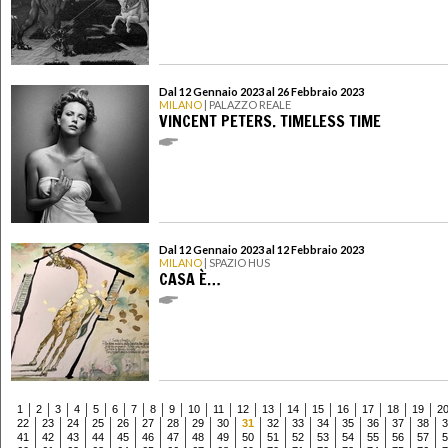
Dal 12 Gennaio 2023 al 26 Febbraio 2023
MILANO
| PALAZZO REALE
VINCENT PETERS. TIMELESS TIME
Dal 12 Gennaio 2023 al 12 Febbraio 2023
MILANO
| SPAZIO HUS
CASA È…
1
2
3
4
5
6
7
8
9
10
11
12
13
14
15
16
17
18
19
2
22
23
24
25
26
27
28
29
30
31
32
33
34
35
36
37
38
3
41
42
43
44
45
46
47
48
49
50
51
52
53
54
55
56
57
5