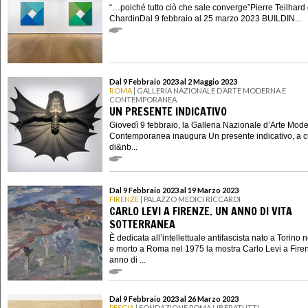
“…poiché tutto ciò che sale converge”Pierre Teilhard
ChardinDal 9 febbraio al 25 marzo 2023 BUILDIN...
Dal 9 Febbraio 2023 al 2 Maggio 2023
ROMA
| GALLERIA NAZIONALE D’ARTE MODERNA E
CONTEMPORANEA
UN PRESENTE INDICATIVO
Giovedì 9 febbraio, la Galleria Nazionale d’Arte Mod
Contemporanea inaugura Un presente indicativo, a c
di&nb...
Dal 9 Febbraio 2023 al 19 Marzo 2023
FIRENZE
| PALAZZO MEDICI RICCARDI
CARLO LEVI A FIRENZE. UN ANNO DI VITA
SOTTERRANEA
È dedicata all’intellettuale antifascista nato a Torino 
e morto a Roma nel 1975 la mostra Carlo Levi a Fire
anno di ...
Dal 9 Febbraio 2023 al 26 Marzo 2023
PESCIA
| FONDAZIONE POMA LIBERATUTTI