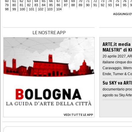
60
61
62
63
64
65
66
67
68
69
70
71
72
73
74
75
76
7
79
80
81
82
83
84
85
86
87
88
89
90
91
92
93
94
95
9
98
99
100
101
102
103
104
AGGIUNGI E
LE NOSTRE APP
ARTE.it media
MAESTRI" di K
20 aprile 2027, A
italiane cinque do
Caravaggio, Werne
Ende, Turner & Co
Su SKY va AR
documentario prod
agosto su Sky Arte
VEDI TUTTE LE APP
>