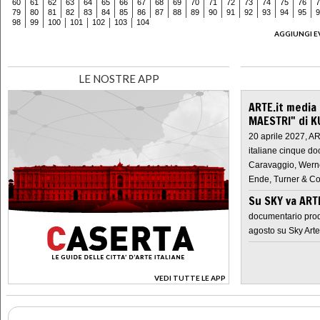
60
61
62
63
64
65
66
67
68
69
70
71
72
73
74
75
76
7
79
80
81
82
83
84
85
86
87
88
89
90
91
92
93
94
95
9
98
99
100
101
102
103
104
AGGIUNGI E
LE NOSTRE APP
ARTE.it media
MAESTRI" di K
20 aprile 2027, A
italiane cinque do
Caravaggio, Werne
Ende, Turner & Co
Su SKY va AR
documentario prod
agosto su Sky Arte
VEDI TUTTE LE APP
>