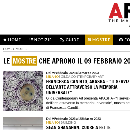
HOME
NOTIZIE
GUIDE
MOSTRE
F
HOME
>
MOSTRE
LE
MOSTRE
CHE APRONO IL 09 FEBBRAIO 2
Dal 9 Febbraio 2023 al 3 Marzo 2023
MILANO
| GILDA CONTEMPORARY ART
FRANCESCA CANDITO. AKASHA - "IL SERVIZ
DELL'ARTE ATTRAVERSO LA MEMORIA
UNIVERSALE"
Gilda Contemporary Art presenta AKASHA - "Il servizi
dell'arte attraverso la memoria universale", mostra p
di Francesca Candit...
Dal 9 Febbraio 2023 al 25 Marzo 2023
MILANO
| BUILDING
SEAN SHANAHAN. CUORE A FETTE