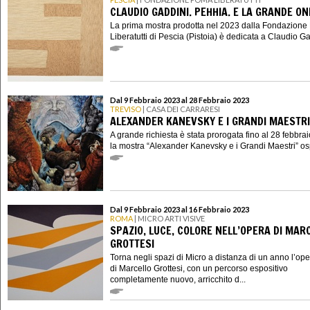
CLAUDIO GADDINI. PEHHIA. E LA GRANDE O
La prima mostra prodotta nel 2023 dalla Fondazion
Liberatutti di Pescia (Pistoia) è dedicata a Claudio Gad
Dal 9 Febbraio 2023 al 28 Febbraio 2023
TREVISO
| CASA DEI CARRARESI
ALEXANDER KANEVSKY E I GRANDI MAESTRI
A grande richiesta è stata prorogata fino al 28 febbra
la mostra “Alexander Kanevsky e i Grandi Maestri” ospi
Dal 9 Febbraio 2023 al 16 Febbraio 2023
ROMA
| MICRO ARTI VISIVE
SPAZIO, LUCE, COLORE NELL’OPERA DI MAR
GROTTESI
Torna negli spazi di Micro a distanza di un anno l’op
di Marcello Grottesi, con un percorso espositivo
completamente nuovo, arricchito d...