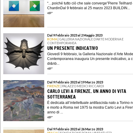
“…poiché tutto ciò che sale converge”Pierre Teilhard
ChardinDal 9 febbraio al 25 marzo 2023 BUILDIN...
Dal 9 Febbraio 2023 al 2 Maggio 2023
ROMA
| GALLERIA NAZIONALE D’ARTE MODERNA E
CONTEMPORANEA
UN PRESENTE INDICATIVO
Giovedì 9 febbraio, la Galleria Nazionale d’Arte Mod
Contemporanea inaugura Un presente indicativo, a c
di&nb...
Dal 9 Febbraio 2023 al 19 Marzo 2023
FIRENZE
| PALAZZO MEDICI RICCARDI
CARLO LEVI A FIRENZE. UN ANNO DI VITA
SOTTERRANEA
È dedicata all’intellettuale antifascista nato a Torino 
e morto a Roma nel 1975 la mostra Carlo Levi a Fire
anno di ...
Dal 9 Febbraio 2023 al 26 Marzo 2023
PESCIA
| FONDAZIONE POMA LIBERATUTTI