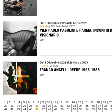
Dal 8 Dicembre 2022 al 30 Aprile 2023
PARMA
| APE PARMA MUSEO
PIER PAOLO PASOLINI E PARMA. INCONTRI D
VISIONARIO
Dal 8 Dicembre 2022 al 26 Marzo 2023
ROMA
| WEGIL
FRANCO ANGELI - OPERE 1958-1988
1
2
3
4
5
6
7
8
9
10
11
12
13
14
15
16
17
18
19
2
22
23
24
25
26
27
28
29
30
31
32
33
34
35
36
37
38
3
41
42
43
44
45
46
47
48
49
50
51
52
53
54
55
56
57
5