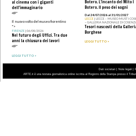
Botero. L’incanto del Mito I
al cinema con i giganti
Botero. Il peso dei sogni
dell'immaginario
Dal 24/07/2026 al 31/01/2027
LECCE
| LECCE – MUSEO MUST I CO
Il nuovo volto del museo fiorentino
– GALLERIA NAZIONALE DI COSENZ
Tesori nascosti della Galleri
">
FIRENZE
| 06/08/2026
Borghese
Nel futuro degli Uffizi. Tra due
anni la chiusura dei lavori
LEGGI TUTTO >
LEGGI TUTTO >
|
|
Dati societari
Note legali
ARTE.it è una testata giornalistica online iscritta al Registro della Stampa presso il Trib