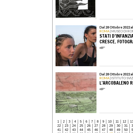
Dal 28 Ottobre 2022 a
ROMA
| MUSEO DI RO
STATI D’INFANZI
CRESCE. FOTOGR
Dal 28 Ottobre 2022 a
ROMA
| ISTITUTO SV
L’ARCOBALENO R
1
2
3
4
5
6
7
8
9
10
11
12
1
22
23
24
25
26
27
28
29
30
31
41
42
43
44
45
46
47
48
49
50