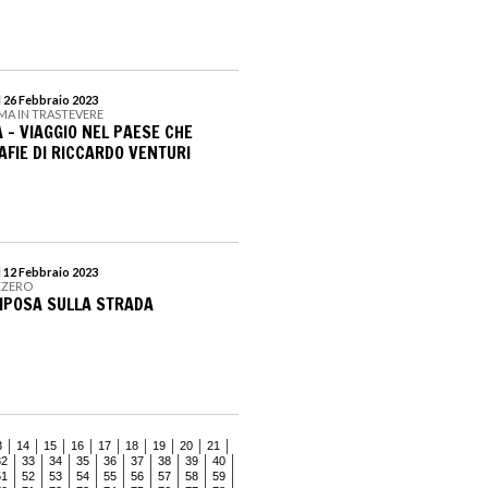
l 26 Febbraio 2023
MA IN TRASTEVERE
A - VIAGGIO NEL PAESE CHE
AFIE DI RICCARDO VENTURI
l 12 Febbraio 2023
IZZERO
IPOSA SULLA STRADA
3
14
15
16
17
18
19
20
21
32
33
34
35
36
37
38
39
40
51
52
53
54
55
56
57
58
59