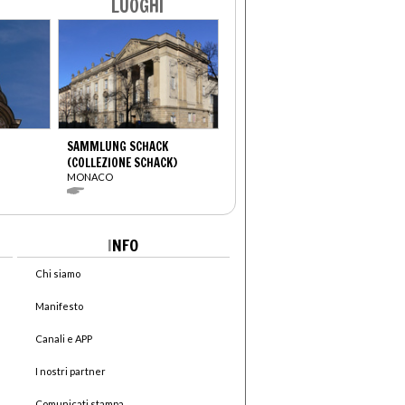
LUOGHI
SAMMLUNG SCHACK
(COLLEZIONE SCHACK)
MONACO
I
NFO
Chi siamo
Manifesto
Canali e APP
I nostri partner
Comunicati stampa