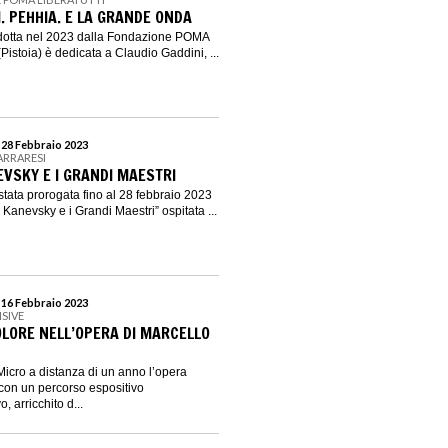
. PEHHIA. E LA GRANDE ONDA
dotta nel 2023 dalla Fondazione POMA
(Pistoia) è dedicata a Claudio Gaddini, ...
l 28 Febbraio 2023
CARRARESI
VSKY E I GRANDI MAESTRI
stata prorogata fino al 28 febbraio 2023
Kanevsky e i Grandi Maestri” ospitata ...
l 16 Febbraio 2023
ISIVE
OLORE NELL’OPERA DI MARCELLO
Micro a distanza di un anno l’opera
 con un percorso espositivo
 arricchito d...