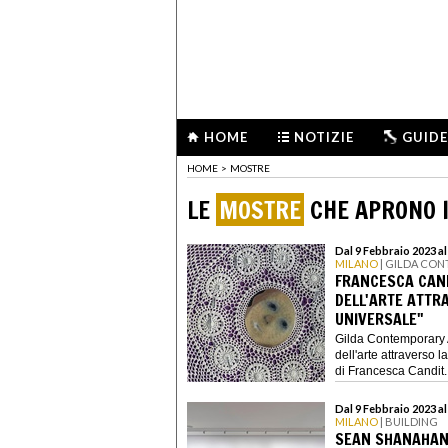
HOME
NOTIZIE
GUIDE
HOME
>
MOSTRE
LE
MOSTRE
CHE APRONO I
Dal 9 Febbraio 2023 a
MILANO
| GILDA CO
FRANCESCA CANDI
DELL'ARTE ATTR
UNIVERSALE"
Gilda Contemporary A
dell'arte attraverso
di Francesca Candit..
Dal 9 Febbraio 2023 a
MILANO
| BUILDING
SEAN SHANAHAN.