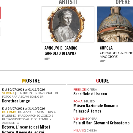
ARTISTI
OPERE
ARNOLFO DI CAMBIO
CUPOLA
(ARNOLFO DI LAPO)
CHIESA DEL CARMINE
MAGGIORE
M
OSTRE
G
UIDE
Dal 30/07/2026 al 01/11/2026
FIRENZE
|
OPERA
VERONA
| CENTRO INTERNAZIONALE DI
Sacrificio di Isacco
FOTOGRAFIA SCAVI SCALIGERI
Dorothea Lange
ROMA
|
MUSEO
Museo Nazionale Romano
Dal 24/07/2026 al 31/10/2026
Palazzo Altemps
PALERMO
| PALAZZO BELMONTE RISO -
PALERMO I PARCO ARCHEOLOGICO E
VENEZIA
|
OPERA
PAESAGGISTICO VALLE DEI TEMPLI -
Pala di San Giovanni Crisostomo
AGRIGENTO
Botero. L’incanto del Mito I
MILANO
|
CHIESA
Botero. Il peso dei sogni