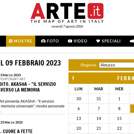
venerdì 7 agosto 2026
MOSTRE
FOTO
VIDEO
SPECIALI
L 09 FEBBRAIO 2023
Regione
l 3 Marzo 2023
FEBB
NTEMPORARY ART
TO. AKASHA - "IL SERVIZIO
AVERSO LA MEMORIA
LUN
MAR
MER
30
31
1
rt presenta AKASHA - "Il servizio
 la memoria universale", mostra personale
6
7
8
.
13
14
15
l 25 Marzo 2023
20
21
22
 CUORE A FETTE