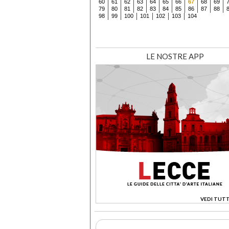
60
61
62
63
64
65
66
67
68
69
79
80
81
82
83
84
85
86
87
88
98
99
100
101
102
103
104
LE NOSTRE APP
VEDI TUTT
>