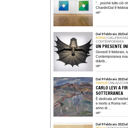
“…poiché tutto ciò c
ChardinDal 9 febbra
Dal 9 Febbraio 2023 a
ROMA
| GALLERIA NA
CONTEMPORANEA
UN PRESENTE IN
Giovedì 9 febbraio, 
Contemporanea inaug
di&nb...
Dal 9 Febbraio 2023 a
FIRENZE
| PALAZZO M
CARLO LEVI A FI
SOTTERRANEA
È dedicata all’intell
e morto a Roma nel 1
anno di ...
Dal 9 Febbraio 2023 a
PESCIA
| FONDAZIONE