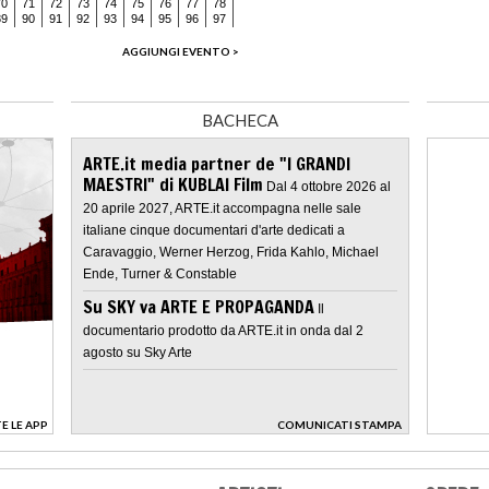
70
71
72
73
74
75
76
77
78
89
90
91
92
93
94
95
96
97
AGGIUNGI EVENTO >
BACHECA
ARTE.it media partner de "I GRANDI
MAESTRI" di KUBLAI Film
Dal 4 ottobre 2026 al
20 aprile 2027, ARTE.it accompagna nelle sale
italiane cinque documentari d'arte dedicati a
Caravaggio, Werner Herzog, Frida Kahlo, Michael
Ende, Turner & Constable
Su SKY va ARTE E PROPAGANDA
Il
documentario prodotto da ARTE.it in onda dal 2
agosto su Sky Arte
E LE APP
COMUNICATI STAMPA
>