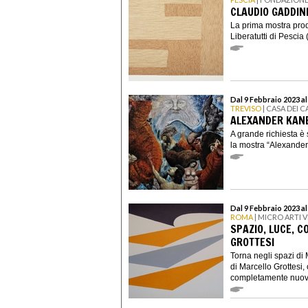
CLAUDIO GADDINI
La prima mostra pro
Liberatutti di Pescia 
Dal 9 Febbraio 2023 a
TREVISO
| CASA DEI 
ALEXANDER KANE
A grande richiesta è 
la mostra “Alexander 
Dal 9 Febbraio 2023 a
ROMA
| MICRO ARTI V
SPAZIO, LUCE, C
GROTTESI
Torna negli spazi di 
di Marcello Grottesi,
completamente nuovo,