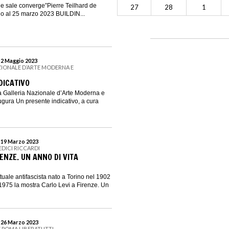
he sale converge”Pierre Teilhard de
27
28
1
io al 25 marzo 2023 BUILDIN...
l 2 Maggio 2023
ZIONALE D’ARTE MODERNA E
DICATIVO
la Galleria Nazionale d’Arte Moderna e
ura Un presente indicativo, a cura
l 19 Marzo 2023
EDICI RICCARDI
RENZE. UN ANNO DI VITA
ettuale antifascista nato a Torino nel 1902
975 la mostra Carlo Levi a Firenze. Un
l 26 Marzo 2023
 POMA LIBERATUTTI