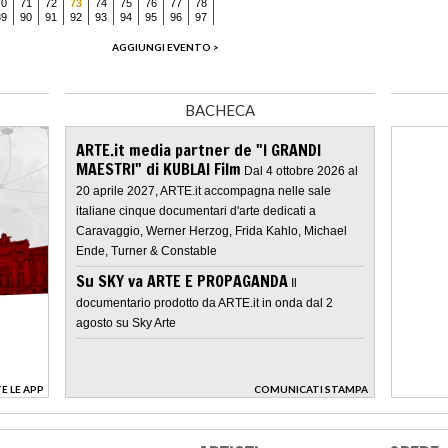
70
71
72
73
74
75
76
77
78
89
90
91
92
93
94
95
96
97
AGGIUNGI EVENTO >
BACHECA
ARTE.it media partner de "I GRANDI
MAESTRI" di KUBLAI Film
Dal 4 ottobre 2026 al
20 aprile 2027, ARTE.it accompagna nelle sale
italiane cinque documentari d'arte dedicati a
Caravaggio, Werner Herzog, Frida Kahlo, Michael
Ende, Turner & Constable
Su SKY va ARTE E PROPAGANDA
Il
documentario prodotto da ARTE.it in onda dal 2
agosto su Sky Arte
E LE APP
COMUNICATI STAMPA
>