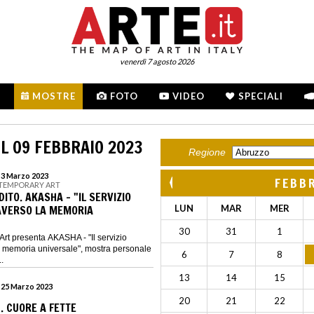
venerdì 7 agosto 2026
MOSTRE
FOTO
VIDEO
SPECIALI
L 09 FEBBRAIO 2023
Regione
l 3 Marzo 2023
FEBB
NTEMPORARY ART
TO. AKASHA - "IL SERVIZIO
AVERSO LA MEMORIA
LUN
MAR
MER
30
31
1
rt presenta AKASHA - "Il servizio
 la memoria universale", mostra personale
6
7
8
.
13
14
15
l 25 Marzo 2023
20
21
22
 CUORE A FETTE