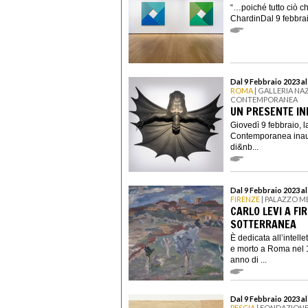
“…poiché tutto ciò c
ChardinDal 9 febbra
Dal 9 Febbraio 2023 a
ROMA
| GALLERIA NA
CONTEMPORANEA
UN PRESENTE IN
Giovedì 9 febbraio, 
Contemporanea inaug
di&nb...
Dal 9 Febbraio 2023 a
FIRENZE
| PALAZZO M
CARLO LEVI A FI
SOTTERRANEA
È dedicata all’intell
e morto a Roma nel 1
anno di ...
Dal 9 Febbraio 2023 a
PESCIA
| FONDAZIONE