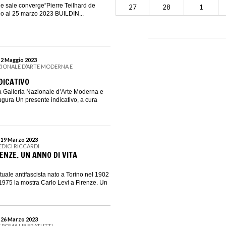
he sale converge”Pierre Teilhard de
27
28
1
io al 25 marzo 2023 BUILDIN...
l 2 Maggio 2023
ZIONALE D’ARTE MODERNA E
DICATIVO
la Galleria Nazionale d’Arte Moderna e
ura Un presente indicativo, a cura
l 19 Marzo 2023
EDICI RICCARDI
RENZE. UN ANNO DI VITA
ettuale antifascista nato a Torino nel 1902
975 la mostra Carlo Levi a Firenze. Un
l 26 Marzo 2023
 POMA LIBERATUTTI