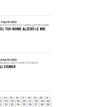
 9 Aprile 2023
SANT’EUSTORGIO E CAPPELLA PORTINARI
NEL TUO NOME ALZERÒ LE MIE
16 Aprile 2023
- PALAZZO ARTI FUMETTO FRIULI
ILL EISNER
3
14
15
16
17
18
19
20
21
32
33
34
35
36
37
38
39
40
51
52
53
54
55
56
57
58
59