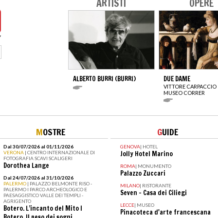
ARTISTI
OPERE
ALBERTO BURRI (BURRI)
DUE DAME
VITTORE CARPACCIO
MUSEO CORRER
M
OSTRE
G
UIDE
Dal 30/07/2026 al 01/11/2026
GENOVA
|
HOTEL
VERONA
| CENTRO INTERNAZIONALE DI
Jolly Hotel Marino
FOTOGRAFIA SCAVI SCALIGERI
Dorothea Lange
ROMA
|
MONUMENTO
Palazzo Zuccari
Dal 24/07/2026 al 31/10/2026
PALERMO
| PALAZZO BELMONTE RISO -
MILANO
|
RISTORANTE
PALERMO I PARCO ARCHEOLOGICO E
Seven – Casa dei Ciliegi
PAESAGGISTICO VALLE DEI TEMPLI -
AGRIGENTO
LECCE
|
MUSEO
Botero. L’incanto del Mito I
Pinacoteca d'arte francescana
Botero. Il peso dei sogni