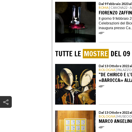
Dal 9 Febbraio 2023 a
ROMA
| CANOVA22 -
FIORENZO ZAFFIN
Il giorno 9 febbraio 2
Celebrazioni del Bic
inaugura presso Ca..
TUTTE LE
MOSTRE
DEL 09
Dal 13 Ottobre 2022 a
BOLOGNA
| PALAZZO 
"DE CHIRICO E L
«BAROCCA» ALLA
Dal 13 Ottobre 2022 a
BOLOGNA
| MUSEO D
MARCO ANGELINI