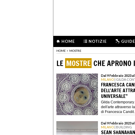
HOME
NOTIZIE
GUIDE
HOME
>
MOSTRE
LE
MOSTRE
CHE APRONO I
Dal 9 Febbraio 2023 a
MILANO
| GILDA CO
FRANCESCA CANDI
DELL'ARTE ATTR
UNIVERSALE"
Gilda Contemporary A
dell'arte attraverso
di Francesca Candit..
Dal 9 Febbraio 2023 a
MILANO
| BUILDING
SEAN SHANAHAN.