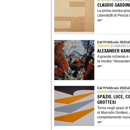
CLAUDIO GADDINI
La prima mostra pro
Liberatutti di Pescia 
Dal 9 Febbraio 2023 a
TREVISO
| CASA DEI 
ALEXANDER KANE
A grande richiesta è 
la mostra “Alexander 
Dal 9 Febbraio 2023 a
ROMA
| MICRO ARTI V
SPAZIO, LUCE, C
GROTTESI
Torna negli spazi di 
di Marcello Grottesi,
completamente nuovo,