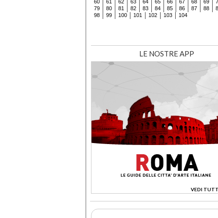
60
61
62
63
64
65
66
67
68
69
79
80
81
82
83
84
85
86
87
88
98
99
100
101
102
103
104
LE NOSTRE APP
VEDI TUTT
>