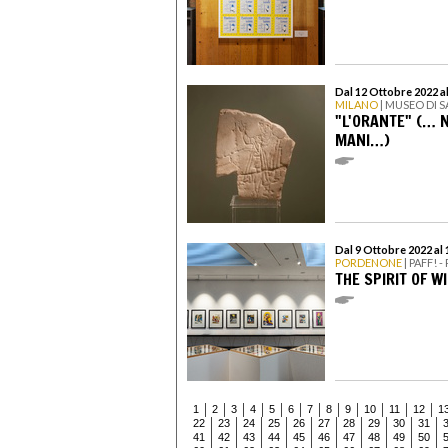
Dal 12 Ottobre 2022 al
MILANO
| MUSEO DI 
"L'ORANTE" (… 
MANI…)
Dal 9 Ottobre 2022 al 
PORDENONE
| PAFF! 
THE SPIRIT OF W
1
2
3
4
5
6
7
8
9
10
11
12
1
22
23
24
25
26
27
28
29
30
31
41
42
43
44
45
46
47
48
49
50