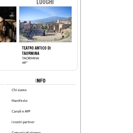
LUOGHI
TEATRO ANTICO DI
TAORMINA
TAORMINA
I
NFO
Chi siamo
Manifesto
Canali e APP
I nostri partner
Comunicati stampa