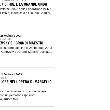
. PEHHIA. E LA GRANDE ONDA
dotta nel 2023 dalla Fondazione POMA
(Pistoia) è dedicata a Claudio Gaddini, ...
l 28 Febbraio 2023
CARRARESI
VSKY E I GRANDI MAESTRI
stata prorogata fino al 28 febbraio 2023
Kanevsky e i Grandi Maestri” ospitata ...
l 16 Febbraio 2023
ISIVE
OLORE NELL’OPERA DI MARCELLO
Micro a distanza di un anno l’opera
 con un percorso espositivo
 arricchito d...