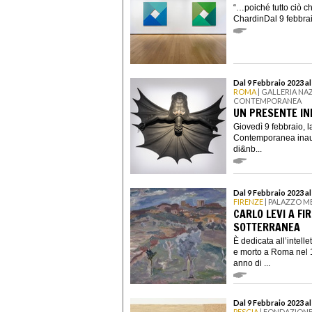
“…poiché tutto ciò c
ChardinDal 9 febbra
Dal 9 Febbraio 2023 a
ROMA
| GALLERIA NA
CONTEMPORANEA
UN PRESENTE IN
Giovedì 9 febbraio, 
Contemporanea inaug
di&nb...
Dal 9 Febbraio 2023 a
FIRENZE
| PALAZZO M
CARLO LEVI A FI
SOTTERRANEA
È dedicata all’intell
e morto a Roma nel 1
anno di ...
Dal 9 Febbraio 2023 a
PESCIA
| FONDAZIONE