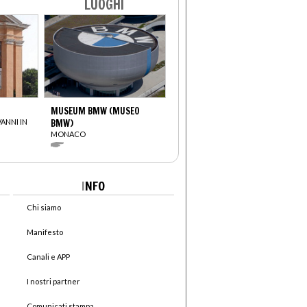
LUOGHI
MUSEUM BMW (MUSEO
VANNI IN
BMW)
MONACO
I
NFO
Chi siamo
Manifesto
Canali e APP
I nostri partner
Comunicati stampa