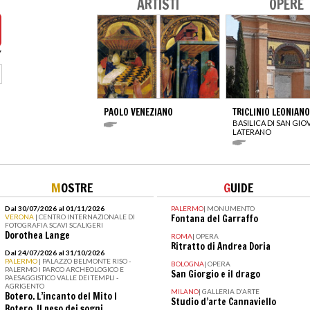
ARTISTI
OPERE
PAOLO VENEZIANO
TRICLINIO LEONIANO
BASILICA DI SAN GIO
LATERANO
M
OSTRE
G
UIDE
Dal 30/07/2026 al 01/11/2026
PALERMO
|
MONUMENTO
VERONA
| CENTRO INTERNAZIONALE DI
Fontana del Garraffo
FOTOGRAFIA SCAVI SCALIGERI
Dorothea Lange
ROMA
|
OPERA
Ritratto di Andrea Doria
Dal 24/07/2026 al 31/10/2026
PALERMO
| PALAZZO BELMONTE RISO -
BOLOGNA
|
OPERA
PALERMO I PARCO ARCHEOLOGICO E
San Giorgio e il drago
PAESAGGISTICO VALLE DEI TEMPLI -
AGRIGENTO
MILANO
|
GALLERIA D'ARTE
Botero. L’incanto del Mito I
Studio d’arte Cannaviello
Botero. Il peso dei sogni