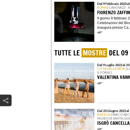
Dal 9 Febbraio 2023 a
ROMA
| CANOVA22 -
FIORENZO ZAFFIN
Il giorno 9 febbraio 2
Celebrazioni del Bic
inaugura presso Ca..
TUTTE LE
MOSTRE
DEL 09
Dal 9 Luglio 2022 al 2
CITTÀ DELLA PIEVE
| 
IL FORNO
VALENTINA VANN
Dal 23 Giugno 2022 al 
BRESCIA
| PARCO AR
MUSEO DI SANTA GIU
ISGRÒ CANCELLA