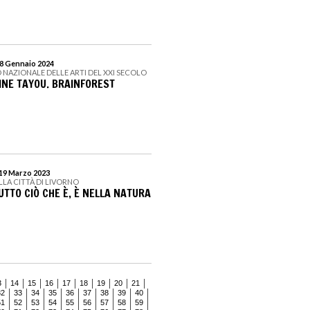
28 Gennaio 2024
 NAZIONALE DELLE ARTI DEL XXI SECOLO
NE TAYOU. BRAINFOREST
 19 Marzo 2023
LLA CITTÀ DI LIVORNO
TUTTO CIÒ CHE È, È NELLA NATURA
3
14
15
16
17
18
19
20
21
32
33
34
35
36
37
38
39
40
51
52
53
54
55
56
57
58
59