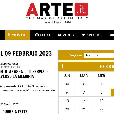
venerdì 7 agosto 2026
MOSTRE
FOTO
VIDEO
SPECIALI
L 09 FEBBRAIO 2023
Regione
l 3 Marzo 2023
FEBB
NTEMPORARY ART
TO. AKASHA - "IL SERVIZIO
AVERSO LA MEMORIA
LUN
MAR
MER
30
31
1
rt presenta AKASHA - "Il servizio
 la memoria universale", mostra personale
6
7
8
.
13
14
15
l 25 Marzo 2023
20
21
22
 CUORE A FETTE