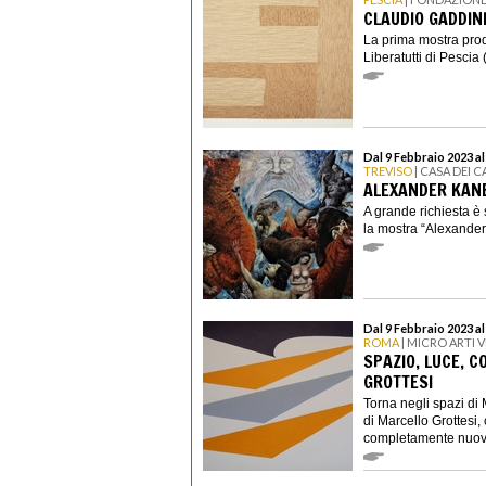
CLAUDIO GADDINI
La prima mostra pro
Liberatutti di Pescia 
Dal 9 Febbraio 2023 a
TREVISO
| CASA DEI 
ALEXANDER KANE
A grande richiesta è 
la mostra “Alexander 
Dal 9 Febbraio 2023 a
ROMA
| MICRO ARTI V
SPAZIO, LUCE, C
GROTTESI
Torna negli spazi di 
di Marcello Grottesi,
completamente nuovo,