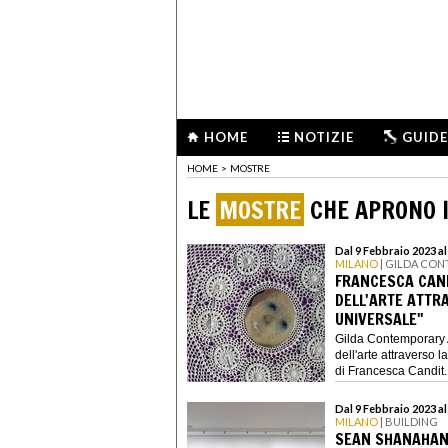
HOME
NOTIZIE
GUIDE
HOME
>
MOSTRE
LE
MOSTRE
CHE APRONO I
Dal 9 Febbraio 2023 a
MILANO
| GILDA CO
FRANCESCA CANDI
DELL'ARTE ATTR
UNIVERSALE"
Gilda Contemporary A
dell'arte attraverso
di Francesca Candit..
Dal 9 Febbraio 2023 a
MILANO
| BUILDING
SEAN SHANAHAN.