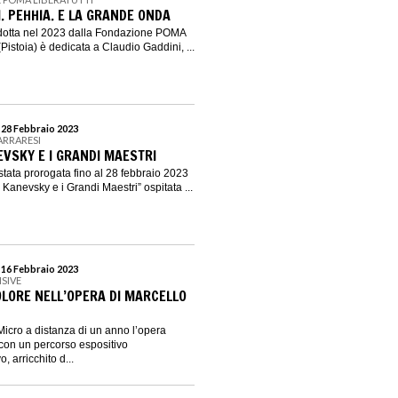
. PEHHIA. E LA GRANDE ONDA
dotta nel 2023 dalla Fondazione POMA
(Pistoia) è dedicata a Claudio Gaddini, ...
l 28 Febbraio 2023
CARRARESI
VSKY E I GRANDI MAESTRI
stata prorogata fino al 28 febbraio 2023
Kanevsky e i Grandi Maestri” ospitata ...
l 16 Febbraio 2023
ISIVE
OLORE NELL’OPERA DI MARCELLO
Micro a distanza di un anno l’opera
 con un percorso espositivo
 arricchito d...