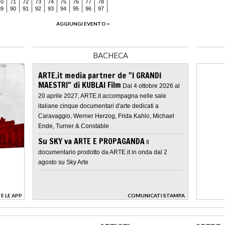
70
71
72
73
74
75
76
77
78
89
90
91
92
93
94
95
96
97
AGGIUNGI EVENTO >
BACHECA
ARTE.it media partner de "I GRANDI
MAESTRI" di KUBLAI Film
Dal 4 ottobre 2026 al
20 aprile 2027, ARTE.it accompagna nelle sale
italiane cinque documentari d'arte dedicati a
Caravaggio, Werner Herzog, Frida Kahlo, Michael
Ende, Turner & Constable
Su SKY va ARTE E PROPAGANDA
Il
documentario prodotto da ARTE.it in onda dal 2
agosto su Sky Arte
E LE APP
COMUNICATI STAMPA
>