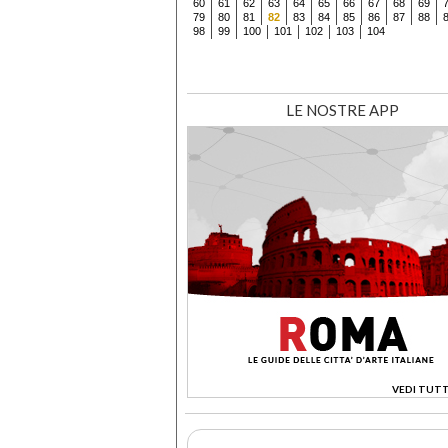
60
61
62
63
64
65
66
67
68
69
79
80
81
82
83
84
85
86
87
88
98
99
100
101
102
103
104
LE NOSTRE APP
VEDI TUTT
>