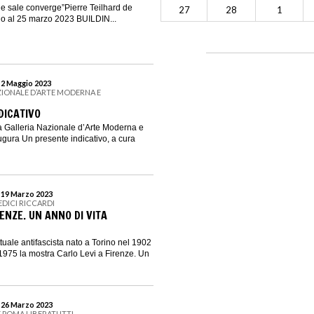
he sale converge”Pierre Teilhard de
27
28
1
io al 25 marzo 2023 BUILDIN...
l 2 Maggio 2023
ZIONALE D’ARTE MODERNA E
DICATIVO
la Galleria Nazionale d’Arte Moderna e
ura Un presente indicativo, a cura
l 19 Marzo 2023
EDICI RICCARDI
RENZE. UN ANNO DI VITA
ettuale antifascista nato a Torino nel 1902
975 la mostra Carlo Levi a Firenze. Un
l 26 Marzo 2023
 POMA LIBERATUTTI