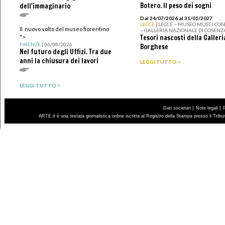
Botero. Il peso dei sogni
dell'immaginario
Dal 24/07/2026 al 31/01/2027
LECCE
| LECCE – MUSEO MUST I CO
Il nuovo volto del museo fiorentino
– GALLERIA NAZIONALE DI COSENZ
Tesori nascosti della Galleri
">
FIRENZE
| 06/08/2026
Borghese
Nel futuro degli Uffizi. Tra due
anni la chiusura dei lavori
LEGGI TUTTO >
LEGGI TUTTO >
|
|
Dati societari
Note legali
ARTE.it è una testata giornalistica online iscritta al Registro della Stampa presso il Trib