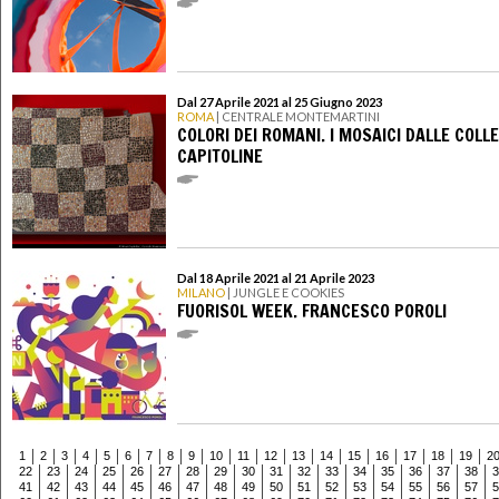
Dal 27 Aprile 2021 al 25 Giugno 2023
ROMA
| CENTRALE MONTEMARTINI
COLORI DEI ROMANI. I MOSAICI DALLE COLLE
CAPITOLINE
Dal 18 Aprile 2021 al 21 Aprile 2023
MILANO
| JUNGLE E COOKIES
FUORISOL WEEK. FRANCESCO POROLI
1
2
3
4
5
6
7
8
9
10
11
12
13
14
15
16
17
18
19
2
22
23
24
25
26
27
28
29
30
31
32
33
34
35
36
37
38
3
41
42
43
44
45
46
47
48
49
50
51
52
53
54
55
56
57
5