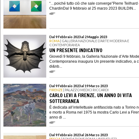
“…poiché tutto ciò che sale converge”Pierre Teilhard
ChardinDal 9 febbraio al 25 marzo 2023 BUILDIN...
Dal 9 Febbraio 2023 al 2 Maggio 2023
ROMA
| GALLERIA NAZIONALE D’ARTE MODERNA E
CONTEMPORANEA
UN PRESENTE INDICATIVO
Giovedì 9 febbraio, la Galleria Nazionale d’Arte Mod
Contemporanea inaugura Un presente indicativo, a c
di&nb...
Dal 9 Febbraio 2023 al 19 Marzo 2023
FIRENZE
| PALAZZO MEDICI RICCARDI
CARLO LEVI A FIRENZE. UN ANNO DI VITA
SOTTERRANEA
È dedicata all’intellettuale antifascista nato a Torino 
e morto a Roma nel 1975 la mostra Carlo Levi a Fire
anno di ...
Dal 9 Febbraio 2023 al 26 Marzo 2023
PESCIA
| FONDAZIONE POMA LIBERATUTTI