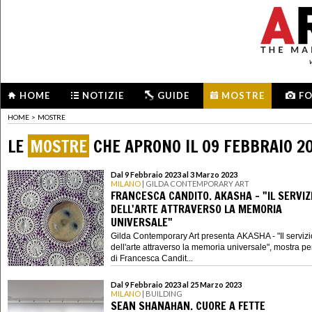
HOME
NOTIZIE
GUIDE
MOSTRE
F
HOME
>
MOSTRE
LE
MOSTRE
CHE APRONO IL 09 FEBBRAIO 2
Dal 9 Febbraio 2023 al 3 Marzo 2023
MILANO
| GILDA CONTEMPORARY ART
FRANCESCA CANDITO. AKASHA - "IL SERVIZ
DELL'ARTE ATTRAVERSO LA MEMORIA
UNIVERSALE"
Gilda Contemporary Art presenta AKASHA - "Il servizi
dell'arte attraverso la memoria universale", mostra p
di Francesca Candit...
Dal 9 Febbraio 2023 al 25 Marzo 2023
MILANO
| BUILDING
SEAN SHANAHAN. CUORE A FETTE