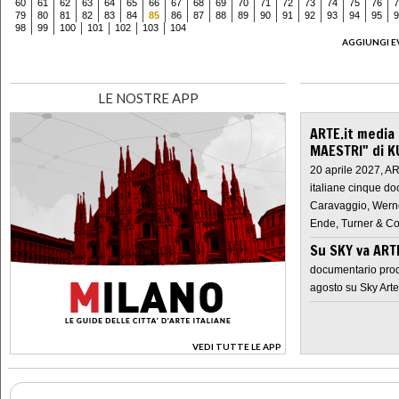
60
61
62
63
64
65
66
67
68
69
70
71
72
73
74
75
76
7
79
80
81
82
83
84
85
86
87
88
89
90
91
92
93
94
95
9
98
99
100
101
102
103
104
AGGIUNGI E
LE NOSTRE APP
ARTE.it media
MAESTRI" di K
20 aprile 2027, A
italiane cinque do
Caravaggio, Werne
Ende, Turner & Co
Su SKY va AR
documentario prod
agosto su Sky Arte
VEDI TUTTE LE APP
>