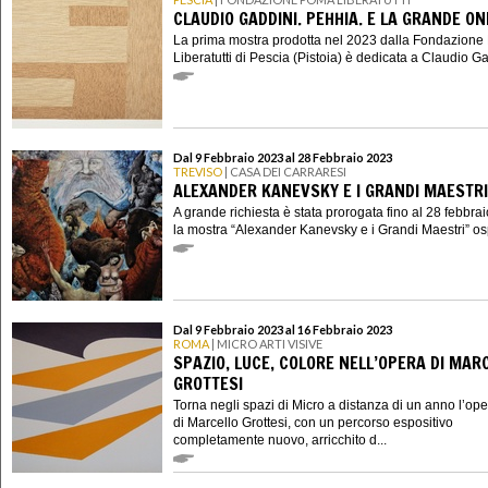
CLAUDIO GADDINI. PEHHIA. E LA GRANDE O
La prima mostra prodotta nel 2023 dalla Fondazion
Liberatutti di Pescia (Pistoia) è dedicata a Claudio Gad
Dal 9 Febbraio 2023 al 28 Febbraio 2023
TREVISO
| CASA DEI CARRARESI
ALEXANDER KANEVSKY E I GRANDI MAESTRI
A grande richiesta è stata prorogata fino al 28 febbra
la mostra “Alexander Kanevsky e i Grandi Maestri” ospi
Dal 9 Febbraio 2023 al 16 Febbraio 2023
ROMA
| MICRO ARTI VISIVE
SPAZIO, LUCE, COLORE NELL’OPERA DI MAR
GROTTESI
Torna negli spazi di Micro a distanza di un anno l’op
di Marcello Grottesi, con un percorso espositivo
completamente nuovo, arricchito d...