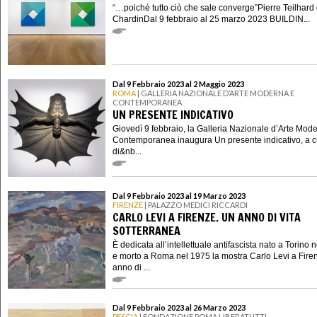
“…poiché tutto ciò che sale converge”Pierre Teilhard
ChardinDal 9 febbraio al 25 marzo 2023 BUILDIN...
Dal 9 Febbraio 2023 al 2 Maggio 2023
ROMA
| GALLERIA NAZIONALE D’ARTE MODERNA E
CONTEMPORANEA
UN PRESENTE INDICATIVO
Giovedì 9 febbraio, la Galleria Nazionale d’Arte Mod
Contemporanea inaugura Un presente indicativo, a c
di&nb...
Dal 9 Febbraio 2023 al 19 Marzo 2023
FIRENZE
| PALAZZO MEDICI RICCARDI
CARLO LEVI A FIRENZE. UN ANNO DI VITA
SOTTERRANEA
È dedicata all’intellettuale antifascista nato a Torino 
e morto a Roma nel 1975 la mostra Carlo Levi a Fire
anno di ...
Dal 9 Febbraio 2023 al 26 Marzo 2023
PESCIA
| FONDAZIONE POMA LIBERATUTTI