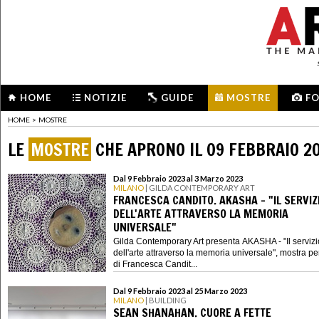
HOME
NOTIZIE
GUIDE
MOSTRE
F
HOME
>
MOSTRE
LE
MOSTRE
CHE APRONO IL 09 FEBBRAIO 2
Dal 9 Febbraio 2023 al 3 Marzo 2023
MILANO
| GILDA CONTEMPORARY ART
FRANCESCA CANDITO. AKASHA - "IL SERVIZ
DELL'ARTE ATTRAVERSO LA MEMORIA
UNIVERSALE"
Gilda Contemporary Art presenta AKASHA - "Il servizi
dell'arte attraverso la memoria universale", mostra p
di Francesca Candit...
Dal 9 Febbraio 2023 al 25 Marzo 2023
MILANO
| BUILDING
SEAN SHANAHAN. CUORE A FETTE