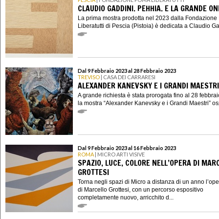
CLAUDIO GADDINI. PEHHIA. E LA GRANDE O
La prima mostra prodotta nel 2023 dalla Fondazion
Liberatutti di Pescia (Pistoia) è dedicata a Claudio Gad
Dal 9 Febbraio 2023 al 28 Febbraio 2023
TREVISO
| CASA DEI CARRARESI
ALEXANDER KANEVSKY E I GRANDI MAESTRI
A grande richiesta è stata prorogata fino al 28 febbra
la mostra “Alexander Kanevsky e i Grandi Maestri” ospi
Dal 9 Febbraio 2023 al 16 Febbraio 2023
ROMA
| MICRO ARTI VISIVE
SPAZIO, LUCE, COLORE NELL’OPERA DI MAR
GROTTESI
Torna negli spazi di Micro a distanza di un anno l’op
di Marcello Grottesi, con un percorso espositivo
completamente nuovo, arricchito d...