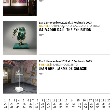
Dal 12 Novembre 2022 al 19 Febbraio 2023
NICHELINO
| PALAZZINA DI CACCIA DI STUPINIGI
SALVADOR DALÌ. THE EXHIBITION
Dal 11 Novembre 2022 al 15 Febbraio 2023
FIRENZE
| MUSEO NOVECENTO
JEAN ARP. LARME DE GALAXIE
1
2
3
4
5
6
7
8
9
10
11
12
13
14
15
16
17
18
19
2
22
23
24
25
26
27
28
29
30
31
32
33
34
35
36
37
38
3
41
42
43
44
45
46
47
48
49
50
51
52
53
54
55
56
57
5