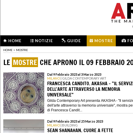
HOME
NOTIZIE
GUIDE
MOSTRE
F
HOME
>
MOSTRE
LE
MOSTRE
CHE APRONO IL 09 FEBBRAIO 2
Dal 9 Febbraio 2023 al 3 Marzo 2023
MILANO
| GILDA CONTEMPORARY ART
FRANCESCA CANDITO. AKASHA - "IL SERVIZ
DELL'ARTE ATTRAVERSO LA MEMORIA
UNIVERSALE"
Gilda Contemporary Art presenta AKASHA - "Il servizi
dell'arte attraverso la memoria universale", mostra p
di Francesca Candit...
Dal 9 Febbraio 2023 al 25 Marzo 2023
MILANO
| BUILDING
SEAN SHANAHAN. CUORE A FETTE