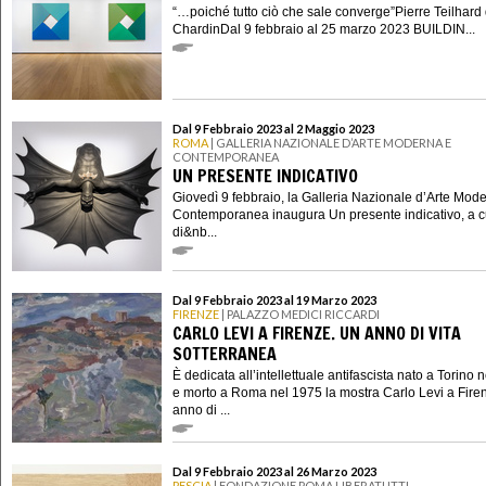
“…poiché tutto ciò che sale converge”Pierre Teilhard
ChardinDal 9 febbraio al 25 marzo 2023 BUILDIN...
Dal 9 Febbraio 2023 al 2 Maggio 2023
ROMA
| GALLERIA NAZIONALE D’ARTE MODERNA E
CONTEMPORANEA
UN PRESENTE INDICATIVO
Giovedì 9 febbraio, la Galleria Nazionale d’Arte Mod
Contemporanea inaugura Un presente indicativo, a c
di&nb...
Dal 9 Febbraio 2023 al 19 Marzo 2023
FIRENZE
| PALAZZO MEDICI RICCARDI
CARLO LEVI A FIRENZE. UN ANNO DI VITA
SOTTERRANEA
È dedicata all’intellettuale antifascista nato a Torino 
e morto a Roma nel 1975 la mostra Carlo Levi a Fire
anno di ...
Dal 9 Febbraio 2023 al 26 Marzo 2023
PESCIA
| FONDAZIONE POMA LIBERATUTTI