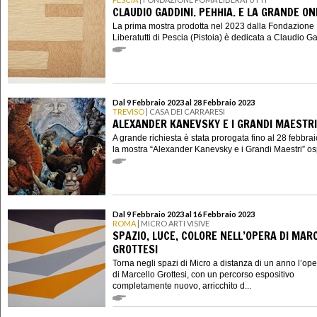
CLAUDIO GADDINI. PEHHIA. E LA GRANDE O
La prima mostra prodotta nel 2023 dalla Fondazion
Liberatutti di Pescia (Pistoia) è dedicata a Claudio Gad
Dal 9 Febbraio 2023 al 28 Febbraio 2023
TREVISO
| CASA DEI CARRARESI
ALEXANDER KANEVSKY E I GRANDI MAESTRI
A grande richiesta è stata prorogata fino al 28 febbra
la mostra “Alexander Kanevsky e i Grandi Maestri” ospi
Dal 9 Febbraio 2023 al 16 Febbraio 2023
ROMA
| MICRO ARTI VISIVE
SPAZIO, LUCE, COLORE NELL’OPERA DI MAR
GROTTESI
Torna negli spazi di Micro a distanza di un anno l’op
di Marcello Grottesi, con un percorso espositivo
completamente nuovo, arricchito d...