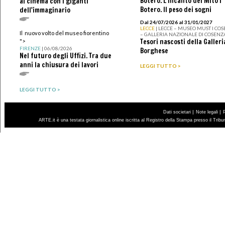
Botero. L’incanto del Mito I
al cinema con i giganti
Botero. Il peso dei sogni
dell'immaginario
Dal 24/07/2026 al 31/01/2027
LECCE
| LECCE – MUSEO MUST I CO
Il nuovo volto del museo fiorentino
– GALLERIA NAZIONALE DI COSENZ
Tesori nascosti della Galleri
">
FIRENZE
| 06/08/2026
Borghese
Nel futuro degli Uffizi. Tra due
anni la chiusura dei lavori
LEGGI TUTTO >
LEGGI TUTTO >
|
|
Dati societari
Note legali
ARTE.it è una testata giornalistica online iscritta al Registro della Stampa presso il Trib