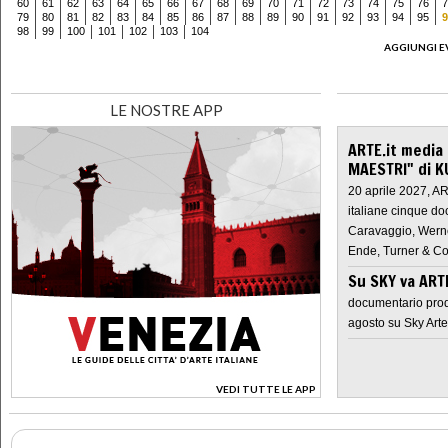
60
61
62
63
64
65
66
67
68
69
70
71
72
73
74
75
76
7
79
80
81
82
83
84
85
86
87
88
89
90
91
92
93
94
95
9
98
99
100
101
102
103
104
AGGIUNGI E
LE NOSTRE APP
ARTE.it media
MAESTRI" di K
20 aprile 2027, A
italiane cinque do
Caravaggio, Werne
Ende, Turner & Co
Su SKY va AR
documentario prod
agosto su Sky Arte
VEDI TUTTE LE APP
>