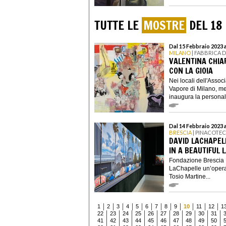
TUTTE LE
MOSTRE
DEL 18
Dal 15 Febbraio 2023 
MILANO
| FABBRICA 
VALENTINA CHIA
CON LA GIOIA
Nei locali dell'Assoc
Vapore di Milano, me
inaugura la personale
Dal 14 Febbraio 2023 
BRESCIA
| PINACOTE
DAVID LACHAPEL
IN A BEAUTIFUL 
Fondazione Brescia
LaChapelle un’opera 
Tosio Martine...
1
2
3
4
5
6
7
8
9
10
11
12
1
22
23
24
25
26
27
28
29
30
31
41
42
43
44
45
46
47
48
49
50