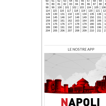
60
61
62
63
64
65
66
67
68
69
79
80
81
82
83
84
85
86
87
88
98
99
100
101
102
103
104
105
106
114
115
116
117
118
119
120
121
12
129
130
131
132
133
134
135
136
1
144
145
146
147
148
149
150
151
1
159
160
161
162
163
164
165
166
1
174
175
176
177
178
179
180
181
1
189
190
191
192
193
194
195
196
1
204
205
206
207
208
209
210
211
2
LE NOSTRE APP