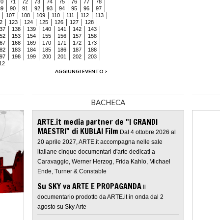
70
71
72
73
74
75
76
77
78
89
90
91
92
93
94
95
96
97
107
108
109
110
111
112
113
2
123
124
125
126
127
128
37
138
139
140
141
142
143
52
153
154
155
156
157
158
67
168
169
170
171
172
173
82
183
184
185
186
187
188
97
198
199
200
201
202
203
12
AGGIUNGI EVENTO >
BACHECA
ARTE.it media partner de "I GRANDI
MAESTRI" di KUBLAI Film
Dal 4 ottobre 2026 al
20 aprile 2027, ARTE.it accompagna nelle sale
italiane cinque documentari d'arte dedicati a
Caravaggio, Werner Herzog, Frida Kahlo, Michael
Ende, Turner & Constable
Su SKY va ARTE E PROPAGANDA
Il
documentario prodotto da ARTE.it in onda dal 2
agosto su Sky Arte