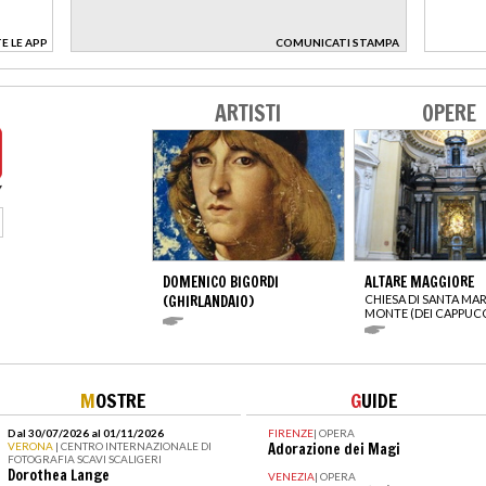
E LE APP
COMUNICATI STAMPA
>
ARTISTI
OPERE
DOMENICO BIGORDI
ALTARE MAGGIORE
(GHIRLANDAIO)
CHIESA DI SANTA MAR
MONTE (DEI CAPPUCC
M
OSTRE
G
UIDE
Dal 30/07/2026 al 01/11/2026
FIRENZE
|
OPERA
VERONA
| CENTRO INTERNAZIONALE DI
Adorazione dei Magi
FOTOGRAFIA SCAVI SCALIGERI
Dorothea Lange
VENEZIA
|
OPERA