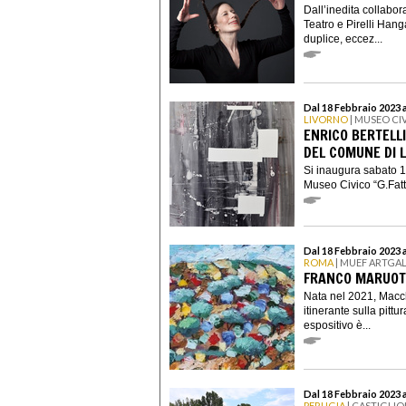
Dall’inedita collabor
Teatro e Pirelli Han
duplice, eccez...
Dal 18 Febbraio 2023 a
LIVORNO
| MUSEO CIV
ENRICO BERTELLI
DEL COMUNE DI 
Si inaugura sabato 18
Museo Civico “G.Fattor
Dal 18 Febbraio 2023 
ROMA
| MUEF ARTGA
FRANCO MARUOT
Nata nel 2021, Macc
itinerante sulla pittu
espositivo è...
Dal 18 Febbraio 2023 a
PERUGIA
| CASTIGLIO