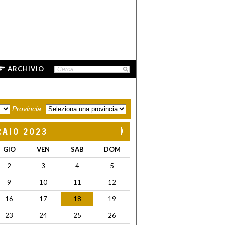
ARCHIVIO
Provincia
RAIO 2023
GIO
VEN
SAB
DOM
2
3
4
5
9
10
11
12
16
17
18
19
23
24
25
26