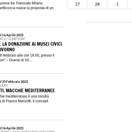
azione tra Triennale Milano
27
28
1
garBicocca nasce la proposta di un
l 16 Aprile 2023
ICO “G.FATTORI”
. LA DONAZIONE AI MUSEI CIVICI
LIVORNO
 febbraio alle ore 18.00, presso il
i” – Granai di Vil...
al 25 Febbraio 2023
LLERY
TI. MACCHIE MEDITERRANEE
hie mediterranee è una mostra
ra di Franco Maruotti. Il concept
l 16 Aprile 2023
NE DEL LAGO, CORCIANO, MAGIONE,