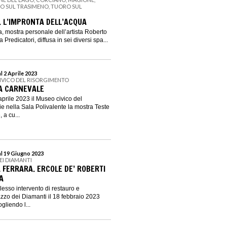
NO SUL TRASIMENO, TUORO SUL
. L’IMPRONTA DELL’ACQUA
a, mostra personale dell’artista Roberto
Predicatori, diffusa in sei diversi spa...
l 2 Aprile 2023
IVICO DEL RISORGIMENTO
 A CARNEVALE
aprile 2023 il Museo civico del
e nella Sala Polivalente la mostra Teste
 a cu...
al 19 Giugno 2023
EI DIAMANTI
 FERRARA. ERCOLE DE’ ROBERTI
A
lesso intervento di restauro e
azzo dei Diamanti il 18 febbraio 2023
ogliendo l...