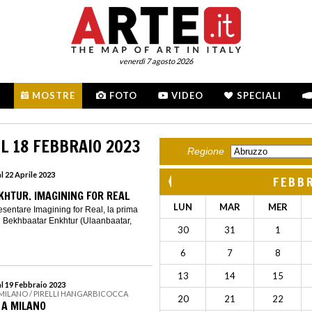
venerdì 7 agosto 2026
MOSTRE
FOTO
VIDEO
SPECIALI
L 18 FEBBRAIO 2023
Regione
l 22 Aprile 2023
FEBB
HTUR. IMAGINING FOR REAL
LUN
MAR
MER
resentare Imagining for Real, la prima
 Bekhbaatar Enkhtur (Ulaanbaatar,
30
31
1
6
7
8
13
14
15
al 19 Febbraio 2023
 MILANO / PIRELLI HANGARBICOCCA
20
21
22
 A MILANO