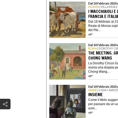
Dal 18 Febbraio 2023 
MONZA
| VILLA REAL
I MACCHIAIOLI E
FRANCIA E ITALI
Dal 18 febbraio al 2
Reale di Monza ospit
del Ple...
Dal 18 Febbraio 2023 
ROMA
| DOROTHY CI
THE MEETING. G
CHONG WANG
La Dorothy Circus Gal
scena una doppia per
Chong Wang...
Dal 18 Febbraio 2023 a
UDINE
| CASA CAVAZZ
INSIEME
Come il titolo sugger
per passare da un uo
uom...