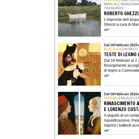
PANICALE, PASSIGNA
TRASIMENO
ROBERTO GHEZZI
L’impronta dell’acqu
Ghezzi a cura di Mara 
Dal 18 Febbraio 2023 a
BOLOGNA
| MUSEO C
TESTE DI LEGNO
Dal 18 febbraio al 2 
Risorgimento accogli
di legno a Carnevale,
Dal 18 Febbraio 2023 
FERRARA
| PALAZZO D
RINASCIMENTO A
E LORENZO COST
A seguito di un comp
riqualificazione, Pal
riaprirà i battenti acc