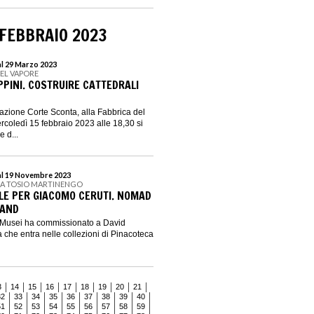
 FEBBRAIO 2023
al 29 Marzo 2023
DEL VAPORE
PPINI. COSTRUIRE CATTEDRALI
iazione Corte Sconta, alla Fabbrica del
rcoledì 15 febbraio 2023 alle 18,30 si
 d...
al 19 Novembre 2023
CA TOSIO MARTINENGO
LE PER GIACOMO CERUTI. NOMAD
LAND
 Musei ha commissionato a David
che entra nelle collezioni di Pinacoteca
3
14
15
16
17
18
19
20
21
32
33
34
35
36
37
38
39
40
51
52
53
54
55
56
57
58
59