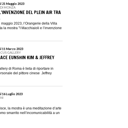
al 21 Maggio 2023
E DI MONZA
 L’INVENZIONE DEL PLEIN AIR TRA
A
1 maggio 2023, l’Orangerie della Villa
a la mostra "I Macchiaioli e l’invenzione
al 11 Marzo 2023
RCUS GALLERY
RACE EUNSHIN KIM & JEFFREY
lery di Roma è lieta di riportare in
sonale del pittore cinese Jeffrey
l 16 Luglio 2023
INI
isce, la mostra è una meditazione d’arte
mo smarrito nell’incomunicabilità a un