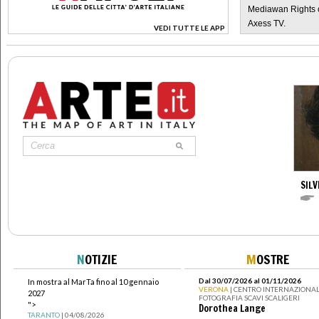
Mediawan Rights c
Axess TV.
VEDI TUTTE LE APP
>
SILV
N
OTIZIE
M
OSTRE
Dal 30/07/2026 al 01/11/2026
In mostra al MarTa fino al 10 gennaio
VERONA
| CENTRO INTERNAZIONAL
2027
FOTOGRAFIA SCAVI SCALIGERI
">
Dorothea Lange
TARANTO
| 04/08/2026