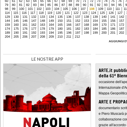
60
61
62
63
64
65
66
67
68
69
70
71
72
73
74
75
76
7
79
80
81
82
83
84
85
86
87
88
89
90
91
92
93
94
95
9
98
99
100
101
102
103
104
105
106
107
108
109
110
111
11
114
115
116
117
118
119
120
121
122
123
124
125
126
127
129
130
131
132
133
134
135
136
137
138
139
140
141
142
144
145
146
147
148
149
150
151
152
153
154
155
156
157
159
160
161
162
163
164
165
166
167
168
169
170
171
172
174
175
176
177
178
179
180
181
182
183
184
185
186
187
189
190
191
192
193
194
195
196
197
198
199
200
201
202
204
205
206
207
208
209
210
211
212
AGGIUNGI E
LE NOSTRE APP
ARTE.it pubbli
della 61ª Bien
occasione dell'ape
Internazionale d'A
Mappa Geopolitica
ARTE E PROPAG
documentario scrit
e Piero Muscarà pe
collaborazione con
grazie all'accordo 