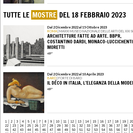
TUTTE LE
MOSTRE
DEL 18 FEBBRAIO 2023
Dal 2 Dicembre 2022 al 15 Ottobre 2023
ROMA
| MAXXI MUSEO NAZIONALE DELLE ARTI DEL XXI
ARCHITETTURE FATTE AD ARTE. BBPR,
COSTANTINO DARDI, MONACO-LUCCICHENTI,
MORETTI
Dal 2 Dicembre 2022 al 10 Aprile 2023
BARD
| FORTE DI BARD
IL DÉCO IN ITALIA, L’ELEGANZA DELLA MOD
1
2
3
4
5
6
7
8
9
10
11
12
13
14
15
16
17
18
19
2
22
23
24
25
26
27
28
29
30
31
32
33
34
35
36
37
38
3
41
42
43
44
45
46
47
48
49
50
51
52
53
54
55
56
57
5