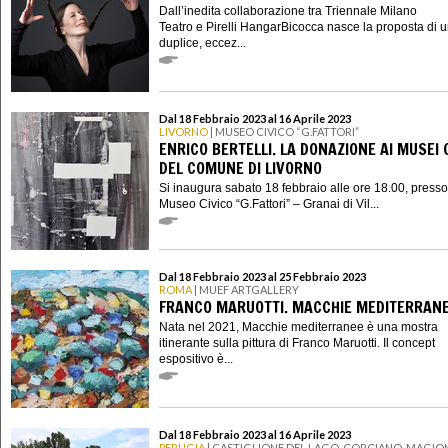
Dall’inedita collaborazione tra Triennale Milano
Teatro e Pirelli HangarBicocca nasce la proposta di 
duplice, eccez...
Dal 18 Febbraio 2023 al 16 Aprile 2023
LIVORNO
| MUSEO CIVICO “G.FATTORI”
ENRICO BERTELLI. LA DONAZIONE AI MUSEI C
DEL COMUNE DI LIVORNO
Si inaugura sabato 18 febbraio alle ore 18.00, presso 
Museo Civico “G.Fattori” – Granai di Vil...
Dal 18 Febbraio 2023 al 25 Febbraio 2023
ROMA
| MUEF ARTGALLERY
FRANCO MARUOTTI. MACCHIE MEDITERRAN
Nata nel 2021, Macchie mediterranee è una mostra
itinerante sulla pittura di Franco Maruotti. Il concept
espositivo è...
Dal 18 Febbraio 2023 al 16 Aprile 2023
PERUGIA
| CASTIGLIONE DEL LAGO, CORCIANO, MAGION