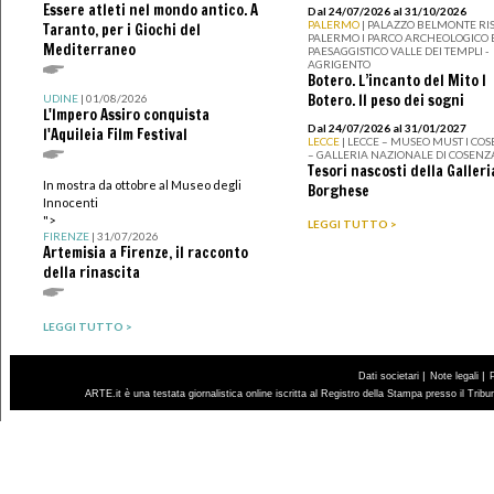
Essere atleti nel mondo antico. A
Dal 24/07/2026 al 31/10/2026
PALERMO
| PALAZZO BELMONTE RIS
Taranto, per i Giochi del
PALERMO I PARCO ARCHEOLOGICO 
Mediterraneo
PAESAGGISTICO VALLE DEI TEMPLI -
AGRIGENTO
Botero. L’incanto del Mito I
Botero. Il peso dei sogni
UDINE
| 01/08/2026
L'Impero Assiro conquista
Dal 24/07/2026 al 31/01/2027
l'Aquileia Film Festival
LECCE
| LECCE – MUSEO MUST I CO
– GALLERIA NAZIONALE DI COSENZ
Tesori nascosti della Galleri
In mostra da ottobre al Museo degli
Borghese
Innocenti
">
LEGGI TUTTO >
FIRENZE
| 31/07/2026
Artemisia a Firenze, il racconto
della rinascita
LEGGI TUTTO >
|
|
Dati societari
Note legali
ARTE.it è una testata giornalistica online iscritta al Registro della Stampa presso il Trib