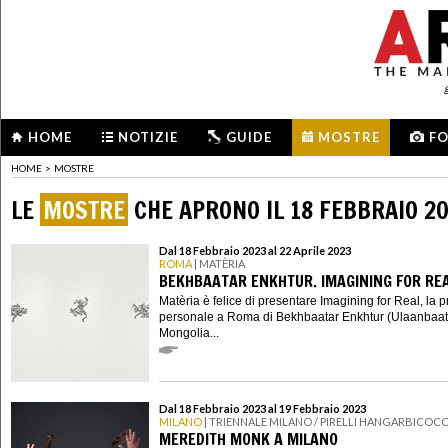
HOME
NOTIZIE
GUIDE
MOSTRE
F
HOME
>
MOSTRE
LE
MOSTRE
CHE APRONO IL 18 FEBBRAIO 2
Dal 18 Febbraio 2023 al 22 Aprile 2023
ROMA
| MATÈRIA
BEKHBAATAR ENKHTUR. IMAGINING FOR RE
Matèria è felice di presentare Imagining for Real, la 
personale a Roma di Bekhbaatar Enkhtur (Ulaanbaat
Mongolia...
Dal 18 Febbraio 2023 al 19 Febbraio 2023
MILANO
| TRIENNALE MILANO / PIRELLI HANGARBICOC
MEREDITH MONK A MILANO