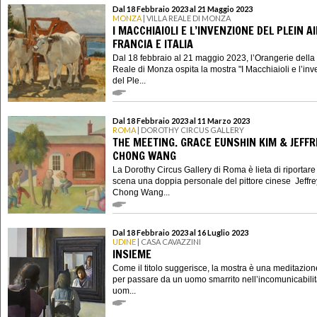
Dal 18 Febbraio 2023 al 21 Maggio 2023
MONZA
| VILLA REALE DI MONZA
I MACCHIAIOLI E L’INVENZIONE DEL PLEIN A
FRANCIA E ITALIA
Dal 18 febbraio al 21 maggio 2023, l’Orangerie della 
Reale di Monza ospita la mostra "I Macchiaioli e l’in
del Ple...
Dal 18 Febbraio 2023 al 11 Marzo 2023
ROMA
| DOROTHY CIRCUS GALLERY
THE MEETING. GRACE EUNSHIN KIM & JEFFR
CHONG WANG
La Dorothy Circus Gallery di Roma è lieta di riportare
scena una doppia personale del pittore cinese Jeffre
Chong Wang...
Dal 18 Febbraio 2023 al 16 Luglio 2023
UDINE
| CASA CAVAZZINI
INSIEME
Come il titolo suggerisce, la mostra è una meditazion
per passare da un uomo smarrito nell’incomunicabilit
uom...