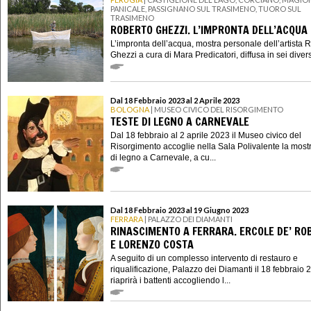
PANICALE, PASSIGNANO SUL TRASIMENO, TUORO SUL
TRASIMENO
ROBERTO GHEZZI. L’IMPRONTA DELL’ACQUA
L’impronta dell’acqua, mostra personale dell’artista 
Ghezzi a cura di Mara Predicatori, diffusa in sei divers
Dal 18 Febbraio 2023 al 2 Aprile 2023
BOLOGNA
| MUSEO CIVICO DEL RISORGIMENTO
TESTE DI LEGNO A CARNEVALE
Dal 18 febbraio al 2 aprile 2023 il Museo civico del
Risorgimento accoglie nella Sala Polivalente la most
di legno a Carnevale, a cu...
Dal 18 Febbraio 2023 al 19 Giugno 2023
FERRARA
| PALAZZO DEI DIAMANTI
RINASCIMENTO A FERRARA. ERCOLE DE’ RO
E LORENZO COSTA
A seguito di un complesso intervento di restauro e
riqualificazione, Palazzo dei Diamanti il 18 febbraio 
riaprirà i battenti accogliendo l...