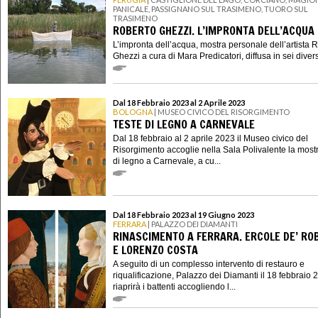
PANICALE, PASSIGNANO SUL TRASIMENO, TUORO SUL
TRASIMENO
ROBERTO GHEZZI. L’IMPRONTA DELL’ACQUA
L’impronta dell’acqua, mostra personale dell’artista 
Ghezzi a cura di Mara Predicatori, diffusa in sei divers
Dal 18 Febbraio 2023 al 2 Aprile 2023
BOLOGNA
| MUSEO CIVICO DEL RISORGIMENTO
TESTE DI LEGNO A CARNEVALE
Dal 18 febbraio al 2 aprile 2023 il Museo civico del
Risorgimento accoglie nella Sala Polivalente la most
di legno a Carnevale, a cu...
Dal 18 Febbraio 2023 al 19 Giugno 2023
FERRARA
| PALAZZO DEI DIAMANTI
RINASCIMENTO A FERRARA. ERCOLE DE’ RO
E LORENZO COSTA
A seguito di un complesso intervento di restauro e
riqualificazione, Palazzo dei Diamanti il 18 febbraio 
riaprirà i battenti accogliendo l...