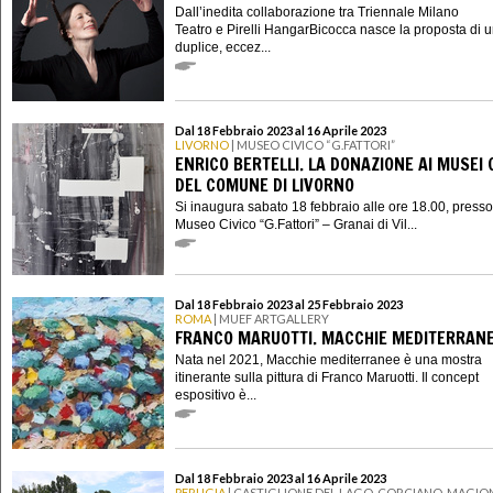
Dall’inedita collaborazione tra Triennale Milano
Teatro e Pirelli HangarBicocca nasce la proposta di 
duplice, eccez...
Dal 18 Febbraio 2023 al 16 Aprile 2023
LIVORNO
| MUSEO CIVICO “G.FATTORI”
ENRICO BERTELLI. LA DONAZIONE AI MUSEI C
DEL COMUNE DI LIVORNO
Si inaugura sabato 18 febbraio alle ore 18.00, presso 
Museo Civico “G.Fattori” – Granai di Vil...
Dal 18 Febbraio 2023 al 25 Febbraio 2023
ROMA
| MUEF ARTGALLERY
FRANCO MARUOTTI. MACCHIE MEDITERRAN
Nata nel 2021, Macchie mediterranee è una mostra
itinerante sulla pittura di Franco Maruotti. Il concept
espositivo è...
Dal 18 Febbraio 2023 al 16 Aprile 2023
PERUGIA
| CASTIGLIONE DEL LAGO, CORCIANO, MAGION