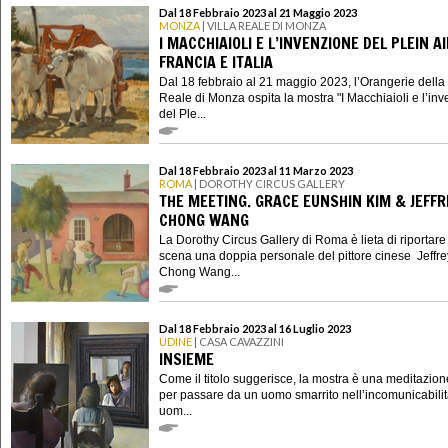
Dal 18 Febbraio 2023 al 21 Maggio 2023
MONZA
| VILLA REALE DI MONZA
I MACCHIAIOLI E L’INVENZIONE DEL PLEIN A
FRANCIA E ITALIA
Dal 18 febbraio al 21 maggio 2023, l’Orangerie della 
Reale di Monza ospita la mostra "I Macchiaioli e l’in
del Ple...
Dal 18 Febbraio 2023 al 11 Marzo 2023
ROMA
| DOROTHY CIRCUS GALLERY
THE MEETING. GRACE EUNSHIN KIM & JEFFR
CHONG WANG
La Dorothy Circus Gallery di Roma è lieta di riportare
scena una doppia personale del pittore cinese Jeffre
Chong Wang...
Dal 18 Febbraio 2023 al 16 Luglio 2023
UDINE
| CASA CAVAZZINI
INSIEME
Come il titolo suggerisce, la mostra è una meditazion
per passare da un uomo smarrito nell’incomunicabilit
uom...