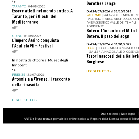
">
Dorothea Lange
TARANTO
| 04/08/2026
Essere atleti nel mondo antico. A
Dal 24/07/2026 al 31/10/2026
PALERMO
| PALAZZO BELMONTE RIS
Taranto, per i Giochi del
PALERMO I PARCO ARCHEOLOGICO 
Mediterraneo
PAESAGGISTICO VALLE DEI TEMPLI -
AGRIGENTO
Botero. L’incanto del Mito I
Botero. Il peso dei sogni
UDINE
| 01/08/2026
L'Impero Assiro conquista
Dal 24/07/2026 al 31/01/2027
l'Aquileia Film Festival
LECCE
| LECCE – MUSEO MUST I CO
– GALLERIA NAZIONALE DI COSENZ
Tesori nascosti della Galleri
In mostra da ottobre al Museo degli
Borghese
Innocenti
">
LEGGI TUTTO >
FIRENZE
| 31/07/2026
Artemisia a Firenze, il racconto
della rinascita
LEGGI TUTTO >
|
|
Dati societari
Note legali
ARTE.it è una testata giornalistica online iscritta al Registro della Stampa presso il Trib