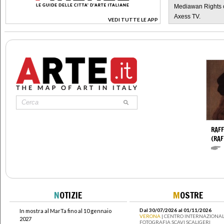
Mediawan Rights c
Axess TV.
VEDI TUTTE LE APP
>
RAFF
(RAF
N
OTIZIE
M
OSTRE
Dal 30/07/2026 al 01/11/2026
In mostra al MarTa fino al 10 gennaio
VERONA
| CENTRO INTERNAZIONAL
2027
FOTOGRAFIA SCAVI SCALIGERI