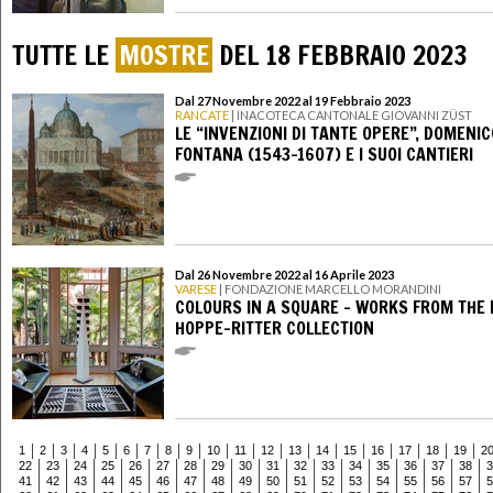
TUTTE LE
MOSTRE
DEL 18 FEBBRAIO 2023
Dal 27 Novembre 2022 al 19 Febbraio 2023
RANCATE
| INACOTECA CANTONALE GIOVANNI ZÜST
LE “INVENZIONI DI TANTE OPERE”, DOMENIC
FONTANA (1543-1607) E I SUOI CANTIERI
Dal 26 Novembre 2022 al 16 Aprile 2023
VARESE
| FONDAZIONE MARCELLO MORANDINI
COLOURS IN A SQUARE - WORKS FROM THE 
HOPPE-RITTER COLLECTION
1
2
3
4
5
6
7
8
9
10
11
12
13
14
15
16
17
18
19
2
22
23
24
25
26
27
28
29
30
31
32
33
34
35
36
37
38
3
41
42
43
44
45
46
47
48
49
50
51
52
53
54
55
56
57
5