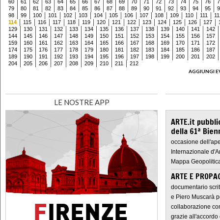
60
61
62
63
64
65
66
67
68
69
70
71
72
73
74
75
76
7
79
80
81
82
83
84
85
86
87
88
89
90
91
92
93
94
95
9
98
99
100
101
102
103
104
105
106
107
108
109
110
111
11
114
115
116
117
118
119
120
121
122
123
124
125
126
127
129
130
131
132
133
134
135
136
137
138
139
140
141
142
144
145
146
147
148
149
150
151
152
153
154
155
156
157
159
160
161
162
163
164
165
166
167
168
169
170
171
172
174
175
176
177
178
179
180
181
182
183
184
185
186
187
189
190
191
192
193
194
195
196
197
198
199
200
201
202
204
205
206
207
208
209
210
211
212
AGGIUNGI E
LE NOSTRE APP
ARTE.it pubbli
della 61ª Bien
occasione dell'ape
Internazionale d'A
Mappa Geopolitica
ARTE E PROPAG
documentario scrit
e Piero Muscarà pe
collaborazione con
grazie all'accordo 