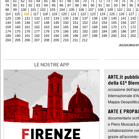
60
61
62
63
64
65
66
67
68
69
70
71
72
73
74
75
76
7
79
80
81
82
83
84
85
86
87
88
89
90
91
92
93
94
95
9
98
99
100
101
102
103
104
105
106
107
108
109
110
111
11
114
115
116
117
118
119
120
121
122
123
124
125
126
127
129
130
131
132
133
134
135
136
137
138
139
140
141
142
144
145
146
147
148
149
150
151
152
153
154
155
156
157
159
160
161
162
163
164
165
166
167
168
169
170
171
172
174
175
176
177
178
179
180
181
182
183
184
185
186
187
189
190
191
192
193
194
195
196
197
198
199
200
201
202
204
205
206
207
208
209
210
211
212
AGGIUNGI E
LE NOSTRE APP
ARTE.it pubbli
della 61ª Bien
occasione dell'ape
Internazionale d'A
Mappa Geopolitica
ARTE E PROPAG
documentario scrit
e Piero Muscarà pe
collaborazione con
grazie all'accordo 