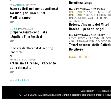
">
Dorothea Lange
TARANTO
| 04/08/2026
Essere atleti nel mondo antico. A
Dal 24/07/2026 al 31/10/2026
PALERMO
| PALAZZO BELMONTE RIS
Taranto, per i Giochi del
PALERMO I PARCO ARCHEOLOGICO 
Mediterraneo
PAESAGGISTICO VALLE DEI TEMPLI -
AGRIGENTO
Botero. L’incanto del Mito I
Botero. Il peso dei sogni
UDINE
| 01/08/2026
L'Impero Assiro conquista
Dal 24/07/2026 al 31/01/2027
l'Aquileia Film Festival
LECCE
| LECCE – MUSEO MUST I CO
– GALLERIA NAZIONALE DI COSENZ
Tesori nascosti della Galleri
In mostra da ottobre al Museo degli
Borghese
Innocenti
">
LEGGI TUTTO >
FIRENZE
| 31/07/2026
Artemisia a Firenze, il racconto
della rinascita
LEGGI TUTTO >
|
|
Dati societari
Note legali
ARTE.it è una testata giornalistica online iscritta al Registro della Stampa presso il Trib