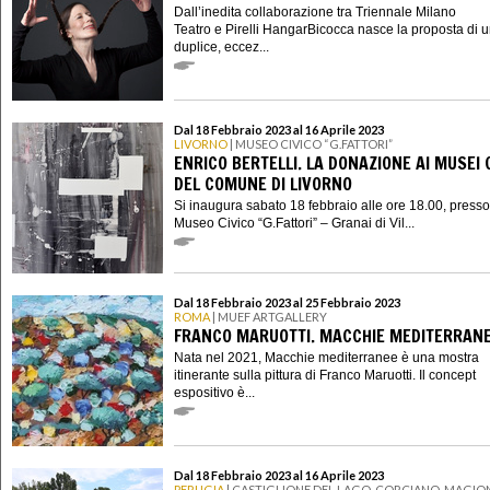
Dall’inedita collaborazione tra Triennale Milano
Teatro e Pirelli HangarBicocca nasce la proposta di 
duplice, eccez...
Dal 18 Febbraio 2023 al 16 Aprile 2023
LIVORNO
| MUSEO CIVICO “G.FATTORI”
ENRICO BERTELLI. LA DONAZIONE AI MUSEI C
DEL COMUNE DI LIVORNO
Si inaugura sabato 18 febbraio alle ore 18.00, presso 
Museo Civico “G.Fattori” – Granai di Vil...
Dal 18 Febbraio 2023 al 25 Febbraio 2023
ROMA
| MUEF ARTGALLERY
FRANCO MARUOTTI. MACCHIE MEDITERRAN
Nata nel 2021, Macchie mediterranee è una mostra
itinerante sulla pittura di Franco Maruotti. Il concept
espositivo è...
Dal 18 Febbraio 2023 al 16 Aprile 2023
PERUGIA
| CASTIGLIONE DEL LAGO, CORCIANO, MAGION