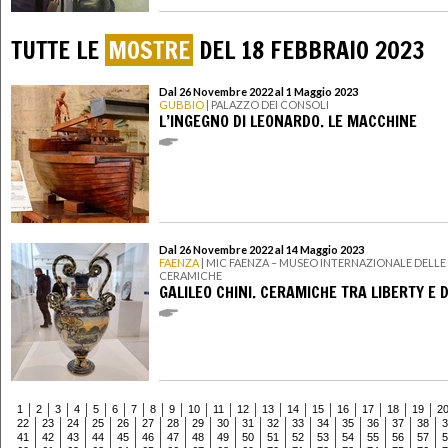
TUTTE LE
MOSTRE
DEL 18 FEBBRAIO 2023
Dal 26 Novembre 2022 al 1 Maggio 2023
GUBBIO
| PALAZZO DEI CONSOLI
L’INGEGNO DI LEONARDO. LE MACCHINE
Dal 26 Novembre 2022 al 14 Maggio 2023
FAENZA
| MIC FAENZA – MUSEO INTERNAZIONALE DELLE
CERAMICHE
GALILEO CHINI. CERAMICHE TRA LIBERTY E 
1
2
3
4
5
6
7
8
9
10
11
12
13
14
15
16
17
18
19
2
22
23
24
25
26
27
28
29
30
31
32
33
34
35
36
37
38
3
41
42
43
44
45
46
47
48
49
50
51
52
53
54
55
56
57
5