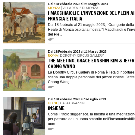
Dal 18 Febbraio 2023 al 21 Maggio 2023
MONZA
| VILLA REALE DI MONZA
I MACCHIAIOLI E L’INVENZIONE DEL PLEIN A
FRANCIA E ITALIA
Dal 18 febbraio al 21 maggio 2023, l’Orangerie della 
Reale di Monza ospita la mostra "I Macchiaioli e l’in
del Ple...
Dal 18 Febbraio 2023 al 11 Marzo 2023
ROMA
| DOROTHY CIRCUS GALLERY
THE MEETING. GRACE EUNSHIN KIM & JEFFR
CHONG WANG
La Dorothy Circus Gallery di Roma è lieta di riportare
scena una doppia personale del pittore cinese Jeffre
Chong Wang...
Dal 18 Febbraio 2023 al 16 Luglio 2023
UDINE
| CASA CAVAZZINI
INSIEME
Come il titolo suggerisce, la mostra è una meditazion
per passare da un uomo smarrito nell’incomunicabilit
uom...