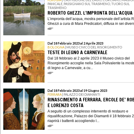
PANICALE, PASSIGNANO SUL TRASIMENO, TUORO SUL
TRASIMENO
ROBERTO GHEZZI. L’IMPRONTA DELL’ACQUA
L’impronta dell’acqua, mostra personale dell’artista 
Ghezzi a cura di Mara Predicatori, diffusa in sei divers
Dal 18 Febbraio 2023 al 2 Aprile 2023
BOLOGNA
| MUSEO CIVICO DEL RISORGIMENTO
TESTE DI LEGNO A CARNEVALE
Dal 18 febbraio al 2 aprile 2023 il Museo civico del
Risorgimento accoglie nella Sala Polivalente la most
di legno a Carnevale, a cu...
Dal 18 Febbraio 2023 al 19 Giugno 2023
FERRARA
| PALAZZO DEI DIAMANTI
RINASCIMENTO A FERRARA. ERCOLE DE’ RO
E LORENZO COSTA
A seguito di un complesso intervento di restauro e
riqualificazione, Palazzo dei Diamanti il 18 febbraio 
riaprirà i battenti accogliendo l...