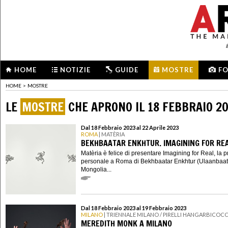
HOME
NOTIZIE
GUIDE
MOSTRE
F
HOME
>
MOSTRE
LE
MOSTRE
CHE APRONO IL 18 FEBBRAIO 2
Dal 18 Febbraio 2023 al 22 Aprile 2023
ROMA
| MATÈRIA
BEKHBAATAR ENKHTUR. IMAGINING FOR RE
Matèria è felice di presentare Imagining for Real, la 
personale a Roma di Bekhbaatar Enkhtur (Ulaanbaat
Mongolia...
Dal 18 Febbraio 2023 al 19 Febbraio 2023
MILANO
| TRIENNALE MILANO / PIRELLI HANGARBICOC
MEREDITH MONK A MILANO