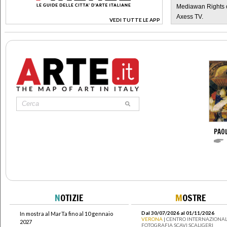
Mediawan Rights c
Axess TV.
VEDI TUTTE LE APP
>
PAO
N
OTIZIE
M
OSTRE
Dal 30/07/2026 al 01/11/2026
In mostra al MarTa fino al 10 gennaio
VERONA
| CENTRO INTERNAZIONAL
2027
FOTOGRAFIA SCAVI SCALIGERI