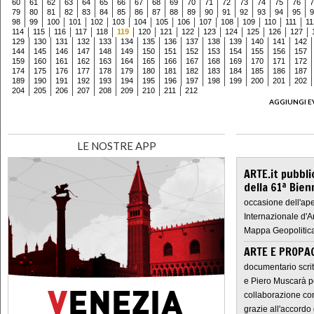
60
61
62
63
64
65
66
67
68
69
70
71
72
73
74
75
76
7
79
80
81
82
83
84
85
86
87
88
89
90
91
92
93
94
95
9
98
99
100
101
102
103
104
105
106
107
108
109
110
111
11
114
115
116
117
118
119
120
121
122
123
124
125
126
127
129
130
131
132
133
134
135
136
137
138
139
140
141
142
144
145
146
147
148
149
150
151
152
153
154
155
156
157
159
160
161
162
163
164
165
166
167
168
169
170
171
172
174
175
176
177
178
179
180
181
182
183
184
185
186
187
189
190
191
192
193
194
195
196
197
198
199
200
201
202
204
205
206
207
208
209
210
211
212
AGGIUNGI E
LE NOSTRE APP
ARTE.it pubbli
della 61ª Bien
occasione dell'ape
Internazionale d'A
Mappa Geopolitica
ARTE E PROPAG
documentario scrit
e Piero Muscarà pe
collaborazione con
grazie all'accordo 