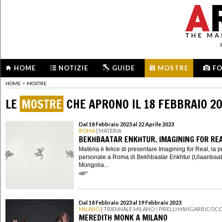
HOME
NOTIZIE
GUIDE
MOSTRE
F
HOME
>
MOSTRE
LE
MOSTRE
CHE APRONO IL 18 FEBBRAIO 2
Dal 18 Febbraio 2023 al 22 Aprile 2023
ROMA
| MATÈRIA
BEKHBAATAR ENKHTUR. IMAGINING FOR RE
Matèria è felice di presentare Imagining for Real, la 
personale a Roma di Bekhbaatar Enkhtur (Ulaanbaat
Mongolia...
Dal 18 Febbraio 2023 al 19 Febbraio 2023
MILANO
| TRIENNALE MILANO / PIRELLI HANGARBICOC
MEREDITH MONK A MILANO