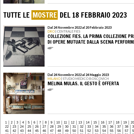
TUTTE LE
MOSTRE
DEL 18 FEBBRAIO 2023
Dal 24 Novembre 2022 al 20 Febbraio 2023
DRO
| CENTRALE FIES
COLLEZIONE FIES. LA PRIMA COLLEZIONE PR
DI OPERE MUTUATE DALLA SCENA PERFORM
Dal 24 Novembre 2022 al 24 Maggio 2023
MILANO
| STUDIO MEDICO BOSCOVICH
MELINA MULAS. IL GESTO È OFFERTA
1
2
3
4
5
6
7
8
9
10
11
12
13
14
15
16
17
18
19
2
22
23
24
25
26
27
28
29
30
31
32
33
34
35
36
37
38
3
41
42
43
44
45
46
47
48
49
50
51
52
53
54
55
56
57
5