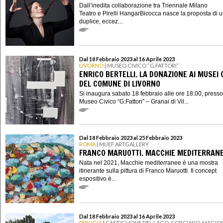
Dall’inedita collaborazione tra Triennale Milano
Teatro e Pirelli HangarBicocca nasce la proposta di 
duplice, eccez...
Dal 18 Febbraio 2023 al 16 Aprile 2023
LIVORNO
| MUSEO CIVICO “G.FATTORI”
ENRICO BERTELLI. LA DONAZIONE AI MUSEI C
DEL COMUNE DI LIVORNO
Si inaugura sabato 18 febbraio alle ore 18.00, presso 
Museo Civico “G.Fattori” – Granai di Vil...
Dal 18 Febbraio 2023 al 25 Febbraio 2023
ROMA
| MUEF ARTGALLERY
FRANCO MARUOTTI. MACCHIE MEDITERRAN
Nata nel 2021, Macchie mediterranee è una mostra
itinerante sulla pittura di Franco Maruotti. Il concept
espositivo è...
Dal 18 Febbraio 2023 al 16 Aprile 2023
PERUGIA
| CASTIGLIONE DEL LAGO, CORCIANO, MAGION