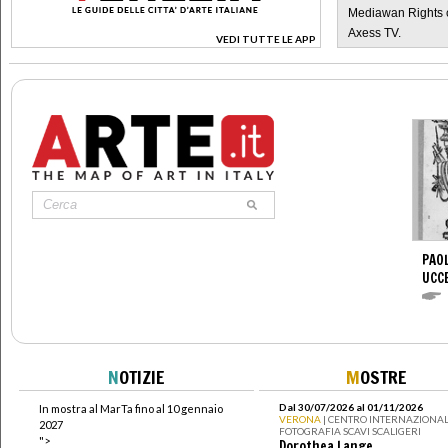
Mediawan Rights c
Axess TV.
VEDI TUTTE LE APP
>
PAOL
UCC
N
OTIZIE
M
OSTRE
Dal 30/07/2026 al 01/11/2026
In mostra al MarTa fino al 10 gennaio
VERONA
| CENTRO INTERNAZIONAL
2027
FOTOGRAFIA SCAVI SCALIGERI
">
Dorothea Lange