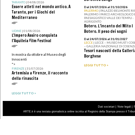
TARANTO
| 04/08/2026
Essere atleti nel mondo antico. A
Dal 24/07/2026 al 31/10/2026
PALERMO
| PALAZZO BELMONTE RIS
Taranto, per i Giochi del
PALERMO I PARCO ARCHEOLOGICO 
Mediterraneo
PAESAGGISTICO VALLE DEI TEMPLI -
AGRIGENTO
Botero. L’incanto del Mito I
Botero. Il peso dei sogni
UDINE
| 01/08/2026
L'Impero Assiro conquista
Dal 24/07/2026 al 31/01/2027
l'Aquileia Film Festival
LECCE
| LECCE – MUSEO MUST I CO
– GALLERIA NAZIONALE DI COSENZ
Tesori nascosti della Galleri
In mostra da ottobre al Museo degli
Borghese
Innocenti
">
LEGGI TUTTO >
FIRENZE
| 31/07/2026
Artemisia a Firenze, il racconto
della rinascita
LEGGI TUTTO >
|
|
Dati societari
Note legali
ARTE.it è una testata giornalistica online iscritta al Registro della Stampa presso il Trib