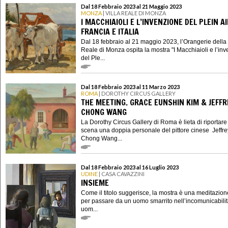
Dal 18 Febbraio 2023 al 21 Maggio 2023
MONZA
| VILLA REALE DI MONZA
I MACCHIAIOLI E L’INVENZIONE DEL PLEIN A
FRANCIA E ITALIA
Dal 18 febbraio al 21 maggio 2023, l’Orangerie della 
Reale di Monza ospita la mostra "I Macchiaioli e l’in
del Ple...
Dal 18 Febbraio 2023 al 11 Marzo 2023
ROMA
| DOROTHY CIRCUS GALLERY
THE MEETING. GRACE EUNSHIN KIM & JEFFR
CHONG WANG
La Dorothy Circus Gallery di Roma è lieta di riportare
scena una doppia personale del pittore cinese Jeffre
Chong Wang...
Dal 18 Febbraio 2023 al 16 Luglio 2023
UDINE
| CASA CAVAZZINI
INSIEME
Come il titolo suggerisce, la mostra è una meditazion
per passare da un uomo smarrito nell’incomunicabilit
uom...