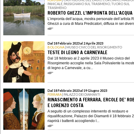
PANICALE, PASSIGNANO SUL TRASIMENO, TUORO SUL
TRASIMENO
ROBERTO GHEZZI. L’IMPRONTA DELL’ACQUA
L’impronta dell’acqua, mostra personale dell’artista 
Ghezzi a cura di Mara Predicatori, diffusa in sei divers
Dal 18 Febbraio 2023 al 2 Aprile 2023
BOLOGNA
| MUSEO CIVICO DEL RISORGIMENTO
TESTE DI LEGNO A CARNEVALE
Dal 18 febbraio al 2 aprile 2023 il Museo civico del
Risorgimento accoglie nella Sala Polivalente la most
di legno a Carnevale, a cu...
Dal 18 Febbraio 2023 al 19 Giugno 2023
FERRARA
| PALAZZO DEI DIAMANTI
RINASCIMENTO A FERRARA. ERCOLE DE’ RO
E LORENZO COSTA
A seguito di un complesso intervento di restauro e
riqualificazione, Palazzo dei Diamanti il 18 febbraio 
riaprirà i battenti accogliendo l...