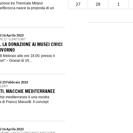
azione tra Triennale Milano
27
28
1
garBicocca nasce la proposta di un
l 16 Aprile 2023
ICO “G.FATTORI”
. LA DONAZIONE AI MUSEI CIVICI
LIVORNO
 febbraio alle ore 18.00, presso il
i” – Granai di Vil...
al 25 Febbraio 2023
LLERY
TI. MACCHIE MEDITERRANEE
hie mediterranee è una mostra
ra di Franco Maruotti. Il concept
l 16 Aprile 2023
NE DEL LAGO, CORCIANO, MAGIONE,