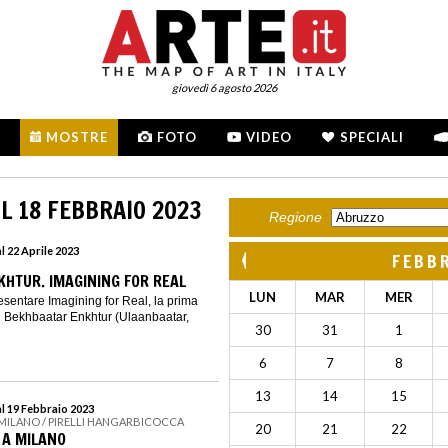
giovedì 6 agosto 2026
MOSTRE
FOTO
VIDEO
SPECIALI
L 18 FEBBRAIO 2023
Regione
l 22 Aprile 2023
FEBB
HTUR. IMAGINING FOR REAL
LUN
MAR
MER
resentare Imagining for Real, la prima
 Bekhbaatar Enkhtur (Ulaanbaatar,
30
31
1
6
7
8
13
14
15
al 19 Febbraio 2023
 MILANO / PIRELLI HANGARBICOCCA
20
21
22
 A MILANO