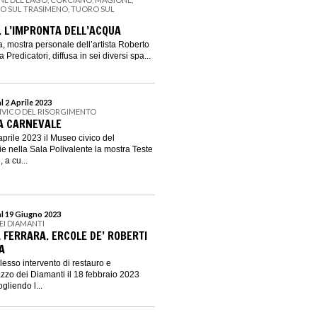
NO SUL TRASIMENO, TUORO SUL
. L’IMPRONTA DELL’ACQUA
a, mostra personale dell’artista Roberto
Predicatori, diffusa in sei diversi spa...
l 2 Aprile 2023
IVICO DEL RISORGIMENTO
 A CARNEVALE
aprile 2023 il Museo civico del
e nella Sala Polivalente la mostra Teste
 a cu...
al 19 Giugno 2023
EI DIAMANTI
 FERRARA. ERCOLE DE’ ROBERTI
A
lesso intervento di restauro e
azzo dei Diamanti il 18 febbraio 2023
ogliendo l...