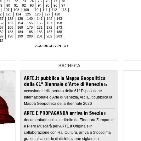
70
71
72
73
74
75
76
77
78
89
90
91
92
93
94
95
96
97
107
108
109
110
111
112
113
2
123
124
125
126
127
128
37
138
139
140
141
142
143
52
153
154
155
156
157
158
67
168
169
170
171
172
173
82
183
184
185
186
187
188
97
198
199
200
201
202
203
12
AGGIUNGI EVENTO >
BACHECA
ARTE.it pubblica la Mappa Geopolitica
della 61ª Biennale d'Arte di Venezia
In
occasione dell'apertura della 61ª Esposizione
Internazionale d'Arte di Venezia, ARTE.it pubblica la
Mappa Geopolitica della Biennale 2026
ARTE E PROPAGANDA arriva in Svezia
Il
documentario scritto e diretto da Eleonora Zamparutti
e Piero Muscarà per ARTE.it Originals in
collaborazione con Rai Cultura, arriva a Stoccolma
grazie all'accordo di distribuzione siglato da