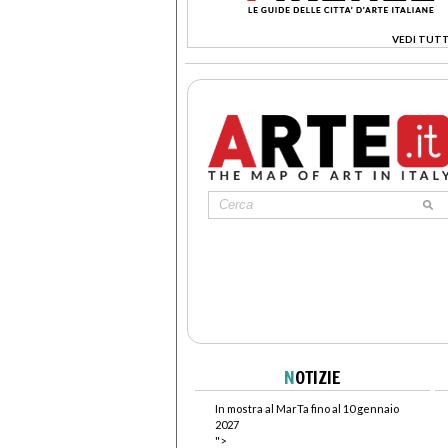
VEDI TUTT
>
N
OTIZIE
In mostra al MarTa fino al 10 gennaio
2027
">