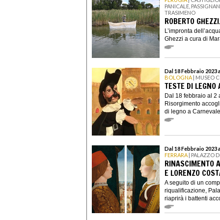
PANICALE, PASSIGNA
TRASIMENO
ROBERTO GHEZZI
L’impronta dell’acqu
Ghezzi a cura di Mara 
Dal 18 Febbraio 2023 a
BOLOGNA
| MUSEO C
TESTE DI LEGNO
Dal 18 febbraio al 2 
Risorgimento accogli
di legno a Carnevale,
Dal 18 Febbraio 2023 
FERRARA
| PALAZZO D
RINASCIMENTO A
E LORENZO COST
A seguito di un comp
riqualificazione, Pal
riaprirà i battenti acc