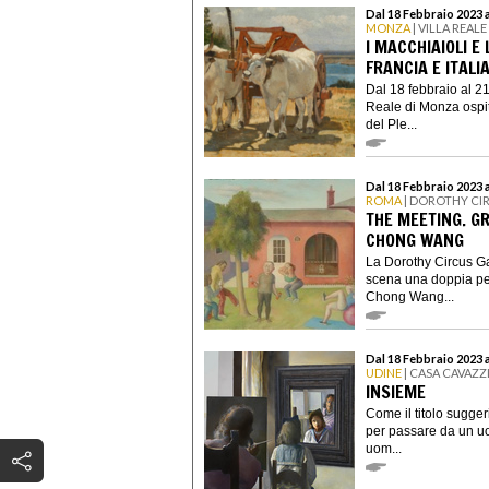
Dal 18 Febbraio 2023 
MONZA
| VILLA REAL
I MACCHIAIOLI E
FRANCIA E ITALI
Dal 18 febbraio al 2
Reale di Monza ospit
del Ple...
Dal 18 Febbraio 2023 
ROMA
| DOROTHY CI
THE MEETING. G
CHONG WANG
La Dorothy Circus Gal
scena una doppia per
Chong Wang...
Dal 18 Febbraio 2023 a
UDINE
| CASA CAVAZZ
INSIEME
Come il titolo sugger
per passare da un uo
uom...