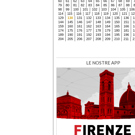
60
61
62
63
64
65
66
67
68
69
79
80
81
82
83
84
85
86
87
88
98
99
100
101
102
103
104
105
106
114
115
116
117
118
119
120
121
12
129
130
131
132
133
134
135
136
1
144
145
146
147
148
149
150
151
1
159
160
161
162
163
164
165
166
1
174
175
176
177
178
179
180
181
1
189
190
191
192
193
194
195
196
1
204
205
206
207
208
209
210
211
2
LE NOSTRE APP