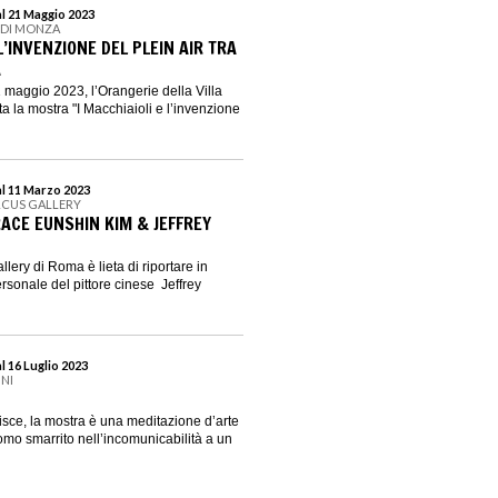
al 21 Maggio 2023
E DI MONZA
 L’INVENZIONE DEL PLEIN AIR TRA
A
1 maggio 2023, l’Orangerie della Villa
a la mostra "I Macchiaioli e l’invenzione
al 11 Marzo 2023
RCUS GALLERY
RACE EUNSHIN KIM & JEFFREY
lery di Roma è lieta di riportare in
sonale del pittore cinese Jeffrey
l 16 Luglio 2023
INI
isce, la mostra è una meditazione d’arte
mo smarrito nell’incomunicabilità a un