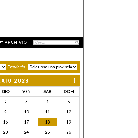
ARCHIVIO
Provincia
RAIO 2023
GIO
VEN
SAB
DOM
2
3
4
5
9
10
11
12
16
17
18
19
23
24
25
26