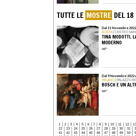
TUTTE LE
MOSTRE
DEL 18
Dal 11 Novembre 2022
AOSTA
| CENTRO SAIN
TINA MODOTTI. L
MODERNO
Dal 9 Novembre 2022 
MILANO
| PALAZZO R
BOSCH E UN ALT
1
2
3
4
5
6
7
8
9
10
11
12
1
22
23
24
25
26
27
28
29
30
31
41
42
43
44
45
46
47
48
49
50