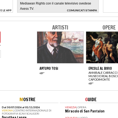
Mediawan Rights con il canale televisivo svedese
Axess TV.
E LE APP
COMUNICATI STAMPA
>
ARTISTI
OPERE
ARTURO TOSI
ERCOLE AL BIVIO
ANNIBALE CARRACCI
MUSEO E REAL BOSCO
CAPODIMONTE
M
OSTRE
G
UIDE
Dal 30/07/2026 al 01/11/2026
VENEZIA
|
OPERA
VERONA
| CENTRO INTERNAZIONALE DI
Miracolo di San Pantalon
FOTOGRAFIA SCAVI SCALIGERI
Dorothea Lange
AQUILEIA
|
LUOGO