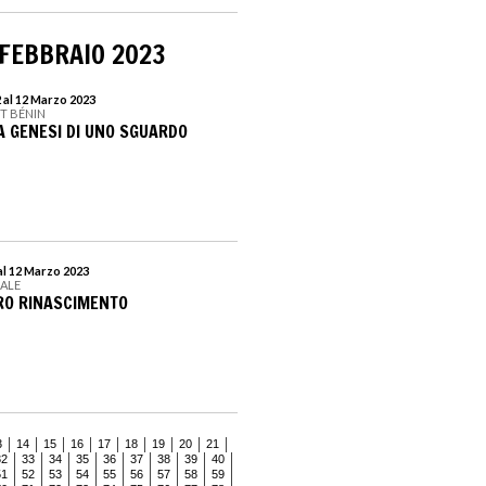
 FEBBRAIO 2023
 al 12 Marzo 2023
T BÉNIN
A GENESI DI UNO SGUARDO
al 12 Marzo 2023
EALE
RO RINASCIMENTO
3
14
15
16
17
18
19
20
21
32
33
34
35
36
37
38
39
40
51
52
53
54
55
56
57
58
59