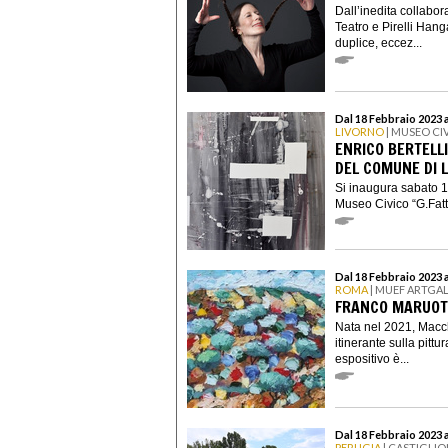
Dall’inedita collabor
Teatro e Pirelli Han
duplice, eccez...
Dal 18 Febbraio 2023 a
LIVORNO
| MUSEO CIV
ENRICO BERTELLI
DEL COMUNE DI 
Si inaugura sabato 18
Museo Civico “G.Fattor
Dal 18 Febbraio 2023 
ROMA
| MUEF ARTGA
FRANCO MARUOT
Nata nel 2021, Macc
itinerante sulla pittu
espositivo è...
Dal 18 Febbraio 2023 a
PERUGIA
| CASTIGLIO