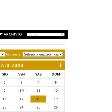
ARCHIVIO
Provincia
RAIO 2023
GIO
VEN
SAB
DOM
2
3
4
5
9
10
11
12
16
17
18
19
23
24
25
26