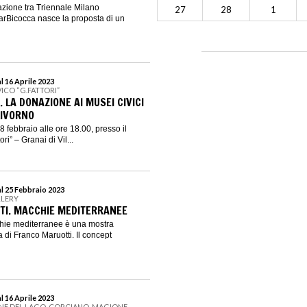
azione tra Triennale Milano
27
28
1
garBicocca nasce la proposta di un
l 16 Aprile 2023
ICO “G.FATTORI”
. LA DONAZIONE AI MUSEI CIVICI
LIVORNO
 febbraio alle ore 18.00, presso il
i” – Granai di Vil...
al 25 Febbraio 2023
LLERY
TI. MACCHIE MEDITERRANEE
hie mediterranee è una mostra
ra di Franco Maruotti. Il concept
l 16 Aprile 2023
NE DEL LAGO, CORCIANO, MAGIONE,