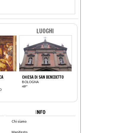
LUOGHI
CA
CHIESA DI SAN BENEDETTO
BOLOGNA
O
I
NFO
Chi siamo
Manifesto