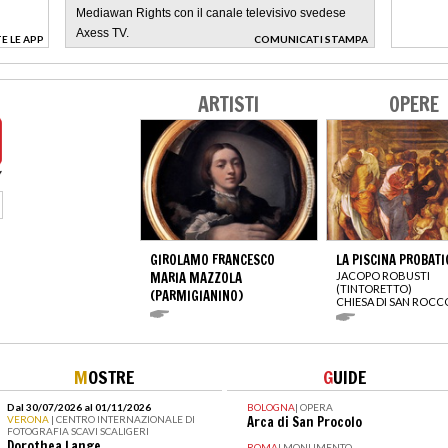
Mediawan Rights con il canale televisivo svedese
Axess TV.
E LE APP
COMUNICATI STAMPA
>
ARTISTI
OPERE
GIROLAMO FRANCESCO
LA PISCINA PROBATI
MARIA MAZZOLA
JACOPO ROBUSTI
(TINTORETTO)
(PARMIGIANINO)
CHIESA DI SAN ROCC
M
OSTRE
G
UIDE
Dal 30/07/2026 al 01/11/2026
BOLOGNA
|
OPERA
VERONA
| CENTRO INTERNAZIONALE DI
Arca di San Procolo
FOTOGRAFIA SCAVI SCALIGERI
Dorothea Lange
ROMA
|
MONUMENTO