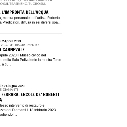
NO SUL TRASIMENO, TUORO SUL
. L’IMPRONTA DELL’ACQUA
a, mostra personale dell’artista Roberto
Predicatori, diffusa in sei diversi spa...
l 2 Aprile 2023
IVICO DEL RISORGIMENTO
 A CARNEVALE
aprile 2023 il Museo civico del
e nella Sala Polivalente la mostra Teste
 a cu...
al 19 Giugno 2023
EI DIAMANTI
 FERRARA. ERCOLE DE’ ROBERTI
A
lesso intervento di restauro e
azzo dei Diamanti il 18 febbraio 2023
ogliendo l...