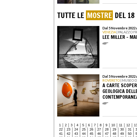
TUTTE LE
MOSTRE
DEL 18
Dal 5 Novembre 2022 a
VENEZIA
| PALAZZO F
LEE MILLER - MA
Dal 5 Novembre 2022 a
ROVERETO
| MUSEO D
A CARTE SCOPER
GEOLOGICA DELLE
CONTEMPORANE
1
2
3
4
5
6
7
8
9
10
11
12
1
22
23
24
25
26
27
28
29
30
31
41
42
43
44
45
46
47
48
49
50