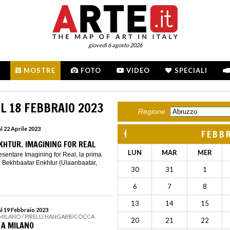
giovedì 6 agosto 2026
MOSTRE
FOTO
VIDEO
SPECIALI
L 18 FEBBRAIO 2023
Regione
l 22 Aprile 2023
FEBB
HTUR. IMAGINING FOR REAL
LUN
MAR
MER
resentare Imagining for Real, la prima
 Bekhbaatar Enkhtur (Ulaanbaatar,
30
31
1
6
7
8
13
14
15
al 19 Febbraio 2023
 MILANO / PIRELLI HANGARBICOCCA
20
21
22
 A MILANO