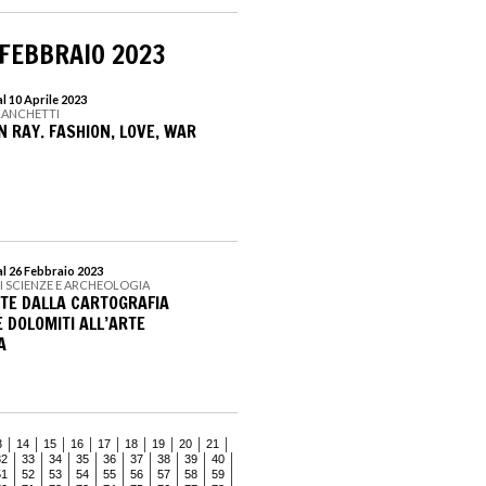
 FEBBRAIO 2023
l 10 Aprile 2023
RANCHETTI
N RAY. FASHION, LOVE, WAR
l 26 Febbraio 2023
I SCIENZE E ARCHEOLOGIA
TE DALLA CARTOGRAFIA
 DOLOMITI ALL’ARTE
A
3
14
15
16
17
18
19
20
21
32
33
34
35
36
37
38
39
40
51
52
53
54
55
56
57
58
59