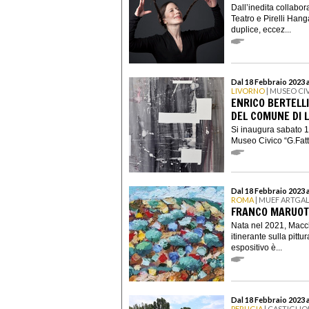
Dall’inedita collabor
Teatro e Pirelli Han
duplice, eccez...
Dal 18 Febbraio 2023 a
LIVORNO
| MUSEO CIV
ENRICO BERTELLI
DEL COMUNE DI 
Si inaugura sabato 18
Museo Civico “G.Fattor
Dal 18 Febbraio 2023 
ROMA
| MUEF ARTGA
FRANCO MARUOT
Nata nel 2021, Macc
itinerante sulla pittu
espositivo è...
Dal 18 Febbraio 2023 a
PERUGIA
| CASTIGLIO