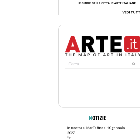
VEDI TUTT
>
N
OTIZIE
In mostra al MarTa fino al 10 gennaio
2027
">