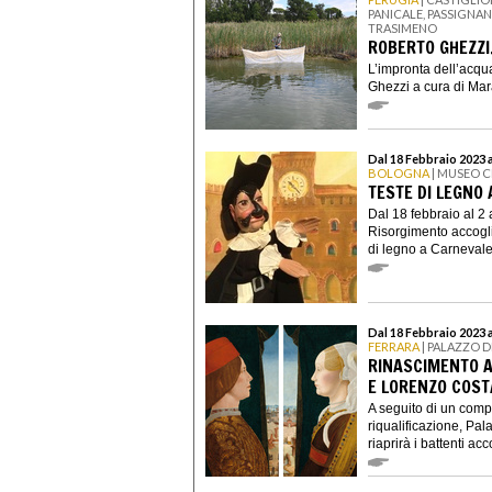
PANICALE, PASSIGNA
TRASIMENO
ROBERTO GHEZZI
L’impronta dell’acqu
Ghezzi a cura di Mara 
Dal 18 Febbraio 2023 a
BOLOGNA
| MUSEO C
TESTE DI LEGNO
Dal 18 febbraio al 2 
Risorgimento accogli
di legno a Carnevale,
Dal 18 Febbraio 2023 
FERRARA
| PALAZZO D
RINASCIMENTO A
E LORENZO COST
A seguito di un comp
riqualificazione, Pal
riaprirà i battenti acc