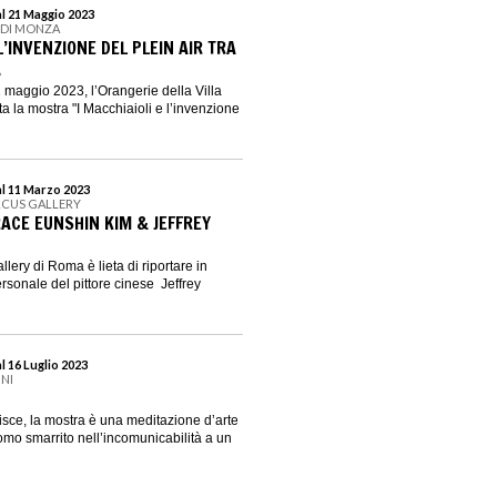
al 21 Maggio 2023
E DI MONZA
 L’INVENZIONE DEL PLEIN AIR TRA
A
1 maggio 2023, l’Orangerie della Villa
a la mostra "I Macchiaioli e l’invenzione
al 11 Marzo 2023
RCUS GALLERY
RACE EUNSHIN KIM & JEFFREY
lery di Roma è lieta di riportare in
sonale del pittore cinese Jeffrey
l 16 Luglio 2023
INI
isce, la mostra è una meditazione d’arte
mo smarrito nell’incomunicabilità a un