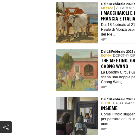
Dal 18 Febbraio 2023 
MONZA
| VILLA REAL
I MACCHIAIOLI E
FRANCIA E ITALI
Dal 18 febbraio al 2
Reale di Monza ospit
del Ple...
Dal 18 Febbraio 2023 
ROMA
| DOROTHY CI
THE MEETING. G
CHONG WANG
La Dorothy Circus Gal
scena una doppia per
Chong Wang...
Dal 18 Febbraio 2023 a
UDINE
| CASA CAVAZZ
INSIEME
Come il titolo sugger
per passare da un uo
uom...