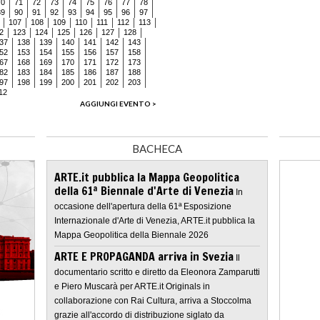
70
71
72
73
74
75
76
77
78
89
90
91
92
93
94
95
96
97
107
108
109
110
111
112
113
2
123
124
125
126
127
128
37
138
139
140
141
142
143
52
153
154
155
156
157
158
67
168
169
170
171
172
173
82
183
184
185
186
187
188
97
198
199
200
201
202
203
12
AGGIUNGI EVENTO >
BACHECA
ARTE.it pubblica la Mappa Geopolitica
della 61ª Biennale d'Arte di Venezia
In
occasione dell'apertura della 61ª Esposizione
Internazionale d'Arte di Venezia, ARTE.it pubblica la
Mappa Geopolitica della Biennale 2026
ARTE E PROPAGANDA arriva in Svezia
Il
documentario scritto e diretto da Eleonora Zamparutti
e Piero Muscarà per ARTE.it Originals in
collaborazione con Rai Cultura, arriva a Stoccolma
grazie all'accordo di distribuzione siglato da