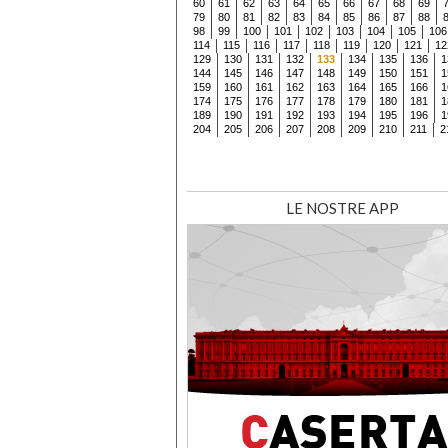
60
61
62
63
64
65
66
67
68
69
79
80
81
82
83
84
85
86
87
88
98
99
100
101
102
103
104
105
106
114
115
116
117
118
119
120
121
12
129
130
131
132
133
134
135
136
1
144
145
146
147
148
149
150
151
1
159
160
161
162
163
164
165
166
1
174
175
176
177
178
179
180
181
1
189
190
191
192
193
194
195
196
1
204
205
206
207
208
209
210
211
2
LE NOSTRE APP