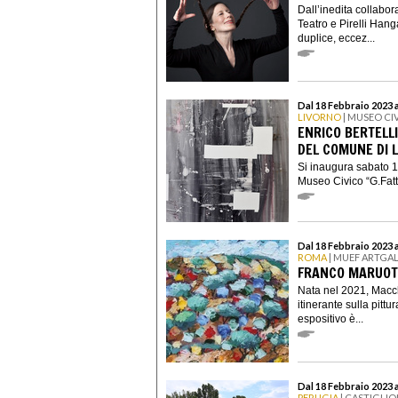
Dall’inedita collabor
Teatro e Pirelli Han
duplice, eccez...
Dal 18 Febbraio 2023 a
LIVORNO
| MUSEO CIV
ENRICO BERTELLI
DEL COMUNE DI 
Si inaugura sabato 18
Museo Civico “G.Fattor
Dal 18 Febbraio 2023 
ROMA
| MUEF ARTGA
FRANCO MARUOT
Nata nel 2021, Macc
itinerante sulla pittu
espositivo è...
Dal 18 Febbraio 2023 a
PERUGIA
| CASTIGLIO