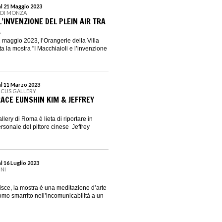
al 21 Maggio 2023
E DI MONZA
 L’INVENZIONE DEL PLEIN AIR TRA
A
1 maggio 2023, l’Orangerie della Villa
a la mostra "I Macchiaioli e l’invenzione
al 11 Marzo 2023
RCUS GALLERY
RACE EUNSHIN KIM & JEFFREY
lery di Roma è lieta di riportare in
sonale del pittore cinese Jeffrey
l 16 Luglio 2023
INI
isce, la mostra è una meditazione d’arte
mo smarrito nell’incomunicabilità a un