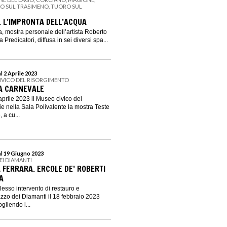
NO SUL TRASIMENO, TUORO SUL
. L’IMPRONTA DELL’ACQUA
a, mostra personale dell’artista Roberto
Predicatori, diffusa in sei diversi spa...
l 2 Aprile 2023
IVICO DEL RISORGIMENTO
 A CARNEVALE
aprile 2023 il Museo civico del
e nella Sala Polivalente la mostra Teste
 a cu...
al 19 Giugno 2023
EI DIAMANTI
 FERRARA. ERCOLE DE’ ROBERTI
A
lesso intervento di restauro e
azzo dei Diamanti il 18 febbraio 2023
ogliendo l...