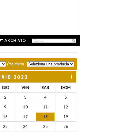
ARCHIVIO
Provincia
RAIO 2023
GIO
VEN
SAB
DOM
2
3
4
5
9
10
11
12
16
17
18
19
23
24
25
26