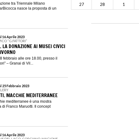
azione tra Triennale Milano
27
28
1
garBicocca nasce la proposta di un
l 16 Aprile 2023
ICO “G.FATTORI”
. LA DONAZIONE AI MUSEI CIVICI
LIVORNO
 febbraio alle ore 18.00, presso il
i” – Granai di Vil...
al 25 Febbraio 2023
LLERY
TI. MACCHIE MEDITERRANEE
hie mediterranee è una mostra
ra di Franco Maruotti. Il concept
l 16 Aprile 2023
NE DEL LAGO, CORCIANO, MAGIONE,