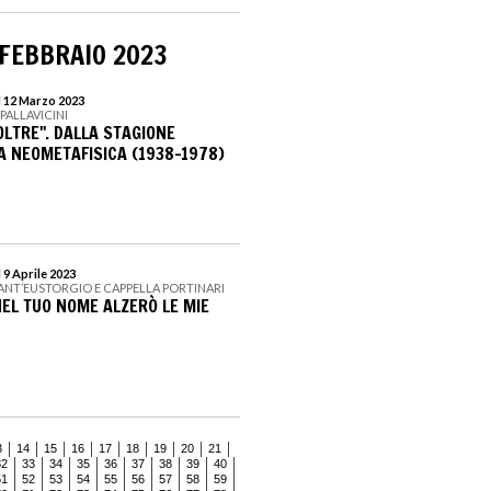
 FEBBRAIO 2023
l 12 Marzo 2023
PALLAVICINI
’OLTRE". DALLA STAGIONE
 NEOMETAFISICA (1938-1978)
 9 Aprile 2023
SANT’EUSTORGIO E CAPPELLA PORTINARI
NEL TUO NOME ALZERÒ LE MIE
3
14
15
16
17
18
19
20
21
32
33
34
35
36
37
38
39
40
51
52
53
54
55
56
57
58
59