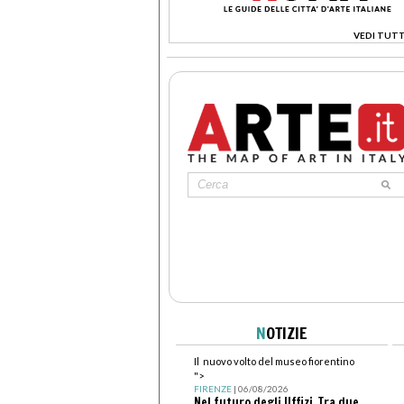
VEDI TUTT
>
N
OTIZIE
Il nuovo volto del museo fiorentino
">
FIRENZE
| 06/08/2026
Nel futuro degli Uffizi. Tra due