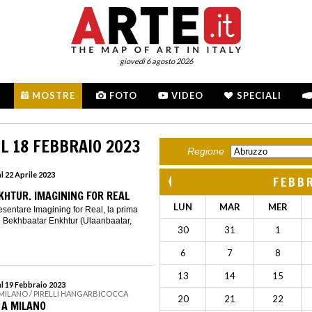
giovedì 6 agosto 2026
MOSTRE
FOTO
VIDEO
SPECIALI
L 18 FEBBRAIO 2023
Regione
l 22 Aprile 2023
FEBB
HTUR. IMAGINING FOR REAL
LUN
MAR
MER
resentare Imagining for Real, la prima
 Bekhbaatar Enkhtur (Ulaanbaatar,
30
31
1
6
7
8
13
14
15
al 19 Febbraio 2023
 MILANO / PIRELLI HANGARBICOCCA
20
21
22
 A MILANO