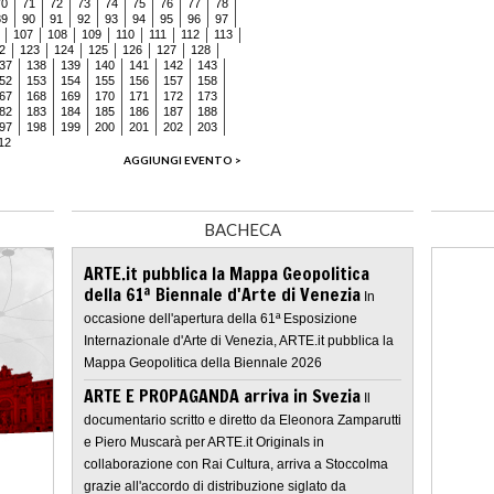
70
71
72
73
74
75
76
77
78
89
90
91
92
93
94
95
96
97
107
108
109
110
111
112
113
2
123
124
125
126
127
128
37
138
139
140
141
142
143
52
153
154
155
156
157
158
67
168
169
170
171
172
173
82
183
184
185
186
187
188
97
198
199
200
201
202
203
12
AGGIUNGI EVENTO >
BACHECA
ARTE.it pubblica la Mappa Geopolitica
della 61ª Biennale d'Arte di Venezia
In
occasione dell'apertura della 61ª Esposizione
Internazionale d'Arte di Venezia, ARTE.it pubblica la
Mappa Geopolitica della Biennale 2026
ARTE E PROPAGANDA arriva in Svezia
Il
documentario scritto e diretto da Eleonora Zamparutti
e Piero Muscarà per ARTE.it Originals in
collaborazione con Rai Cultura, arriva a Stoccolma
grazie all'accordo di distribuzione siglato da