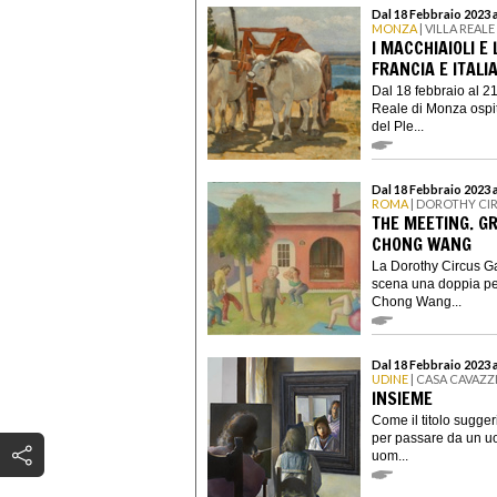
Dal 18 Febbraio 2023 
MONZA
| VILLA REAL
I MACCHIAIOLI E
FRANCIA E ITALI
Dal 18 febbraio al 2
Reale di Monza ospit
del Ple...
Dal 18 Febbraio 2023 
ROMA
| DOROTHY CI
THE MEETING. G
CHONG WANG
La Dorothy Circus Gal
scena una doppia per
Chong Wang...
Dal 18 Febbraio 2023 a
UDINE
| CASA CAVAZZ
INSIEME
Come il titolo sugger
per passare da un uo
uom...