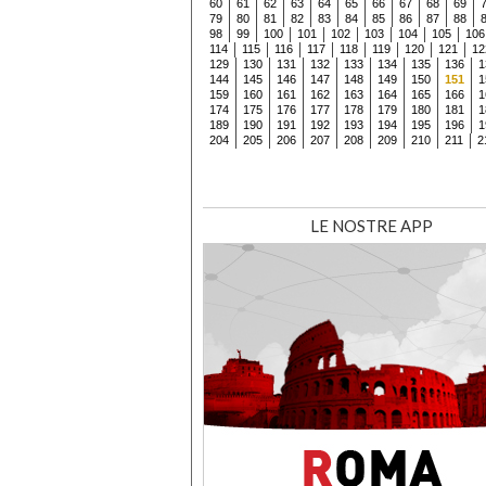
60
61
62
63
64
65
66
67
68
69
79
80
81
82
83
84
85
86
87
88
98
99
100
101
102
103
104
105
106
114
115
116
117
118
119
120
121
12
129
130
131
132
133
134
135
136
1
144
145
146
147
148
149
150
151
1
159
160
161
162
163
164
165
166
1
174
175
176
177
178
179
180
181
1
189
190
191
192
193
194
195
196
1
204
205
206
207
208
209
210
211
2
LE NOSTRE APP