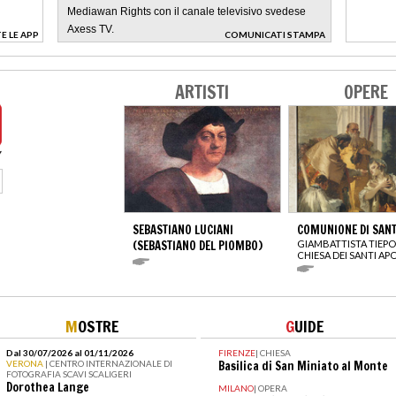
Mediawan Rights con il canale televisivo svedese
Axess TV.
E LE APP
COMUNICATI STAMPA
>
ARTISTI
OPERE
SEBASTIANO LUCIANI
COMUNIONE DI SANT
(SEBASTIANO DEL PIOMBO)
GIAMBATTISTA TIEP
CHIESA DEI SANTI AP
M
OSTRE
G
UIDE
Dal 30/07/2026 al 01/11/2026
FIRENZE
|
CHIESA
VERONA
| CENTRO INTERNAZIONALE DI
Basilica di San Miniato al Monte
FOTOGRAFIA SCAVI SCALIGERI
Dorothea Lange
MILANO
|
OPERA