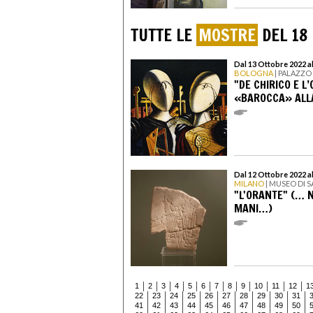
TUTTE LE
MOSTRE
DEL 18
Dal 13 Ottobre 2022 a
BOLOGNA
| PALAZZO 
"DE CHIRICO E L
«BAROCCA» ALLA
Dal 12 Ottobre 2022 al
MILANO
| MUSEO DI 
"L'ORANTE" (… 
MANI…)
1
2
3
4
5
6
7
8
9
10
11
12
1
22
23
24
25
26
27
28
29
30
31
41
42
43
44
45
46
47
48
49
50