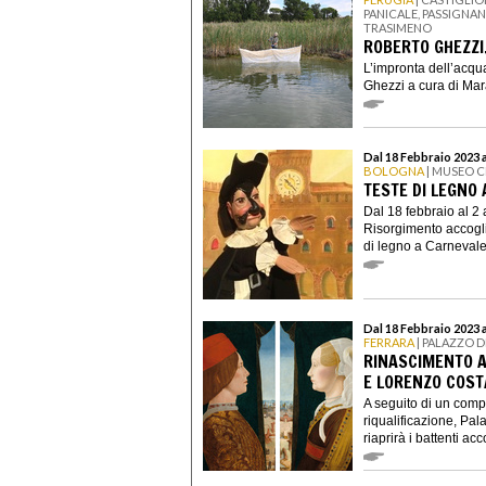
PANICALE, PASSIGNA
TRASIMENO
ROBERTO GHEZZI
L’impronta dell’acqu
Ghezzi a cura di Mara 
Dal 18 Febbraio 2023 a
BOLOGNA
| MUSEO C
TESTE DI LEGNO
Dal 18 febbraio al 2 
Risorgimento accogli
di legno a Carnevale,
Dal 18 Febbraio 2023 
FERRARA
| PALAZZO D
RINASCIMENTO A
E LORENZO COST
A seguito di un comp
riqualificazione, Pal
riaprirà i battenti acc