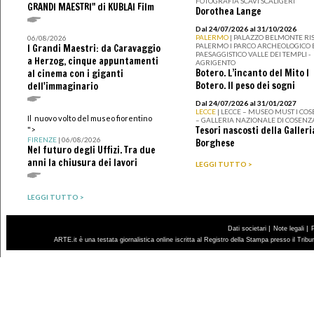
FOTOGRAFIA SCAVI SCALIGERI
GRANDI MAESTRI" di KUBLAI Film
Dorothea Lange
Dal 24/07/2026 al 31/10/2026
PALERMO
| PALAZZO BELMONTE RIS
06/08/2026
PALERMO I PARCO ARCHEOLOGICO 
I Grandi Maestri: da Caravaggio
PAESAGGISTICO VALLE DEI TEMPLI -
a Herzog, cinque appuntamenti
AGRIGENTO
Botero. L’incanto del Mito I
al cinema con i giganti
Botero. Il peso dei sogni
dell'immaginario
Dal 24/07/2026 al 31/01/2027
LECCE
| LECCE – MUSEO MUST I CO
Il nuovo volto del museo fiorentino
– GALLERIA NAZIONALE DI COSENZ
Tesori nascosti della Galleri
">
FIRENZE
| 06/08/2026
Borghese
Nel futuro degli Uffizi. Tra due
anni la chiusura dei lavori
LEGGI TUTTO >
LEGGI TUTTO >
|
|
Dati societari
Note legali
ARTE.it è una testata giornalistica online iscritta al Registro della Stampa presso il Trib