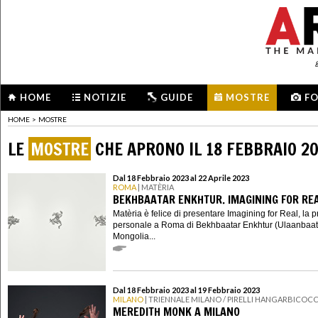
HOME
NOTIZIE
GUIDE
MOSTRE
F
HOME
>
MOSTRE
LE
MOSTRE
CHE APRONO IL 18 FEBBRAIO 2
Dal 18 Febbraio 2023 al 22 Aprile 2023
ROMA
| MATÈRIA
BEKHBAATAR ENKHTUR. IMAGINING FOR RE
Matèria è felice di presentare Imagining for Real, la 
personale a Roma di Bekhbaatar Enkhtur (Ulaanbaat
Mongolia...
Dal 18 Febbraio 2023 al 19 Febbraio 2023
MILANO
| TRIENNALE MILANO / PIRELLI HANGARBICOC
MEREDITH MONK A MILANO