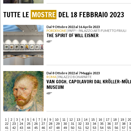
TUTTE LE
MOSTRE
DEL 18 FEBBRAIO 2023
Dal 9 Ottobre 2022 al 16 Aprile 2023
PORDENONE
| PAFF! - PALAZZO ARTI FUMETTO FRIULI
THE SPIRIT OF WILL EISNER
Dal 8 Ottobre 2022 al 7 Maggio 2023
ROMA
| PALAZZO BONAPARTE
VAN GOGH. CAPOLAVORI DAL KRÖLLER-MÜL
MUSEUM
1
2
3
4
5
6
7
8
9
10
11
12
13
14
15
16
17
18
19
2
22
23
24
25
26
27
28
29
30
31
32
33
34
35
36
37
38
3
41
42
43
44
45
46
47
48
49
50
51
52
53
54
55
56
57
5