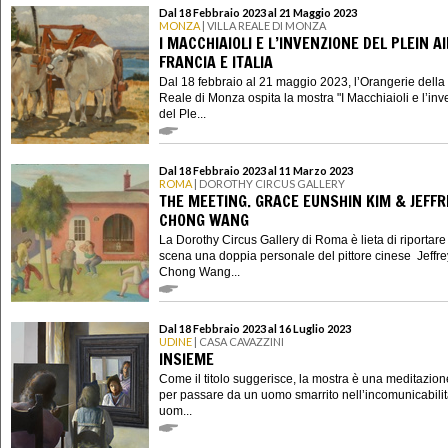
Dal 18 Febbraio 2023 al 21 Maggio 2023
MONZA
| VILLA REALE DI MONZA
I MACCHIAIOLI E L’INVENZIONE DEL PLEIN A
FRANCIA E ITALIA
Dal 18 febbraio al 21 maggio 2023, l’Orangerie della 
Reale di Monza ospita la mostra "I Macchiaioli e l’in
del Ple...
Dal 18 Febbraio 2023 al 11 Marzo 2023
ROMA
| DOROTHY CIRCUS GALLERY
THE MEETING. GRACE EUNSHIN KIM & JEFFR
CHONG WANG
La Dorothy Circus Gallery di Roma è lieta di riportare
scena una doppia personale del pittore cinese Jeffre
Chong Wang...
Dal 18 Febbraio 2023 al 16 Luglio 2023
UDINE
| CASA CAVAZZINI
INSIEME
Come il titolo suggerisce, la mostra è una meditazion
per passare da un uomo smarrito nell’incomunicabilit
uom...