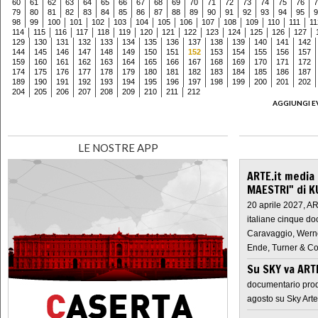
60
61
62
63
64
65
66
67
68
69
70
71
72
73
74
75
76
7
79
80
81
82
83
84
85
86
87
88
89
90
91
92
93
94
95
9
98
99
100
101
102
103
104
105
106
107
108
109
110
111
11
114
115
116
117
118
119
120
121
122
123
124
125
126
127
129
130
131
132
133
134
135
136
137
138
139
140
141
142
144
145
146
147
148
149
150
151
152
153
154
155
156
157
159
160
161
162
163
164
165
166
167
168
169
170
171
172
174
175
176
177
178
179
180
181
182
183
184
185
186
187
189
190
191
192
193
194
195
196
197
198
199
200
201
202
204
205
206
207
208
209
210
211
212
AGGIUNGI E
LE NOSTRE APP
ARTE.it media
MAESTRI" di K
20 aprile 2027, A
italiane cinque do
Caravaggio, Werne
Ende, Turner & Co
Su SKY va AR
documentario prod
agosto su Sky Arte