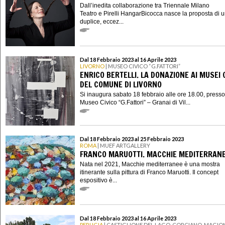
Dall’inedita collaborazione tra Triennale Milano
Teatro e Pirelli HangarBicocca nasce la proposta di 
duplice, eccez...
Dal 18 Febbraio 2023 al 16 Aprile 2023
LIVORNO
| MUSEO CIVICO “G.FATTORI”
ENRICO BERTELLI. LA DONAZIONE AI MUSEI C
DEL COMUNE DI LIVORNO
Si inaugura sabato 18 febbraio alle ore 18.00, presso 
Museo Civico “G.Fattori” – Granai di Vil...
Dal 18 Febbraio 2023 al 25 Febbraio 2023
ROMA
| MUEF ARTGALLERY
FRANCO MARUOTTI. MACCHIE MEDITERRAN
Nata nel 2021, Macchie mediterranee è una mostra
itinerante sulla pittura di Franco Maruotti. Il concept
espositivo è...
Dal 18 Febbraio 2023 al 16 Aprile 2023
PERUGIA
| CASTIGLIONE DEL LAGO, CORCIANO, MAGION