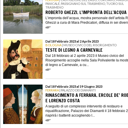
PANICALE, PASSIGNANO SUL TRASIMENO, TUORO SUL
TRASIMENO
ROBERTO GHEZZI. L’IMPRONTA DELL’ACQUA
L’impronta dell’acqua, mostra personale dell’artista 
Ghezzi a cura di Mara Predicatori, diffusa in sei divers
Dal 18 Febbraio 2023 al 2 Aprile 2023
BOLOGNA
| MUSEO CIVICO DEL RISORGIMENTO
TESTE DI LEGNO A CARNEVALE
Dal 18 febbraio al 2 aprile 2023 il Museo civico del
Risorgimento accoglie nella Sala Polivalente la most
di legno a Carnevale, a cu...
Dal 18 Febbraio 2023 al 19 Giugno 2023
FERRARA
| PALAZZO DEI DIAMANTI
RINASCIMENTO A FERRARA. ERCOLE DE’ RO
E LORENZO COSTA
A seguito di un complesso intervento di restauro e
riqualificazione, Palazzo dei Diamanti il 18 febbraio 
riaprirà i battenti accogliendo l...